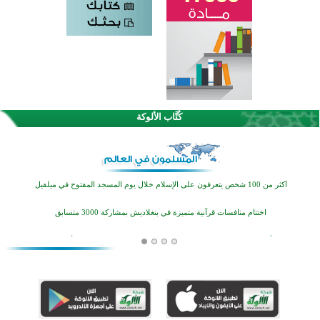
كُتَّاب الألوكة
القرآن والتربية في صدارة البرامج الصيفية للمسلمين في بينزا وساراتوف وموردوفيا هذا العام
اختتام الدورة التاسعة لمسابقة حفظ وتلاوة القرآن الكريم في أزناكاييف
أكثر من 100 شخص يتعرفون على الإسلام خلال يوم المسجد المفتوح في ميلفيل
اختتام منافسات قرآنية متميزة في بنغلاديش بمشاركة 3000 متسابق
أكثر من 400 طالب يشاركون في مسابقة المعلومات الإسلامية بأستراليا
افتتاح تاريخي لأول مسجد في بلييفليا بالجبل الأسود منذ أكثر من قرن
منطقة ريبوفسي تحتفل بميلاد مسجد جديد في أجواء إيمانية مميزة