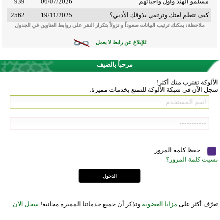
مسلمو الهند وأول واجباتهم
06/07/2026
939
كيف تتعلم لغتك وترتقي بذوقك الأدبي؟
19/11/2025
2562
ملاحظة: يمكنك ترتيب البيانات صعوداً و نزولاً بتكرار النقر على روابط العناوين في الجدول
للإبلاغ عن رابط لا يعمل
مرحباً بالضيف
الألوكة تقترب منك أكثر!
سجل الآن في شبكة الألوكة للتمتع بخدمات مميزة.
حفظ كلمة المرور
نسيت كلمة المرور؟
تعرّف أكثر على
مزايا العضوية
وتذكر أن جميع خدماتنا المميزة مجانية!
سجل الآن
.