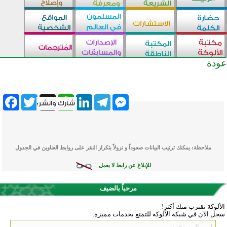
عودة
ebook
Twitter
WhatsApp
X
LinkedIn
Telegram
Messenger
ملاحظة: يمكنك ترتيب البيانات صعوداً و نزولاً بتكرار النقر على روابط العناوين في الجدول
للإبلاغ عن رابط لا يعمل
مرحباً بالضيف
الألوكة تقترب منك أكثر!
سجل الآن في شبكة الألوكة للتمتع بخدمات مميزة.