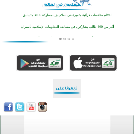
تيسليتش تختتم برنامجا تعليميا لتعزيز القيم وبناء الشخصية للشباب المسلمين
اختتام منافسات قرآنية متميزة في بنغلاديش بمشاركة 3000 متسابق
أكثر من 400 طالب يشاركون في مسابقة المعلومات الإسلامية بأستراليا
افتتاح تاريخي لأول مسجد في بلييفليا بالجبل الأسود منذ أكثر من قرن
منطقة ريبوفسي تحتفل بميلاد مسجد جديد في أجواء إيمانية مميزة
أكبر مشروع إسلامي في ريف أستراليا يفتتح أبوابه بعد سنوات من العمل والعطاء
القرآن والتربية في صدارة البرامج الصيفية للمسلمين في بينزا وساراتوف وموردوفيا هذا العام
اختتام الدورة التاسعة لمسابقة حفظ وتلاوة القرآن الكريم في أزناكاييف
تيسليتش تختتم برنامجا تعليميا لتعزيز القيم وبناء الشخصية للشباب المسلمين
اختتام منافسات قرآنية متميزة في بنغلاديش بمشاركة 3000 متسابق
أكثر من 400 طالب يشاركون في مسابقة المعلومات الإسلامية بأستراليا