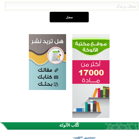
كُتَّاب الألوكة
اختتام الدورة التاسعة لمسابقة حفظ وتلاوة القرآن الكريم في أزناكاييف