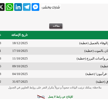
tsApp
X
LinkedIn
Telegram
Messenger
تاريخ الإضافة
ع
لوفاء بالجميل (خطبة)
18/12/2025
3
يمان بالموت (خطبة)
17/10/2025
1
ر وأحداث البرزخ (خطبة)
11/10/2025
3
خطبة)
09/10/2025
6
قرآنيون! (خطبة)
04/10/2025
8
ق (خطبة)
31/07/2025
2
ملاحظة: يمكنك ترتيب البيانات صعوداً و نزولاً بتكرار النقر على روابط العناوين في الجدول
للإبلاغ عن رابط لا يعمل