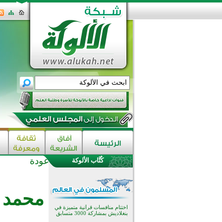
عودة
كُتَّاب الألوكة
اختتام الدورة التاسعة لمسابقة حفظ
وتلاوة القرآن الكريم في أزناكاييف
تيسليتش تختتم برنامجا تعليميا لتعزيز
محمد 
القيم وبناء الشخصية للشباب
المسلمين
اختتام منافسات قرآنية متميزة في
بنغلاديش بمشاركة 3000 متسابق