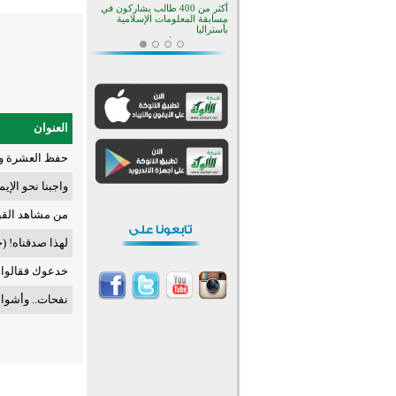
أكثر من 400 طالب يشاركون في
مسابقة المعلومات الإسلامية
بأستراليا
افتتاح تاريخي لأول مسجد في بلييفليا
بالجبل الأسود منذ أكثر من قرن
منطقة ريبوفسي تحتفل بميلاد
مسجد جديد في أجواء إيمانية مميزة
أكبر مشروع إسلامي في ريف
أستراليا يفتتح أبوابه بعد سنوات من
العنوان
العمل والعطاء
القرآن والتربية في صدارة البرامج
حفظ العشرة وا
الصيفية للمسلمين في بينزا
وساراتوف وموردوفيا هذا العام
اختتام الدورة التاسعة لمسابقة حفظ
واجبنا نحو الإ
وتلاوة القرآن الكريم في أزناكاييف
من مشاهد القب
تيسليتش تختتم برنامجا تعليميا لتعزيز
القيم وبناء الشخصية للشباب
المسلمين
لهذا صدقناه! (
اختتام منافسات قرآنية متميزة في
بنغلاديش بمشاركة 3000 متسابق
خدعوك فقالوا: 
أكثر من 400 طالب يشاركون في
مسابقة المعلومات الإسلامية
نفحات.. وأشوا
بأستراليا