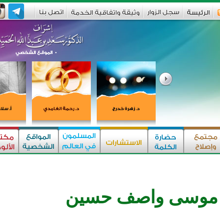
موسى واصف حسين