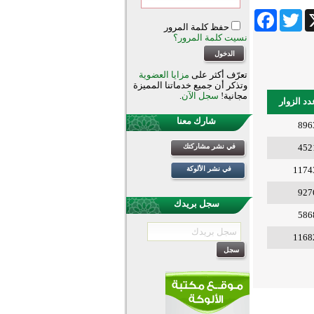
Facebook
Twitter
Wha
حفظ كلمة المرور
نسيت كلمة المرور؟
تعرّف أكثر على
مزايا العضوية
وتذكر أن جميع خدماتنا المميزة
مجانية!
سجل الآن
.
دد الزوار
شارك معنا
896
452
في نشر مشاركتك
1174
في نشر الألوكة
927
سجل بريدك
586
1168