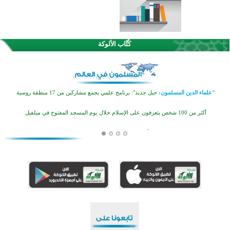
كُتَّاب الألوكة
أكبر مشروع إسلامي في ريف أستراليا يفتتح أبوابه بعد سنوات من العمل والعطاء
القرآن والتربية في صدارة البرامج الصيفية للمسلمين في بينزا وساراتوف وموردوفيا هذا العام
"علماء الدين المسلمون:
جيل جديد": برنامج علمي يجمع مشاركين من 17 منطقة روسية
أكثر من 100 شخص يتعرفون على الإسلام خلال يوم المسجد المفتوح في ميلفيل
اختتام منافسات قرآنية متميزة في بنغلاديش بمشاركة 3000 متسابق
أكثر من 400 طالب يشاركون في مسابقة المعلومات الإسلامية بأستراليا
افتتاح تاريخي لأول مسجد في بلييفليا بالجبل الأسود منذ أكثر من قرن
منطقة ريبوفسي تحتفل بميلاد مسجد جديد في أجواء إيمانية مميزة
أكبر مشروع إسلامي في ريف أستراليا يفتتح أبوابه بعد سنوات من العمل والعطاء