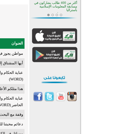
أكثر من 400 طالب يشاركون في
مسابقة المعلومات الإسلامية
بأستراليا
افتتاح تاريخي لأول مسجد في بلييفليا
بالجبل الأسود منذ أكثر من قرن
منطقة ريبوفسي تحتفل بميلاد
مسجد جديد في أجواء إيمانية مميزة
أكبر مشروع إسلامي في ريف
أستراليا يفتتح أبوابه بعد سنوات من
العنوان
العمل والعطاء
القرآن والتربية في صدارة البرامج
مواطن يجوز فيها
الصيفية للمسلمين في بينزا
وساراتوف وموردوفيا هذا العام
اختتام الدورة التاسعة لمسابقة حفظ
أيها المشتاق إ
وتلاوة القرآن الكريم في أزناكاييف
عناية الحكام و
تيسليتش تختتم برنامجا تعليميا لتعزيز
القيم وبناء الشخصية للشباب
(WORD)
المسلمين
اختتام منافسات قرآنية متميزة في
هذا مثلكم الأعلى ي
بنغلاديش بمشاركة 3000 متسابق
أكثر من 400 طالب يشاركون في
عناية الحكام و
مسابقة المعلومات الإسلامية
بأستراليا
الحاضر (WORD)
وقفة مع البحث
دعائم محبتنا ل
مسائل في الكلا