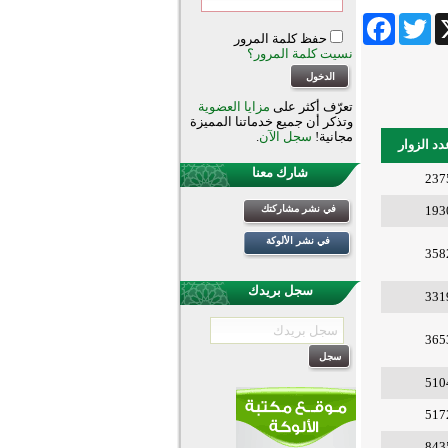
Facebook
Twitter
Wha
حفظ كلمة المرور
نسيت كلمة المرور؟
تعرّف أكثر على
مزايا العضوية
وتذكر أن جميع خدماتنا المميزة
مجانية!
سجل الآن
.
دد الزوار
شارك معنا
237
193
في نشر مشاركتك
في نشر الألوكة
358
سجل بريدك
331
365
510
517
843