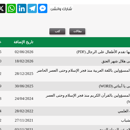
tsApp
X
LinkedIn
Telegram
Messenger
تاريخ الإضافة
ع
 تقدم الأطفال على الرجال (PDF)
02/06/2026
5
لى هلال شهر العتق
18/02/2026
0
المسؤولين باللغة العربية منذ فجر الإسلام وحتى العصر الحاضر
2
28/12/2025
ا أبنائي (WORD)
30/06/2025
9
المسؤولين بالقرآن الكريم منذ فجر الإسلام وحتى العصر
3
24/04/2024
 العلمي
28/02/2022
4
لشباب
27/11/2021
2
م عن المولد النبوي
03/11/2021
5