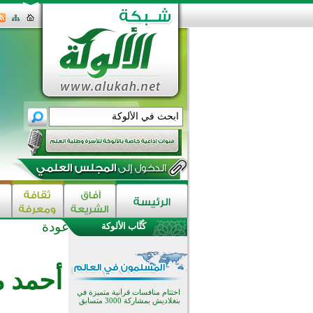
عودة
كُتَّاب الألوكة
اختتام الدورة التاسعة لمسابقة حفظ
وتلاوة القرآن الكريم في أزناكاييف
تيسليتش تختتم برنامجا تعليميا لتعزيز
أحمد 
القيم وبناء الشخصية للشباب
المسلمين
اختتام منافسات قرآنية متميزة في
بنغلاديش بمشاركة 3000 متسابق