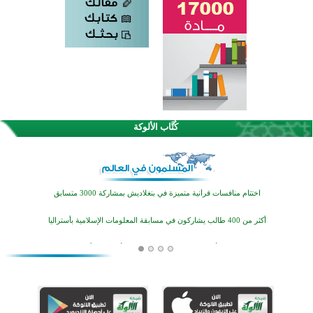
كُتَّاب الألوكة
اختتام الدورة التاسعة لمسابقة حفظ وتلاوة القرآن الكريم في أزناكاييف
تيسليتش تختتم برنامجا تعليميا لتعزيز القيم وبناء الشخصية للشباب المسلمين
اختتام منافسات قرآنية متميزة في بنغلاديش بمشاركة 3000 متسابق
أكثر من 400 طالب يشاركون في مسابقة المعلومات الإسلامية بأستراليا
افتتاح تاريخي لأول مسجد في بلييفليا بالجبل الأسود منذ أكثر من قرن
منطقة ريبوفسي تحتفل بميلاد مسجد جديد في أجواء إيمانية مميزة
أكبر مشروع إسلامي في ريف أستراليا يفتتح أبوابه بعد سنوات من العمل والعطاء