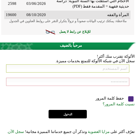
الأحكام التي استقلت بها السنة النبوية: دراسة
2598
03/06/2026
حديثية فقهية = المقدمة فقط (PDF)
المرأة والفقه
08/10/2020
19600
ملاحظة: يمكنك ترتيب البيانات صعوداً و نزولاً بتكرار النقر على روابط العناوين في الجدول
للإبلاغ عن رابط لا يعمل
مرحباً بالضيف
الألوكة تقترب منك أكثر!
سجل الآن في شبكة الألوكة للتمتع بخدمات مميزة.
حفظ كلمة المرور
نسيت كلمة المرور؟
تعرّف أكثر على
مزايا العضوية
وتذكر أن جميع خدماتنا المميزة مجانية!
سجل الآن
.