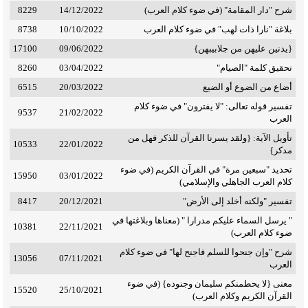
شرح "دار المقامة" (في ضوء كلام العرب)
14/12/2022
8229
بلاغة "نارا ذات لهب" في ضوء كلام العرب
10/10/2022
8738
{يدنين عليهن من جلابيبهن}
09/06/2022
17100
تحقيق كلمة "الصيام"
03/04/2022
8260
أضاع من الضوع أو الضيع
20/03/2022
6515
تفسير قوله تعالى: "لا يفترون" في ضوء كلام
9537
21/02/2022
العرب
تأويل الآية: {ولقد يسرنا القرآن للذكر فهل من
10533
22/01/2022
مدكر}
تحديد "سبعين مرة" في القرآن الكريم (في ضوء
15950
03/01/2022
كلام العرب الجاهلي والإسلامي)
تفسير "ولكنه أخلد إلى الأرض"
20/12/2021
8417
" يرسل السماء عليكم مدرارا " (معناها وبلاغتها في
10381
22/11/2021
ضوء كلام العرب)
شرح "وإن جنحوا للسلم فاجنح لها" في ضوء كلام
13056
07/11/2021
العرب
معنى {لا يحطمنكم سليمان وجنوده} (في ضوء
15520
25/10/2021
القرآن الكريم وكلام العرب)