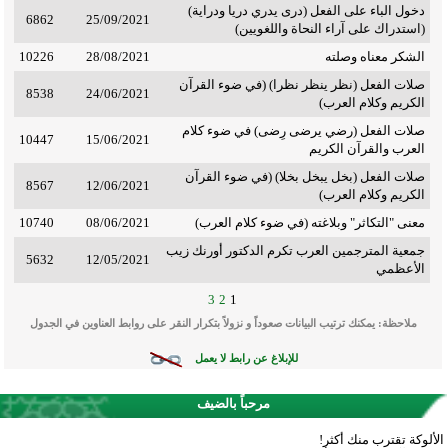
دخول الباء على الفعل (درى يدري دريا ودراية)
6862
25/09/2021
(استدراك على آراء النحاة واللغويين)
الشكر معناه وصلته
28/08/2021
10226
صلات الفعل (نظر ينظر نظرا) (في ضوء القرآن
8538
24/06/2021
الكريم وكلام العرب)
صلات الفعل (رضي يرضى رِضى) في ضوء كلام
10447
15/06/2021
العرب والقرآن الكريم
صلات الفعل (بخل يبخل بخلا) (في ضوء القرآن
8567
12/06/2021
الكريم وكلام العرب)
معنى "التكاثر" وبلاغته (في ضوء كلام العرب)
08/06/2021
10740
جمعية المترجمين العرب تكرم الدكتور أورنك زيب
5632
12/05/2021
الأعظمي
3
2
1
ملاحظة: يمكنك ترتيب البيانات صعوداً و نزولاً بتكرار النقر على روابط العناوين في الجدول
للإبلاغ عن رابط لا يعمل
مرحباً بالضيف
الألوكة تقترب منك أكثر!