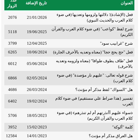
عدد
العنوان
تاريخ الإضافة
الزوار
فعل (الإشادة)؛ دلالتها ولزومها وتعديها (في ضوء
2076
21/01/2026
كلام العرب والحديث النبوي)
شرح لفظ "كواعب" (في ضوء كلام العرب والقرآن
5118
19/06/2025
الكريم)
شرح "غرابيب سود"
12/04/2025
3799
فعل "حج يحج حجا" (معناه وتعديه بالأحرف الجارة)
10/06/2024
6265
فعل "طاف يطوف طوافا" (معناه ولزومه وتعديه
6012
05/06/2024
بالأحرف)
شرح قوله تعالى: "عليهم نار مؤصدة" (في ضوء
6866
02/05/2024
كلام العرب)
هل "السواك" لفظ مذكر أم مؤنث؟
26/03/2024
4686
تفسير {هذا صراط علي مستقيم} في ضوء كلام
6402
19/02/2024
العرب
﴿سواء عليهم أأنذرتهم أم لم تنذرهم﴾ (في ضوء
5706
18/05/2023
كلام العرب والقرآن الكريم)
كلمة "ألوكة"
15/02/2023
3952
هل العراق مذكر أم مؤنث؟
14/01/2023
12584