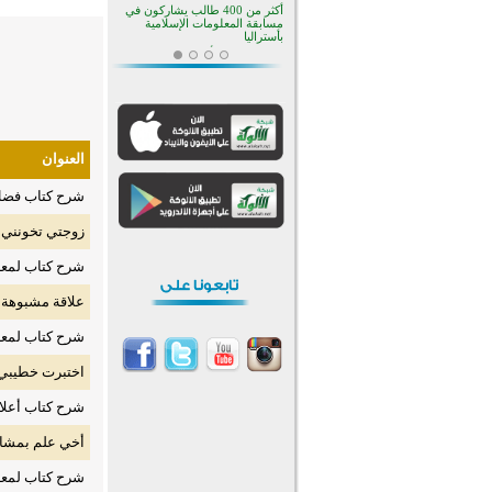
أكثر من 400 طالب يشاركون في
مسابقة المعلومات الإسلامية
بأستراليا
افتتاح تاريخي لأول مسجد في بلييفليا
بالجبل الأسود منذ أكثر من قرن
منطقة ريبوفسي تحتفل بميلاد
مسجد جديد في أجواء إيمانية مميزة
أكبر مشروع إسلامي في ريف
أستراليا يفتتح أبوابه بعد سنوات من
العنوان
العمل والعطاء
القرآن والتربية في صدارة البرامج
شرح كتاب فضل ا
الصيفية للمسلمين في بينزا
وساراتوف وموردوفيا هذا العام
اختتام الدورة التاسعة لمسابقة حفظ
زوجتي تخونني 
وتلاوة القرآن الكريم في أزناكاييف
شرح كتاب لمعة 
تيسليتش تختتم برنامجا تعليميا لتعزيز
القيم وبناء الشخصية للشباب
المسلمين
علاقة مشبوهة 
اختتام منافسات قرآنية متميزة في
بنغلاديش بمشاركة 3000 متسابق
شرح كتاب لمعة 
أكثر من 400 طالب يشاركون في
مسابقة المعلومات الإسلامية
اختبرت خطيبي
بأستراليا
شرح كتاب أعلام 
أخي علم بمشاه
شرح كتاب لمعة 