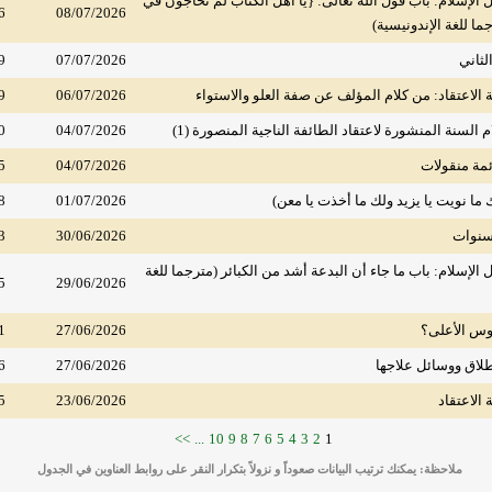
لإسلام: باب قول الله تعالى: {يا أهل الكتاب لم تحاجون في
6
08/07/2026
جما للغة الإندونيسية)
لثاني
07/07/2026
9
الاعتقاد: من كلام المؤلف عن صفة العلو والاستواء
06/07/2026
9
السنة المنشورة لاعتقاد الطائفة الناجية المنصورة (1)
04/07/2026
0
ئمة منقولات
04/07/2026
5
ا نويت يا يزيد ولك ما أخذت يا معن)
01/07/2026
8
سنوات
30/06/2026
3
لإسلام: باب ما جاء أن البدعة أشد من الكبائر (مترجما للغة
5
29/06/2026
دوس الأعلى؟
27/06/2026
1
طلاق ووسائل علاجها
27/06/2026
6
الاعتقاد
23/06/2026
5
>>
...
10
9
8
7
6
5
4
3
2
1
ملاحظة: يمكنك ترتيب البيانات صعوداً و نزولاً بتكرار النقر على روابط العناوين في الجدول