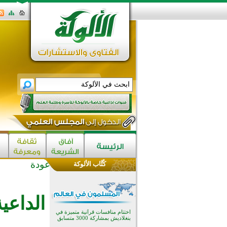
عودة
كُتَّاب الألوكة
اختتام الدورة التاسعة لمسابقة حفظ
وتلاوة القرآن الكريم في أزناكاييف
تيسليتش تختتم برنامجا تعليميا لتعزيز
الداعي
القيم وبناء الشخصية للشباب
المسلمين
اختتام منافسات قرآنية متميزة في
بنغلاديش بمشاركة 3000 متسابق