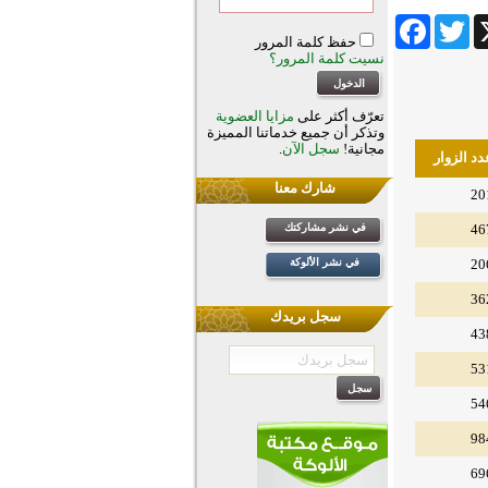
Facebook
Twitter
Wha
حفظ كلمة المرور
نسيت كلمة المرور؟
تعرّف أكثر على
مزايا العضوية
وتذكر أن جميع خدماتنا المميزة
مجانية!
سجل الآن
.
دد الزوار
شارك معنا
20
46
في نشر مشاركتك
20
في نشر الألوكة
36
سجل بريدك
43
53
54
98
69