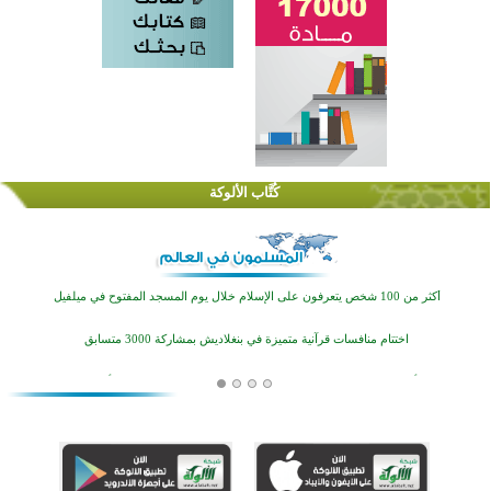
كُتَّاب الألوكة
القرآن والتربية في صدارة البرامج الصيفية للمسلمين في بينزا وساراتوف وموردوفيا هذا العام
اختتام الدورة التاسعة لمسابقة حفظ وتلاوة القرآن الكريم في أزناكاييف
أكثر من 100 شخص يتعرفون على الإسلام خلال يوم المسجد المفتوح في ميلفيل
اختتام منافسات قرآنية متميزة في بنغلاديش بمشاركة 3000 متسابق
أكثر من 400 طالب يشاركون في مسابقة المعلومات الإسلامية بأستراليا
افتتاح تاريخي لأول مسجد في بلييفليا بالجبل الأسود منذ أكثر من قرن
منطقة ريبوفسي تحتفل بميلاد مسجد جديد في أجواء إيمانية مميزة