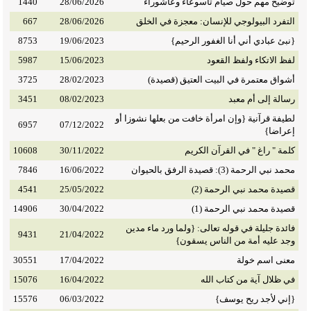
توضيح مهم حول صيام تاسوعاء وعاشوراء
28/06/2026
1440
التفرد البيولوجي للإنسان: معجزة في الخلق
28/06/2026
667
{نبئ عبادي أني أنا الغفور الرحيم}
19/06/2023
8753
لفظ الاتكاء ولفظ القعود
15/06/2023
5987
أشواق معتمرة في البيت العتيق (قصيدة)
28/02/2023
3725
رسالة إلى أم معبد
08/02/2023
3451
لطيفة قرآنية {وإن امرأة خافت من بعلها نشوزا أو
6957
07/12/2022
إعراضا}
كلمة " راغ " في القرآن الكريم
30/11/2022
10608
محمد نبي الرحمة (3): قصيدة الرفق بالحيوان
16/06/2022
7846
قصيدة محمد نبي الرحمة (2)
25/05/2022
4541
قصيدة محمد نبي الرحمة (1)
30/04/2022
14906
فائدة جليلة في قوله تعالى: {ولما ورد ماء مدين
9431
21/04/2022
وجد عليه أمة من الناس يسقون}
معنى اسم خولة
17/04/2022
30551
في ظلال آية من كتاب الله
16/04/2022
15076
{إني لأجد ريح يوسف}
06/03/2022
15576