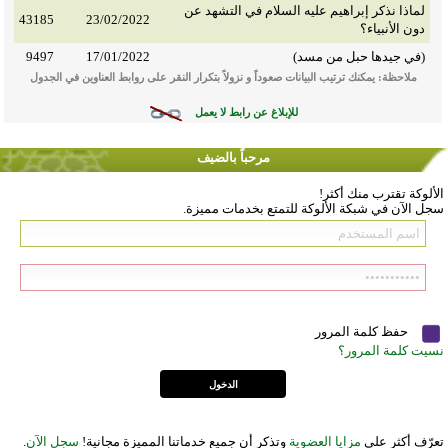
لماذا نذكر إبراهيم عليه السلام في التشهد عن
43185
23/02/2022
دون الأنبياء؟
(في جيدها حبل من مسد)
17/01/2022
9497
ملاحظة: يمكنك ترتيب البيانات صعوداً و نزولاً بتكرار النقر على روابط العناوين في الجدول
للإبلاغ عن رابط لا يعمل
مرحباً بالضيف
الألوكة تقترب منك أكثر!
سجل الآن في شبكة الألوكة للتمتع بخدمات مميزة.
حفظ كلمة المرور
نسيت كلمة المرور؟
تعرّف أكثر على
مزايا العضوية
وتذكر أن جميع خدماتنا المميزة مجانية!
سجل الآن
.