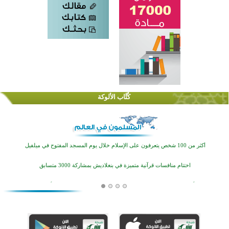
كُتَّاب الألوكة
القرآن والتربية في صدارة البرامج الصيفية للمسلمين في بينزا وساراتوف وموردوفيا هذا العام
اختتام الدورة التاسعة لمسابقة حفظ وتلاوة القرآن الكريم في أزناكاييف
أكثر من 100 شخص يتعرفون على الإسلام خلال يوم المسجد المفتوح في ميلفيل
اختتام منافسات قرآنية متميزة في بنغلاديش بمشاركة 3000 متسابق
أكثر من 400 طالب يشاركون في مسابقة المعلومات الإسلامية بأستراليا
افتتاح تاريخي لأول مسجد في بلييفليا بالجبل الأسود منذ أكثر من قرن
منطقة ريبوفسي تحتفل بميلاد مسجد جديد في أجواء إيمانية مميزة