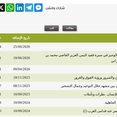
tsApp
X
LinkedIn
Telegram
Messenger
تاريخ الإضافة
ع
4
25/06/2026
وجيز في سيرة فقيد اليمن العزيز القاضي محمد بن
1
18/06/2026
اني
1
09/04/2026
 والسرور ورؤية الفوق والغرور
18/11/2025
1
 بين مشهد جلال التوحيد وجمال التسخير
08/11/2025
7
لإنسان: نظرات وتأملات
16/09/2025
1
لجاهلية
18/09/2024
8
ر عند قدامى العرب (2)
10/09/2024
0