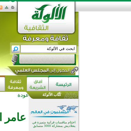
عودة
كُتَّاب الألوكة
اختتام الدورة التاسعة لمسابقة حفظ
وتلاوة القرآن الكريم في أزناكاييف
تيسليتش تختتم برنامجا تعليميا لتعزيز
عامر 
القيم وبناء الشخصية للشباب
المسلمين
اختتام منافسات قرآنية متميزة في
بنغلاديش بمشاركة 3000 متسابق