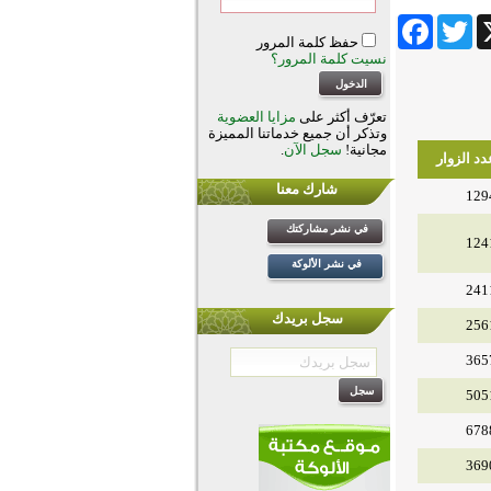
Facebook
Twitter
Wha
حفظ كلمة المرور
نسيت كلمة المرور؟
تعرّف أكثر على
مزايا العضوية
وتذكر أن جميع خدماتنا المميزة
مجانية!
سجل الآن
.
دد الزوار
شارك معنا
129
في نشر مشاركتك
124
في نشر الألوكة
241
سجل بريدك
256
365
505
678
369