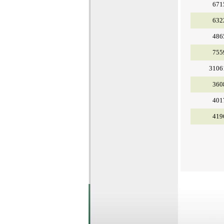
671
632
486
755
3106
360
401
419