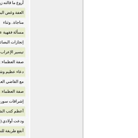
أروع ما قالته ز
العفة وغض البص
مناجاة.. وثناء
مسألة فقهية ع
إنجازات البصائ
تيسير الإعراب 
صفة العظماء: كن
دعاء عظيم وشا
مع القاضي الع
صفة العظماء: كن
إشراقات سورة ال
أعظم كتب الشر
ودعت أولادي (
أنفع طريقة للنج