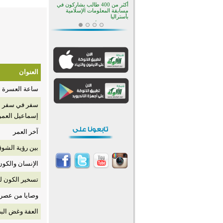
أكثر من 400 طالب يشاركون في
مسابقة المعلومات الإسلامية
بأستراليا
افتتاح تاريخي لأول مسجد في بلييفليا
بالجبل الأسود منذ أكثر من قرن
منطقة ريبوفسي تحتفل بميلاد
مسجد جديد في أجواء إيمانية مميزة
أكبر مشروع إسلامي في ريف
أستراليا يفتتح أبوابه بعد سنوات من
العنوان
العمل والعطاء
القرآن والتربية في صدارة البرامج
ساعة العسرة
الصيفية للمسلمين في بينزا
وساراتوف وموردوفيا هذا العام
اختتام الدورة التاسعة لمسابقة حفظ
سفر في سفر ال
وتلاوة القرآن الكريم في أزناكاييف
إسماعيل العمر
تيسليتش تختتم برنامجا تعليميا لتعزيز
القيم وبناء الشخصية للشباب
آخر العمر
المسلمين
اختتام منافسات قرآنية متميزة في
بين رؤية الشوق
بنغلاديش بمشاركة 3000 متسابق
أكثر من 400 طالب يشاركون في
الإنسان والكون
مسابقة المعلومات الإسلامية
بأستراليا
تسخير الكون ل
وصايا من عصر ا
العفة وغض البص