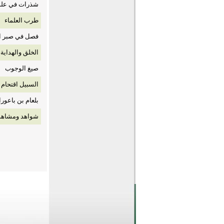
شذرات في علوم القرآن (1) ج
طرب العلماء
فصل في صبر ال
الخلق والهداية
صيغ الوجوب
السبيل اقتحام 
بلعام بن باعورا
شواهد ومشاهد (