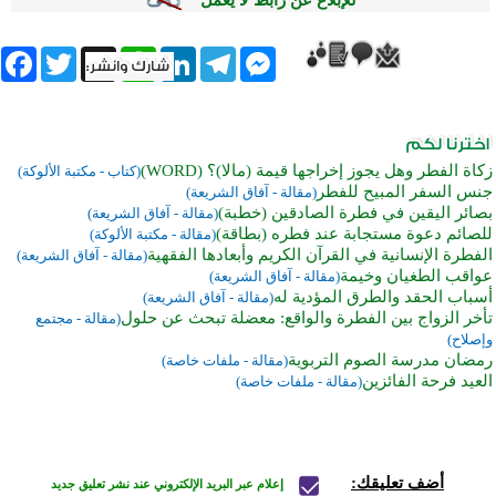
للإبلاغ عن رابط لا يعمل
book
Twitter
WhatsApp
X
LinkedIn
Telegram
Messenger
زكاة الفطر وهل يجوز إخراجها قيمة (مالا)؟ (WORD)
(كتاب - مكتبة الألوكة)
جنس السفر المبيح للفطر
(مقالة - آفاق الشريعة)
بصائر اليقين في فطرة الصادقين (خطبة)
(مقالة - آفاق الشريعة)
للصائم دعوة مستجابة عند فطره (بطاقة)
(مقالة - مكتبة الألوكة)
الفطرة الإنسانية في القرآن الكريم وأبعادها الفقهية
(مقالة - آفاق الشريعة)
عواقب الطغيان وخيمة
(مقالة - آفاق الشريعة)
أسباب الحقد والطرق المؤدية له
(مقالة - آفاق الشريعة)
تأخر الزواج بين الفطرة والواقع: معضلة تبحث عن حلول
(مقالة - مجتمع
وإصلاح)
رمضان مدرسة الصوم التربوية
(مقالة - ملفات خاصة)
العيد فرحة الفائزين
(مقالة - ملفات خاصة)
أضف تعليقك:
إعلام عبر البريد الإلكتروني عند نشر تعليق جديد