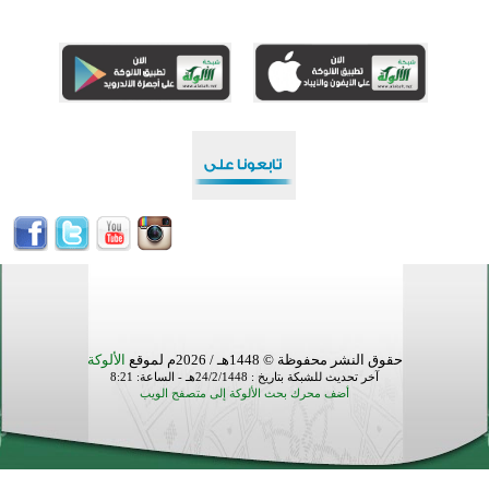
منطقة ريبوفسي تحتفل بميلاد مسجد جديد في أجواء إيمانية مميزة
أكبر مشروع إسلامي في ريف أستراليا يفتتح أبوابه بعد سنوات من العمل والعطاء
القرآن والتربية في صدارة البرامج الصيفية للمسلمين في بينزا وساراتوف وموردوفيا هذا العام
اختتام الدورة التاسعة لمسابقة حفظ وتلاوة القرآن الكريم في أزناكاييف
تيسليتش تختتم برنامجا تعليميا لتعزيز القيم وبناء الشخصية للشباب المسلمين
اختتام منافسات قرآنية متميزة في بنغلاديش بمشاركة 3000 متسابق
أكثر من 400 طالب يشاركون في مسابقة المعلومات الإسلامية بأستراليا
حقوق النشر محفوظة © 1448هـ / 2026م لموقع
الألوكة
آخر تحديث للشبكة بتاريخ : 24/2/1448هـ - الساعة: 8:21
أضف محرك بحث الألوكة إلى متصفح الويب