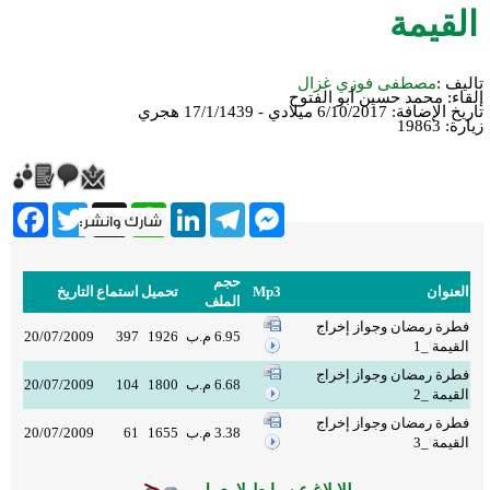
القيمة
تأليف :
مصطفى فوزي غزال
إلقاء:
محمد حسين أبو الفتوح
تاريخ الإضافة:
6/10/2017 ميلادي - 17/1/1439 هجري
زيارة: 19863
cebook
Twitter
WhatsApp
X
LinkedIn
Telegram
Messenger
حجم
العنوان
Mp3
تحميل
استماع
التاريخ
الملف
فطرة رمضان وجواز إخراج
6.95 م.ب
1926
397
20/07/2009
القيمة _1
فطرة رمضان وجواز إخراج
6.68 م.ب
1800
104
20/07/2009
القيمة _2
فطرة رمضان وجواز إخراج
3.38 م.ب
1655
61
20/07/2009
القيمة _3