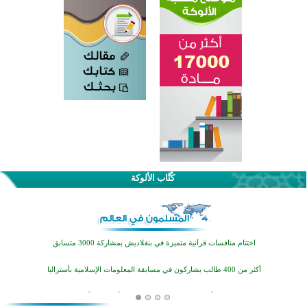
كُتَّاب الألوكة
اختتام الدورة التاسعة لمسابقة حفظ وتلاوة القرآن الكريم في أزناكاييف
تيسليتش تختتم برنامجا تعليميا لتعزيز القيم وبناء الشخصية للشباب المسلمين
اختتام منافسات قرآنية متميزة في بنغلاديش بمشاركة 3000 متسابق
أكثر من 400 طالب يشاركون في مسابقة المعلومات الإسلامية بأستراليا
افتتاح تاريخي لأول مسجد في بلييفليا بالجبل الأسود منذ أكثر من قرن