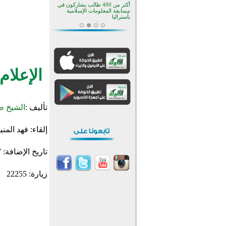
منطقة ريبوفسي تحتفل بميلاد
مسجد جديد في أجواء إيمانية مميزة
أكبر مشروع إسلامي في ريف
أستراليا يفتتح أبوابه بعد سنوات من
العمل والعطاء
القرآن والتربية في صدارة البرامج
الصيفية للمسلمين في بينزا
وساراتوف وموردوفيا هذا العام
اختتام الدورة التاسعة لمسابقة حفظ
الإعلام
وتلاوة القرآن الكريم في أزناكاييف
تيسليتش تختتم برنامجا تعليميا لتعزيز
القيم وبناء الشخصية للشباب
المسلمين
تأليف :
الشيخ ص
اختتام منافسات قرآنية متميزة في
بنغلاديش بمشاركة 3000 متسابق
أكثر من 400 طالب يشاركون في
إلقاء:
فهد المن
مسابقة المعلومات الإسلامية
بأستراليا
تاريخ الإضافة:
7
زيارة: 22255