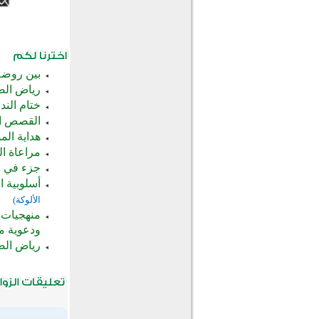
بين روضة
رياض الصائم
ختام الند
القصص الن
هداية ال
مراعاة ال
جزء في خت
أسلوبية الت
الألوكة)
منهجيات 
ودعوية مست
رياض الصا