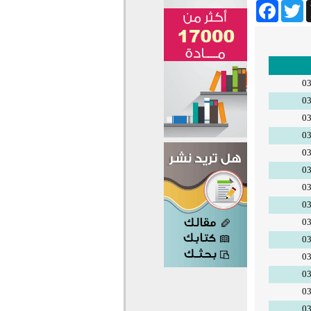
Facebook
Twitter
Wha
03
03
03
03
03
03
03
03
03
03
03
03
03
03