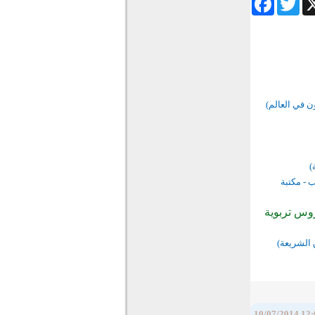
ن في العالم)
)
ب - مكتبة
روس تربوية
 الشريعة)
10/07/2014 12