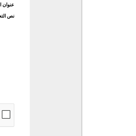
عنوان ا
نص التع