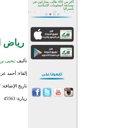
منطقة ريبوفسي تحتفل بميلاد
مسجد جديد في أجواء إيمانية مميزة
أكبر مشروع إسلامي في ريف
أستراليا يفتتح أبوابه بعد سنوات من
العمل والعطاء
القرآن والتربية في صدارة البرامج
الصيفية للمسلمين في بينزا
وساراتوف وموردوفيا هذا العام
اختتام الدورة التاسعة لمسابقة حفظ
رياض ا
وتلاوة القرآن الكريم في أزناكاييف
تيسليتش تختتم برنامجا تعليميا لتعزيز
القيم وبناء الشخصية للشباب
المسلمين
اختتام منافسات قرآنية متميزة في
تأليف :
يحيى بن
بنغلاديش بمشاركة 3000 متسابق
أكثر من 400 طالب يشاركون في
إلقاء:
أحمد عز
مسابقة المعلومات الإسلامية
بأستراليا
تاريخ الإضافة:
7
زيارة: 45563