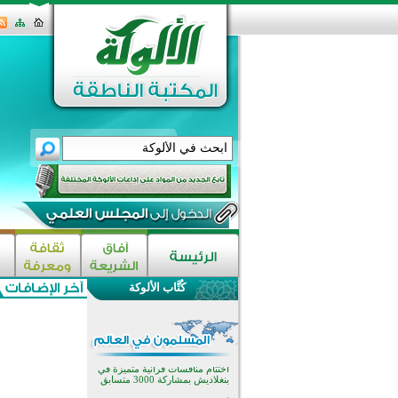
اختتام الدورة التاسعة لمسابقة حفظ
وتلاوة القرآن الكريم في أزناكاييف
تيسليتش تختتم برنامجا تعليميا لتعزيز
القيم وبناء الشخصية للشباب
كُتَّاب الألوكة
المسلمين
اختتام منافسات قرآنية متميزة في
بنغلاديش بمشاركة 3000 متسابق
أكثر من 400 طالب يشاركون في
مسابقة المعلومات الإسلامية
بأستراليا
افتتاح تاريخي لأول مسجد في بلييفليا
بالجبل الأسود منذ أكثر من قرن