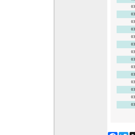
03
03
03
03
03
03
03
03
03
03
03
03
03
03
Facebook
Twitter
Wha