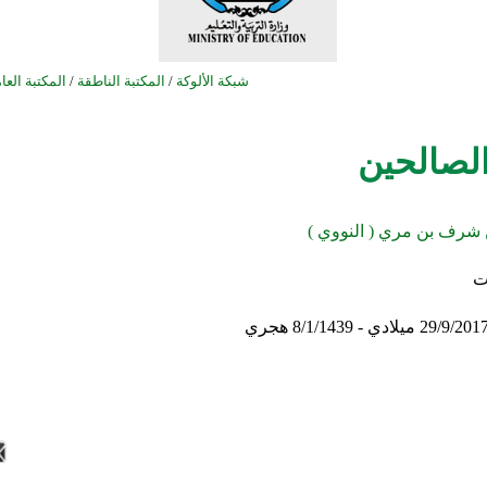
شبكة الألوكة
/
المكتبة الناطقة
/
المكتبة العا
لصالحين
 شرف بن مري ( النووي )
ت
29/9/201 ميلادي - 8/1/1439 هجري