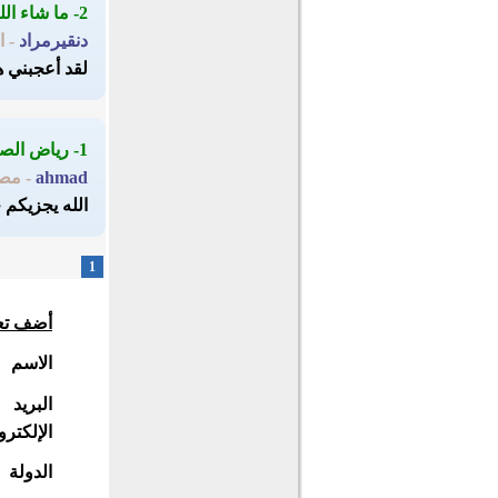
2- ما شاء الله
دنقيرمراد
- ا
لقد أعجبني ه
1- رياض الصالحين
ahmad
- مص
الله يجزيكم 
1
أضف تع
الاسم
البريد
الإلكترو
الدولة