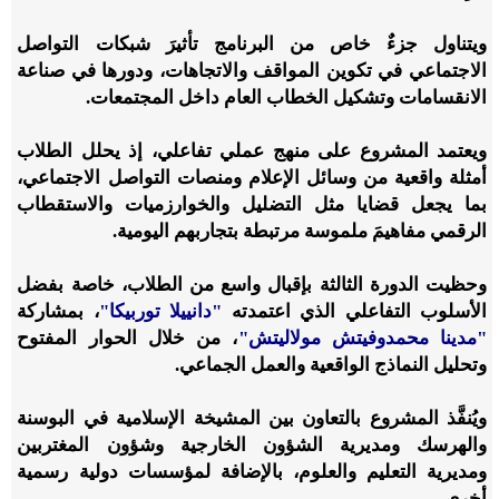
ويتناول جزءٌ خاص من البرنامج تأثيرَ شبكات التواصل
الاجتماعي في تكوين المواقف والاتجاهات، ودورها في صناعة
الانقسامات وتشكيل الخطاب العام داخل المجتمعات.
ويعتمد المشروع على منهج عملي تفاعلي، إذ يحلل الطلاب
أمثلة واقعية من وسائل الإعلام ومنصات التواصل الاجتماعي،
بما يجعل قضايا مثل التضليل والخوارزميات والاستقطاب
الرقمي مفاهيمَ ملموسة مرتبطة بتجاربهم اليومية.
وحظيت الدورة الثالثة بإقبال واسع من الطلاب، خاصة بفضل
الأسلوب التفاعلي الذي اعتمدته
"دانييلا توربيكا"
، بمشاركة
"مدينا محمدوفيتش مولاليتش"
، من خلال الحوار المفتوح
وتحليل النماذج الواقعية والعمل الجماعي.
ويُنفَّذ المشروع بالتعاون بين المشيخة الإسلامية في البوسنة
والهرسك ومديرية الشؤون الخارجية وشؤون المغتربين
ومديرية التعليم والعلوم، بالإضافة لمؤسسات دولية رسمية
أخرى.