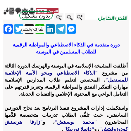
بدون تشكيل
ebook
Twitter
WhatsApp
X
LinkedIn
Telegram
Messenger
دورة متقدمة في الذكاء الاصطناعي والمواطنة الرقمية
للطلاب المسلمين في البوسنة
أطلقت المشيخة الإسلامية في البوسنة والهرسك الدورة الثالثة
من مشروع
"الذكاء الاصطناعي ومحو الأمية الإعلامية
للمستقبل"
، المخصص لتعليم طلاب المدارس الإسلامية
مهاراتِ التفكير النقدي والمواطنة الرقمية، وتعزيز قدرتهم على
التعامل الواعي مع المحتوى الإعلامي والتقنيات الحديثة.
واستكملت إدارات المشروع تنفيذ البرنامج بعد نجاح الدورتين
السابقتين، حيث تلقَّى الطلاب تدريبات متخصصة قدَّمها
المحاضرون
"محمد يوسيتش"
، و
"زارفا هرنييتش
كودوزوفيتش"
، و
"دانييلا توربيكا"
.