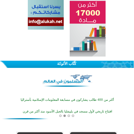
القرآن والتربية في صدارة البرامج الصيفية للمسلمين في بينزا وساراتوف وموردوفيا هذا العام
اختتام الدورة التاسعة لمسابقة حفظ وتلاوة القرآن الكريم في أزناكاييف
كُتَّاب الألوكة
أكثر من 100 شخص يتعرفون على الإسلام خلال يوم المسجد المفتوح في ميلفيل
اختتام منافسات قرآنية متميزة في بنغلاديش بمشاركة 3000 متسابق
أكثر من 400 طالب يشاركون في مسابقة المعلومات الإسلامية بأستراليا
افتتاح تاريخي لأول مسجد في بلييفليا بالجبل الأسود منذ أكثر من قرن
منطقة ريبوفسي تحتفل بميلاد مسجد جديد في أجواء إيمانية مميزة
أكبر مشروع إسلامي في ريف أستراليا يفتتح أبوابه بعد سنوات من العمل والعطاء