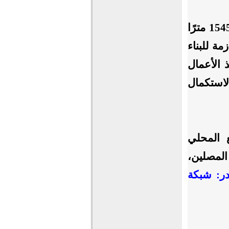
وأوضح المنظمون أن المسجد الجديد سيُقام على مساحة تبلغ 1545 مترًا
مة للبناء
 الأعمال
لاستكمال
 المحلي
المصلين،
ر: شبكة