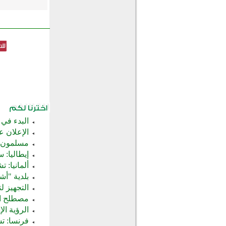
البدء في 
الإعلان ع
مسلمون ي
إيطاليا:
ألمانيا:
بلدية "أش
التجهيز ل
مصطلح التشييد الت
الرؤية ال
فرنسا: ت