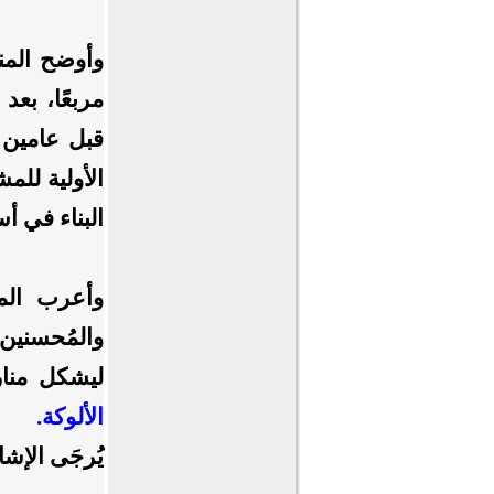
مربعًا، بع
قبل عامين 
الأولية للم
البناء في 
وأعرب المش
والمُحسنين
ليشكل منار
الألوكة.
يُرجَى الإش