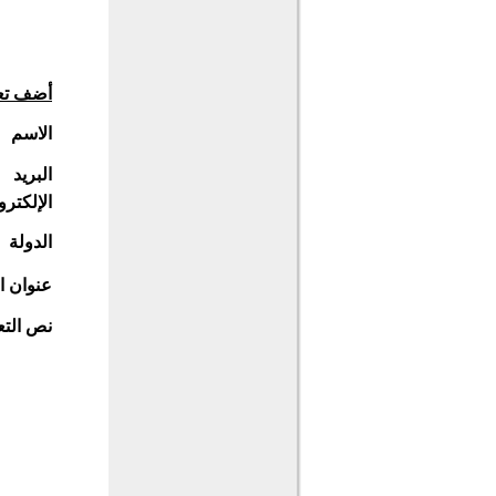
أضف تع
الاسم
البريد
الإلكترو
الدولة
عنوان ا
نص التع