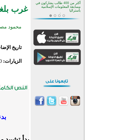
بالجبل الأسود منذ أكثر من قرن
غرب بلغا
منطقة ريبوفسي تحتفل بميلاد
مسجد جديد في أجواء إيمانية مميزة
أكبر مشروع إسلامي في ريف
محمود مصط
أستراليا يفتتح أبوابه بعد سنوات من
العمل والعطاء
القرآن والتربية في صدارة البرامج
الصيفية للمسلمين في بينزا
وساراتوف وموردوفيا هذا العام
تاريخ الإضا
اختتام الدورة التاسعة لمسابقة حفظ
وتلاوة القرآن الكريم في أزناكاييف
تيسليتش تختتم برنامجا تعليميا لتعزيز
الزيارات:
0
القيم وبناء الشخصية للشباب
المسلمين
اختتام منافسات قرآنية متميزة في
بنغلاديش بمشاركة 3000 متسابق
أكثر من 400 طالب يشاركون في
مسابقة المعلومات الإسلامية
بأستراليا
بدء
بدأ تشييد 