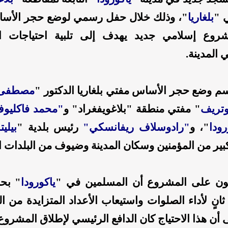
 "
بلغاريا
"، وذلك خلال حفل رسمي لوضع حجر الأساس،
شروع إسلامي جديد يهدف إلى تلبية احتياجات ا
 المدينة.
 وضع حجر الأساس مفتي بلغاريا الدكتور "
مصطفى 
وتريف
" مفتي منطقة "بلاغويفغراد" و
"محمد فاكليو
رودا
"، و
"رادوسلاف ريفانسكي"
رئيس بلدية "
بيليت
بير من المؤمنين وسكان المدينة وضيوف من البلدات ا
مون على المشروع أن المسلمين في "
ياكورودا
" بحا
نٍ لأداء الصلوات واستيعاب الأعداد المتزايدة من ا
أن هذا الاحتياج كان الدافع الرئيسي لإطلاق المشروع