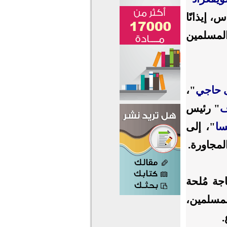
 إيذانًا
لمسلمين
حاجي
"،
ف
" رئيس
سا
"، إلى
لمجاورة.
جة مُلحة
لمسلمين،
.