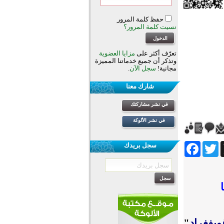
حفظ كلمة المرور
نسيت كلمة المرور؟
تعرّف أكثر على
مزايا العضوية
وتذكر أن جميع خدماتنا المميزة
مجانية!
سجل الآن
.
شارك معنا
في نشر مشاركتك
في نشر الألوكة
Facebook
Twitter
Wh
سجل بريدك
غويفغراد
"