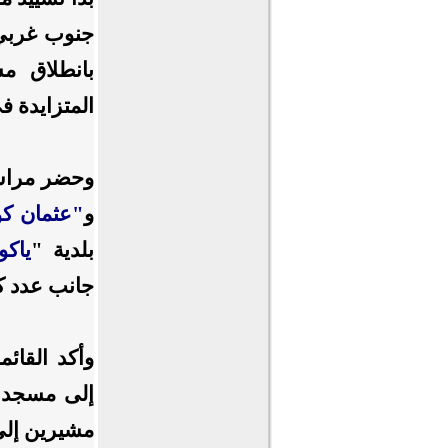
جنوب غربي
بانطلاق م
المتزايدة في
وحضر مراسم
و
"عثمان ك
بلدية "
ياكو
جانب عدد ك
وأكد القائ
إلى مسجد ثا
مشيرين إلى 