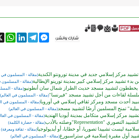
tsApp
X
LinkedIn
Telegram
Messenger
تشييد مركز إسلامي جديد في مدينة تورونتو الكندية
(مقالة - المسلمون في ا
ن بدء تشييد مركز إسلامي كبير بمدينة تورينو الإيطالية
(مقالة - المسلمون ف
خططون لتشييد مسجد حديث الطراز شمال سان أنطونيو
(مقالة - المسل
 سلسلة لقاءات من أجل تشييد مسجد "فيرنسا"
(مقالة - المسلمون في العالم)
 تشييد أحدث مسجد ومركز ثقافي إسلامي في أوروبا
(مقالة - المسلمون في ال
بيلية" تمنح المسلمين أرضًا لتشييد مسجد
(مقالة - المسلمون في العالم)
تشييد مركز إسلامي متكامل بمدينة أيوديا الهندية
(مقالة - المسلمون في العال
صوري "Representation"وصلته بالأدب
(مقالة - حضارة الكلمة)
إسلامية ليست تشييدا تصوريا، أو خطابا، أو أيديولوجيا
(مقالة - ثقافة ومعرفة)
شييد أول مقبرة إسلامية في ستراسبورغ
(مقالة - المسلمون في العالم)