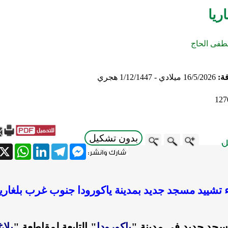
ريا
فى الحاج
فة:
16/5/2026 ميلادي - 1/12/1447 هجري
127
بدون تشكيل
atsApp
X
LinkedIn
Telegram
Messenger
 تشييد مسجد جديد بمدينة ياكورودا جنوب غرب بلغاريا
مسجد جديد في مدينة "
ياكورودا
" التابعة لمقاطعة "
بلا