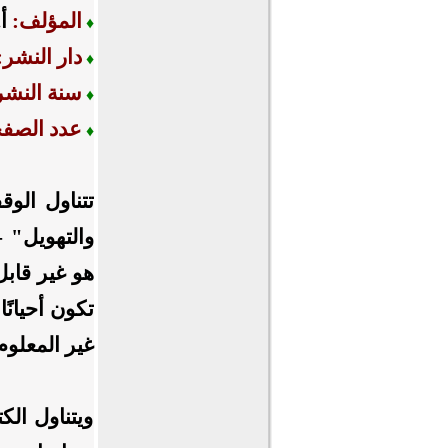
المؤلف:
أ
♦
دار النشر
♦
سنة النشر
♦
عدد الصف
♦
تتناول الو
والتهويل" -
هو غير قابل
تكون أحيانًا
غير المعلو
ويتناول الك