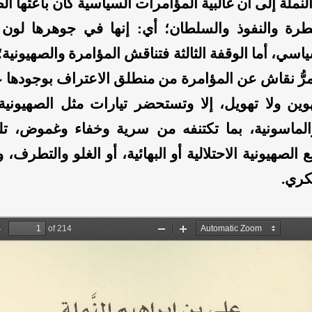
النملة إلى أن غالبية المؤامرات السياسية كان باعثها ا
ة والنفوذ والسلطان؛ أي: إنها في جوهرها لون 
اسي، أما الوقفة الثالثة فتناقش المؤامرة والصهيونية
 يمرُّ نقاش عن المؤامرة من منطلق الاعتراف بوجودها 
ين ولا تهويل، إلا وتستحضر تيارات مثل الصهيونية
والماسونية، بما تكتنفه من سرية وخفاء وغموض، ت
ع الصهيونية الاحتلالية أو البهائية، أو الغلو والتطرف،
كري.