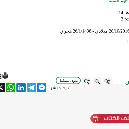
اهيم النملة
ت
:
214
ت
:
2
28/10/201 ميلادي - 26/1/1438 هجري
1
بدون تشكيل
tsApp
X
LinkedIn
Telegram
Messenger