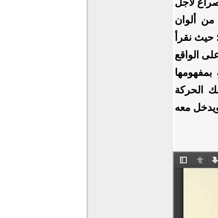
لصراع لأجل
من ألوان
؛ حيث نقرأ
على الواقع
 بمفهومها
لك الحركة
 ويدخل معه