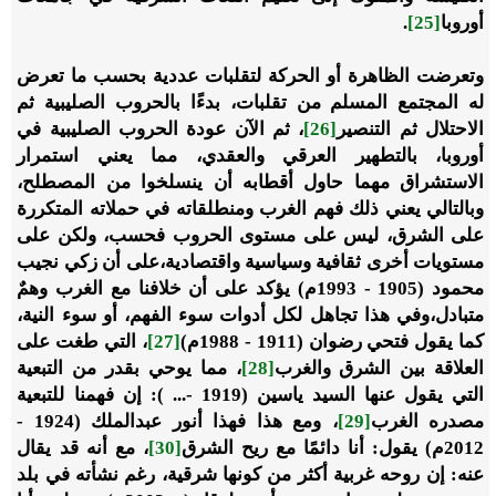
أوروبا
[25]
.
وتعرضت الظاهرة أو الحركة لتقلبات عددية بحسب ما تعرض
له المجتمع المسلم من تقلبات، بدءًا بالحروب الصليبية ثم
الاحتلال ثم التنصير
[26]
، ثم الآن عودة الحروب الصليبية في
أوروبا، بالتطهير العرقي والعقدي، مما يعني استمرار
الاستشراق مهما حاول أقطابه أن ينسلخوا من المصطلح،
وبالتالي يعني ذلك فهم الغرب ومنطلقاته في حملاته المتكررة
على الشرق، ليس على مستوى الحروب فحسب، ولكن على
مستويات أخرى ثقافية وسياسية واقتصادية،على أن زكي نجيب
محمود (1905 - 1993م) يؤكد على أن خلافنا مع الغرب وهمٌ
متبادل،وفي هذا تجاهل لكل أدوات سوء الفهم، أو سوء النية،
كما يقول فتحي رضوان (1911 - 1988م)
[27]
، التي طغت على
العلاقة بين الشرق والغرب
[28]
، مما يوحي بقدر من التبعية
التي يقول عنها السيد ياسين (1919 -... ): إن فهمنا للتبعية
مصدره الغرب
[29]
، ومع هذا فهذا أنور عبدالملك (1924 -
2012م) يقول: أنا دائمًا مع ريح الشرق
[30]
، مع أنه قد يقال
عنه: إن روحه غربية أكثر من كونها شرقية، رغم نشأته في بلد