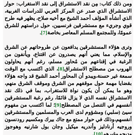
ومن ذلك كتاب: مِن نقد الاستشراق إلى نقد الاستغراب: حوار
الاستشراق الذي صدر عن المركز العربي للدراسات الغربية،
الذي أنشأه المؤلف أحمد الشيخ مع أخيه صلاح، يظهر فيه طرح
قوي وجريء مع مستشرقين فرنسيين، حول دراستهم للشرق
عمومًا، وللمجتمع المسلم المعاصر بخاصة
[7]
.
وترى هؤلاء المستشرقين يدافعون عن طروحاتهم عن الشرق
والإسلام، مما يعني أنهم يصدرون عن اقتناع، ويأنفون من
الرغبة في إقناعهم من مُحاور مسلم، رغم أنهم يحاولون
الهروب من مصطلح الاستشراق
[8]
، الذي اكتسب مع الوقت
سمعة غير حسنة،ويبدو أن المحاور أحمد الشيخ قد واجه هؤلاء
بقضايا مهمة حول موقفهم من الشرق وموقف الشرق منهم،
وهو ما يمكن أن يكون نواة للاستغراب، بما في ذلك نقد
الاستشراق نفسه الذي لا يزال قائمًا، رغم رغبة المستشرقين
أنفسهم في التنصل من المصطلح
[9]
؛ لما اكتسب من مفهوم
سيئ (سلبي) ومشؤوم لدى العرب والمسلمين والمستشرقين
أنفسهم،وذلك في حوار ممتع مع جاك بيرك ومكسيم رودنسون
وروجيه أرنادليز وأندريه ميكيل وجان بول شارنيه وهوجوز
وديجو وغيرهم
[10]
.