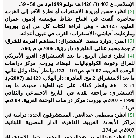
الإسلامي. ع 403 (3/ 1420هـ/ يوليو 1999م). ص 58 - 59.
[2]
انظر: حسن أوريدة. الاستغراب أو نظرة الآخر إلى الغرب.
محاضرة ألقيت في افتتاح نشاط مؤسسة إدمون عمران
المليح، 1425هـ - وهي قراءة لكتاب كل من إيان بوروما
ومارغليت أفياشي: الاستغراب: الغرب في عيون أعدائه.
[3]
انظر: إدوارد سعيد. الاستشراق: المفاهيم الغربية للشرق/
ترجمة محمد عناني. القاهرة: دار رؤية، 2006م. ص560.
[4]
انظر: فاضل الربيع. ما بعد الاستشراق: الغزو الأمريكي
للعراق وعودة الكولونياليات البيضاء. بيروت: مركز دراسات
الوحدة العربية، 2007م. ص101 - 133. وانظر أيضًا: وائل غالي.
ما بعد الاستشراق. 2 مج. القاهرة: دار الهلال، 1428هـ (2007م).
1: 3 - 66. وانظر كذلك: علي عبداللطيف حميدة. ما بعد
الاستشراق: مراجعة نقدية في التاريخ الاجتماعي والثقافي
1990 - 2007م. بيروت: مركز دراسات الوحدة العربية، 2009م.
ص11.
[5]
انظر: مصطفى عبدالغني. المستشرقون الجدد: دراسة في
مراكز الأبحاث الغربية. القاهرة: الدار المصرية اللبنانية،
2007م. ص174.
[6]
انظر: عبدالله بن عبدالرحمن الوهيبي. حول الاستشراق