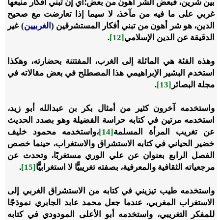
بين شرين، فبعض الشر أهون من بعض؛أي إن تبني أفكار منبعها
غربي على ما فيه من مآخذ، لا سيما إذا تعارضت مع صحيح
الدين، هو شر أهون من تبني أفكار المستشرقين (
الغربيين
) غير
الدقيقة عن الدين الإسلامي
[12]
.
وهذه الفئة هي المائلة إلى الغرب، المفتتنة بحضارته، وهكذا
استخدم البشير الإبراهيمي هذا المصطلح في بعض مقالاته في
مجلة البصائر
[13]
.
واستخدمه آخرون كثير من أمثال بكر بن عبدالله أبو زيد،
استخدمه مرتين في كتابه حراسة الفضيلة وهو بصدد الحديث
عن تغريب المرأة المسلمة
[14]
،واستخدمه محمود خليف
خضير الحياني في كتابه الاستشراق والاستغراب، حينما خصص
الفصل الرابع بعنوان عن علي الوري مستغربًا، وتحدث عن
مرجعياته الثقافية والمعرفية، بصفته تغريبيًّا لا استغرابيًّا
[15]
.
واستخدمه طيب تيزيني في كتابه من الاستشراق الغربي إلى
الاستغراب المغربي، عندما جعل محمد عابد الجابري نموذجًا
للمفكر التغريبي، واستخدمه أبو الأعلى المودودي في كتابه