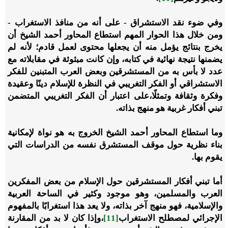
وفي ضوء نقد الاستشراق - على أنه من منافذ الاستغراب -
ومن خلال هذا الحوار المهم استطاع المحاور أحمد الشيخ أن
يخرج بنتائج يؤمل منه أن يجعلها محتوى لعمل قادم؛ لأنه لم
يضمنها نتيجة نهائية في كتابه، وإن كانت مبثوثة في مقابلاته مع
عدد لا بأس به من المستشرقين وبعض العرب المتبنين للفكر
الاستشراقي أو الفكر التغريبي في النظرة للإسلام دينًا وعقيدة
وفكرة وثقافة وتمثلًا،على اعتبار أن الفكر التغريبي المتضمن
تبني أفكار غربية هو منهج بذاته.
وما استطاع المحاور أحمد الشيخ الخروج به هو نواة لإمكانية
بناء نظرية حول موقف المستشرق نفسه من الدراسات التي
يقوم بها.
أما تبني أفكار المستشرقين حول الإسلام من بعض المفكرين
العرب والمسلمين، وهو موجود وكثير في الساحة العربية
والإسلامية، فهو منهج آخر بذاته، ولا يعد هذا استغرابًا بالمفهوم
الإجرائي لمصطلح الاستغراب
[11]
،وإذا كان لا بد من المقارنة