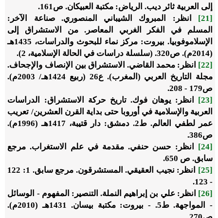
إلى العربية ثائر ديب. الرياض: مكتبة العبيكان. ص161.
[21]
انظر: المبروك الشيباني المنصوري. صناعة الآخر:
المسلم في الفكر الغربي المعاصر. من الاستشراق إلى
الإسلاموفوبيا. بيروت: مركز نماء للبحوث والدراسات، 1435هـ
(2014م). ص320. (سلسلة دراسات في الحالة الإسلامية، 2).
[22]
انظر: محمد القاضي. الاستشراق بين الإنصاف والإجحاف.
مجلة التاريخ العربي (المغرب). ع26 (ربيع 1424هـ/ 2003م).
ص179 - 208.
[23]
انظر: يوهان فوك. تاريخ حركة الاستشراق: الدراسات
العربية والإسلامية في أوروبا حتى بداية القرن العشرين/ تعريب
عمر لطفي العالم. ط2. دمشق: دار قتيبة، 1417هـ (1996م).
ص386.
[24]
انظر: حسن حنفي. مقدمة في علم الاستغراب. مرجع
سابق. ص 650.
[25]
انظر: نجيب العقيقي. المستشرقون. مرجع سابق. 1: 122
- 123.
[26]
انظر: علي بن إبراهيم النملة. التنصير: المفهوم - الوسائل
- المواجهة. ط5. - بيروت: مكتبة بيسان. 1431هـ (2010م).
ص270.