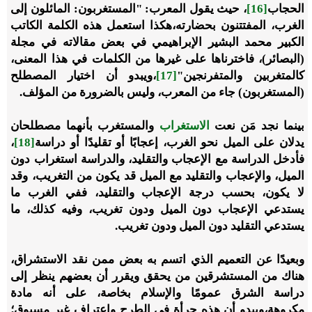
الحجاب
[16]
، حيث يقول المعرب: "المستغربون: المائلون إلى
الغرب، المفتتنون بحضارته،هكذا استعمل هذه الكلمة الكاتب
الكبير محمد البشير الإبراهيمي في بعض مقالاته في مجلة
(البصائر)، فاخترناها على غيرها من الكلمات في هذا المعنى،
كالمتغربين والمتفرنجين"
[17]
،ويبدو أن اختيار المصطلح
(المستغربون) جاء من المعرب، وليس بالضرورة من المؤلف.
بينما نجد مَن نعت
الاستغراب
والمستغرب بأنهما مصطلحان
يدلان على الميل نحو الغرب، إعجابًا أو تقليدًا أو دراسة
[18]
،
فأدخل الدراسة مع الإعجاب والتقليد، والدراسة استغراب دون
الميل، والإعجاب والتقليد مع الميل قد يكون من التغريب، وقد
لا يكون، بحسب درجة الإعجاب والتقليد، ففي الغرب ما
يستدعي الإعجاب دون الميل ودون تغريب، وفيه كذلك، ما
يستدعي التقليد دون الميل ودون تغريب.
وبعيدًا عن التعميم الذي اتسم به بعض ممن نقد الاستشراق،
هناك من المستشرقين من يحقق ويقرر أن بعضهم ينظر إلى
دراسة الشرق عمومًا والإسلام بخاصة، على أنه مادة
مكروهة،ويبدو أن هذه جرأة في الطرح واعتراف غير مسبوق؛