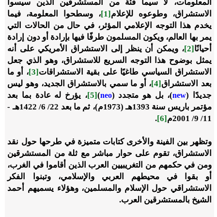
المعلومات، لا سيما فئة من المستشرقين الذين سيسوا
الاستشراق، وطوعوه للإعلام
[1]
، وسطحوا المعلومة، فيما
يخدم هذا التوجه الإعلامي المؤثر، في حال من الحالات التي
يمر بها العالم، ويكون المسلمون طرفًا فيها بإرادة أو دون إرادة
أحيانًا
[2]
، ويمكن أن ينظر إلى الاستشراق الأمريكي على أنه
يمثل بوضوح هذا التوجه السريع للاستشراق، وهو الذي جعل
الاستشراق السياسي طاغيًا على بقية الاستشراقات
[3]
، أو ما
بعد الاستشراق
[4]
، أو ما سمي بالاستشراق الجديد، وهو ليس
جديدًا (
)، بل هو متجدد (
)
[5]
، يؤرخ له عادة بما بعد
neo
new
مؤتمر باريس سنة 1393هـ (1973م)، ثم ما بعد 22/ 6/ 1422هـ -
11/ 9/ 2001م
[6]
.
وتظهر بين الفينة والأخرى كتابات متميزة في طرحها حول نقد
الاستشراق، تقوم على حوار مباشر مع ثلة من المستشرقين
ومن في حكمهم من التغريبيين العرب الذين أقاموا في الغرب،
أو بقوا في محيطهم العربي والإسلامي، وتبنوا الفكر
الاستشراقي حول الإسلام والمسلمين، وهؤلاء يسميهم أحمد
الشيخ بالمستشرقين العرب.