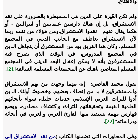
والاقتناع.
ولم تكن الغَيرة على الدين هي المسيطرة بالضرورة على نقد
الاستشراق، بل إن هناك دارسين علمانيين أو ليبراليين - أو
هكذا يقال عنهم - نقدوا الاستشراق،ومن هؤلاء من نقده ربما
لأن الاستشراق تعاطف مع الجانب الديني في المجتمع
المسلم، وكان هذا الفريق يود من المستشرق أن يتجاهل الدين
في المجتمع المدروس، في الوقت الذي يصرح فيه
المستشرقون بأنه لا يمكن إغفال البعد الديني في المجتمع
المسلم المعاصر، ناهيك عن المجتمعات المسلمة السالفة
[21]
.
يقول محمد القاضي: "إنه مهما وجهت من تهم للاستشراق
والمستشرقين لا بد من إنصاف بعضهم، وخصوصًا أولئك الذين
أدوا للتراث العربي الإسلامي خدمات جليلة، سواء بأبحاثهم
العلمية القيمة وتحقيقاتهم للتراث واكتشاف مصادره، ووضع
فهارس مهمة يستفيد منها القارئ العربي والغربي في أبحاثه
ودراساته"
[22]
.
وفي المحاورات التي تضمنها الكتاب (
من نقد الاستشراق إلى