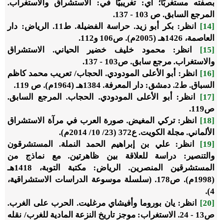
بصفته مستغربًا؛ أي: تغريبيًّا في: الاستشراق والاستغراب.
المرجع السابق. ص 103 - 137.
[14]
انظر: بكر أبو زيد. حراسة الفضيلة. ط11. الرياض: دار
العاصمة، 1426هـ (2005م). ص106 و112.
[15]
انظر: محمود خليف خضير الحياني. الاستشراق
والاستغراب. مرجع سابق. ص103 - 137.
[16]
انظر: أبو الأعلى المودودي. الحجاب/ تعريب محمد كاظم
السباق. ط2. دمشق: دار المعرفة. 1384هـ (1964م). ص 119.
[17]
انظر: أبو الأعلى المودودي. الحجاب. المرجع السابق.
ص119.
[18]
انظر: تركي المغيض. صورة العرب في مرآة الاستشراق
الألماني. مجلة الكويت. ع372 (23/ 10/ 2014م).
[19]
انظر: علي بن إبراهيم الحمد النملة. المستشرقون
والتنصير: دراسة للعلاقة بين ظاهرتين. مع نماذج من
المستشرقين المنصرين. الرياض: مكتبة التوبة، 1418هـ
(1998م). ص178. (سلسلة موسوعة الدراسات الاستشراقية،
4).
[20]
انظر: يان بوروما وأفيشاي مرغليت. الحرب على الغرب.
ص13 - 24. الاستغراب: موجز تاريخ النزعة المادية للغرب/ نقله