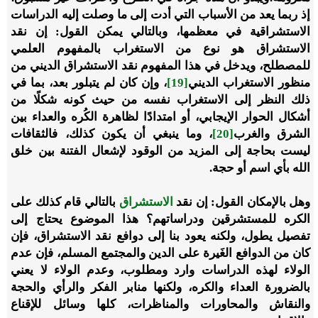
إذ ربما يعد من الأسباب التي أدت إلى ما وصلت إليه الدراسات
الاستشراقية في معظمها، وبالتالي يمكن القول: إن نقد
الاستشراق هو نوع من الاستغراب بالمفهوم العلمي
للمصطلح، ويدخل في هذا المفهوم نقد الاستشراق الديني من
منظور الاستغراب الديني
[19]
، وإن كان لم يتبلور بعد، بما في
ذلك النظر إلى الاستغراب نفسه من حيث كونه شكلًا من
أشكال الحوار الإيجابي، أو امتدادًا لظاهرة الكُره والعداء بين
الشرق والغرب
[20]
، وما ينبغي أن يكون كذلك، فالثقافات
ليست بحاجة إلى المزيد من الوقود لإشعال الفتنة بين خلق
الله بأي اسم أو حجة.
وهل بالإمكان القول: إن نقد
الاستشراق
بالتالي قام كذلك على
الكره للمستشرقين ودراساتهم؟ هذا الموضوع يحتاج إلى
تفصيل يطول، ولكنه يعود بنا إلى دوافع نقد الاستشراق، فإن
كان من الدوافع الغَيرة على الدين والمجتمع المسلم، فإن عدم
الولاء لهذه الدراسات وارد ومطلوب، وعدم الولاء لا يعني
بالضرورة العداء والكره، ولكنها منابر الفكر والرأي والحجة
والنقاش والمحاورات والمناظرات، كلها وسائل للإقناع