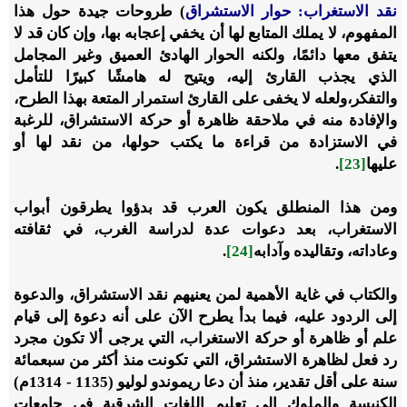
نقد الاستغراب: حوار الاستشراق
) طروحات جيدة حول هذا
المفهوم، لا يملك المتابع لها أن يخفي إعجابه بها، وإن كان قد لا
يتفق معها دائمًا، ولكنه الحوار الهادئ العميق وغير المجامل
الذي يجذب القارئ إليه، ويتيح له هامشًا كبيرًا للتأمل
والتفكر،ولعله لا يخفى على القارئ استمرار المتعة بهذا الطرح،
والإفادة منه في ملاحقة ظاهرة أو حركة الاستشراق، للرغبة
في الاستزادة من قراءة ما يكتب حولها، من نقد لها أو
عليها
[23]
.
ومن هذا المنطلق يكون العرب قد بدؤوا يطرقون أبواب
الاستغراب، بعد دعوات عدة لدراسة الغرب، في ثقافته
وعاداته، وتقاليده وآدابه
[24]
.
والكتاب في غاية الأهمية لمن يعنيهم نقد الاستشراق، والدعوة
إلى الردود عليه، فيما بدأ يطرح الآن على أنه دعوة إلى قيام
علم أو ظاهرة أو حركة الاستغراب، التي يرجى ألا تكون مجرد
رد فعل لظاهرة الاستشراق، التي تكونت منذ أكثر من سبعمائة
سنة على أقل تقدير، منذ أن دعا ريموندو لوليو (1135 - 1314م)
الكنيسة والملوك إلى تعليم اللغات الشرقية في جامعات