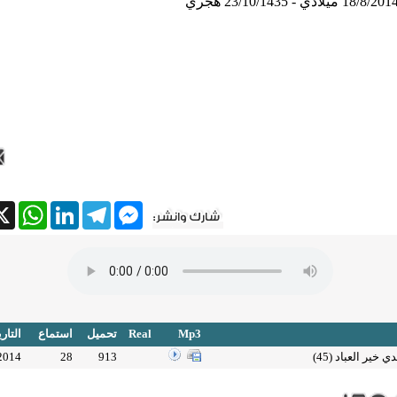
18/8/201 ميلادي - 23/10/1435 هجري
tsApp
X
LinkedIn
Telegram
Messenger
Mp3
Real
تحميل
استماع
التار
 خير العباد (45)
913
28
2014