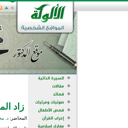
السيرة الذاتية
مقالات
قصائد
صوتيات ومرئيات
زاد المع
قصص الأطفال
إعراب القرآن
المحاضر:
د. مح
معارك إسلامية