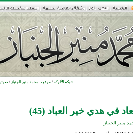
شبكة الألوكة
/
موقع د. محمد منير الجنباز
/
صوتيا
اد في هدي خير العباد (45)
مد منير الجنباز