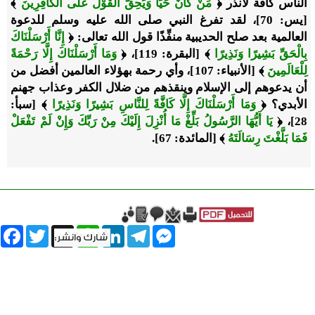
الناس كافة لأنذر ﴿
مَنْ كَانَ حَيًّا وَيَحِقَّ الْقَوْلُ عَلَى الْكَافِرِينَ
﴾
[يس: 70]، لقد تفرغ النبي صلى الله عليه وسلم للدعوة
العالمية بعد صلح الحديبية منفِّذًا قول الله تعالى: ﴿
إِنَّا أَرْسَلْنَاكَ
بِالْحَقِّ بَشِيرًا وَنَذِيرًا
﴾ [البقرة: 119]، ﴿
وَمَا أَرْسَلْنَاكَ إِلَّا رَحْمَةً
لِلْعَالَمِينَ
﴾ [الأنبياء: 107]، وأي رحمة بهؤلاء العالمين أفضل من
أن يدعوهم إلى الإسلام وينقذهم من ضلال الكفر وعذاب جهنم
الأبدي؟ ﴿
وَمَا أَرْسَلْنَاكَ إِلَّا كَافَّةً لِلنَّاسِ بَشِيرًا وَنَذِيرًا
﴾ [سبأ:
28]، ﴿
يَا أَيُّهَا الرَّسُولُ بَلِّغْ مَا أُنْزِلَ إِلَيْكَ مِنْ رَبِّكَ وَإِنْ لَمْ تَفْعَلْ
فَمَا بَلَّغْتَ رِسَالَتَهُ
﴾ [المائدة: 67].
book
Twitter
WhatsApp
X
LinkedIn
Telegram
Messenger