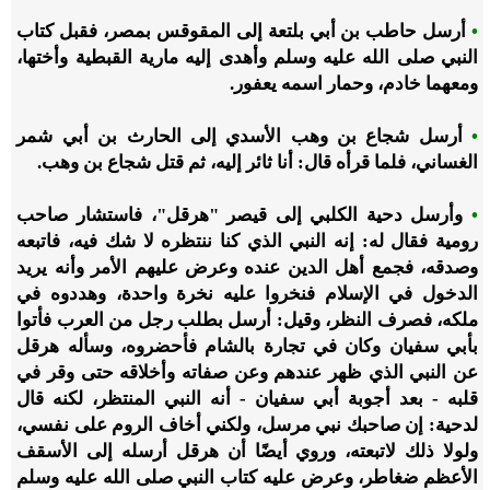
•
أرسل حاطب بن أبي بلتعة إلى المقوقس بمصر، فقبل كتاب
النبي صلى الله عليه وسلم وأهدى إليه مارية القبطية وأختها،
ومعهما خادم، وحمار اسمه يعفور.
•
أرسل شجاع بن وهب الأسدي إلى الحارث بن أبي شمر
الغساني، فلما قرأه قال: أنا ثائر إليه، ثم قتل شجاع بن وهب.
•
وأرسل دحية الكلبي إلى قيصر "هرقل"، فاستشار صاحب
رومية فقال له: إنه النبي الذي كنا ننتظره لا شك فيه، فاتبعه
وصدقه، فجمع أهل الدين عنده وعرض عليهم الأمر وأنه يريد
الدخول في الإسلام فنخروا عليه نخرة واحدة، وهددوه في
ملكه، فصرف النظر، وقيل: أرسل بطلب رجل من العرب فأتوا
بأبي سفيان وكان في تجارة بالشام فأحضروه، وسأله هرقل
عن النبي الذي ظهر عندهم وعن صفاته وأخلاقه حتى وقر في
قلبه - بعد أجوبة أبي سفيان - أنه النبي المنتظر، لكنه قال
لدحية: إن صاحبك نبي مرسل، ولكني أخاف الروم على نفسي،
ولولا ذلك لاتبعته، وروي أيضًا أن هرقل أرسله إلى الأسقف
الأعظم ضغاطر، وعرض عليه كتاب النبي صلى الله عليه وسلم