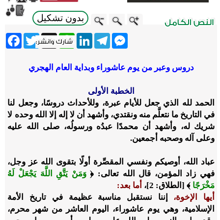
بدون تشكيل
ebook
Twitter
WhatsApp
X
LinkedIn
Telegram
Messenger
دروس وعبر من يوم عاشوراء وبداية العام الهجري
الخطبة الأولى
الحمد لله الذي جعل للأيام عبرة، وللأحداث دروسًا، وجعل لنا
في التاريخ ما نتعلَّم منه ونقتدي، وأشهد أن لا إله إلا الله وحده لا
شريك له، وأشهد أن محمدًا عبدُه ورسولُه، صلى الله عليه
وعلى آله وصحبه أجمعين.
عباد الله، أوصيكم ونفسي المقصِّرة أولًا بتقوى الله عز وجل،
فهي زاد المؤمن، قال الله تعالى: ﴿
وَمَنْ يَتَّقِ اللَّهَ يَجْعَلْ لَهُ
مَخْرَجًا
﴾ [الطلاق: 2]،
أما بعد:
أيها الإخوة،
إننا نستقبل مناسبة عظيمة في تاريخ الأمة
الإسلامية، وهي يوم عاشوراء، اليوم العاشر من شهر محرم،