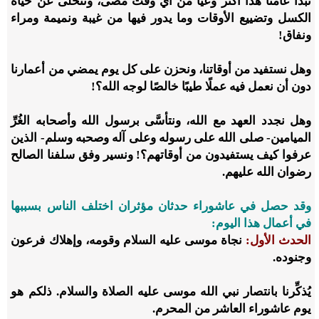
نبدأ عامنا هذا أكثر وعيًا من أي وقت مضى، ونتخلى عن حياة
الكسل وتضييع الأوقات وما يدور فيها من غيبة ونميمة ومراء
ونفاق!
وهل نستفيد من أوقاتنا، ونحزن على كل يوم يمضي من أعمارنا
دون أن نعمل فيه عملًا طيبًا خالصًا لوجه الله؟!
وهل نجدد العهد مع الله، ونتأسَّى برسول الله وأصحابه الغُرِّ
الميامين- صلى الله على رسوله وعلى آله وصحبه وسلم- الذين
عرفوا كيف يستفيدون من أوقاتهم؟! ونسير وفق سلفنا الصالح
رضوان الله عليهم.
وقد حصل في عاشوراء حدثان مؤثران اختلف الناس بسببها
في أعمال هذا اليوم:
الحدث الأول:
نجاة موسى عليه السلام وقومه، وإهلاك فرعون
وجنوده.
يُذكِّرنا بانتصار نبي الله موسى عليه الصلاة والسلام. ذلكم هو
يوم عاشوراء العاشر من المحرم.