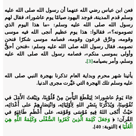
فعن ابن عباس رضي الله عنهما أن رسول الله صلى الله عليه
وسلم قدم المدينة، فوجد اليهود صيامًا يوم عاشوراء، فقال لهم
رسول الله صلى الله عليه وسلم: «ما هذا اليوم الذي
تصومونه؟»، فقالوا: هذا يوم عظيم أنجى الله فيه موسى
وقومه، وغرَّق فرعون وقومه، فصامه موسى شكرًا فنحن
نصومه. فقال رسول الله صلى الله عليه وسلم: «فنحن أحقُّ
وأولى بموسى منكم»، فصامه رسول الله صلى الله عليه
وسلم، وأمر بصيامه
[3]
.
يأتينا شهر محرم وبداية العام تذكرنا بهجرة النبي صلى الله
عليه وسلم تلك الهجرة التي غيَّرت مجرى الدنيا.
جَاءَ يَومُ عاشوراء؛ لِيَقْطَعَ اليَأْسَ مِنْ قُلُوْبِنَا، ويَبْعَثَ الأَمَلَ في
نُفُوْسِنَا، وَيُذَكِّرَنَا بِنَصْرِ اللهِ لِأَوْلِيَائِه، وَانْتِصَارِهِمْ على أَعْدَائِه،
حَيْثُ أَنْجَى اللهُ فِيهِ مُوْسَى وَقَوْمَه، على أَعْظَمِ طَاغِيَةٍ في
القُرآن!
﴿
وَجَعَلَ كَلِمَةَ الَّذِينَ كَفَرُوا السُّفْلَى وَكَلِمَةُ اللَّهِ هِيَ
الْعُلْيَا
﴾ [التوبة: 40].