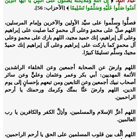
عباد الله،
﴿
إِنَّ اللَّهَ وَمَلَائِكَتَهُ يُصَلُّونَ عَلَى النَّبِيِّ يَا أَيُّهَا الَّذِينَ
آمَنُوا صَلُّوا عَلَيْهِ وَسَلِّمُوا تَسْلِيمًا
﴾ [الأحزاب: 56].
فصلُّوا وسلِّموا على سيِّد الأولين والآخرين وإمام المرسلين،
اللهم صلِّ على محمدٍ وعلى آل محمدٍ كما صليت على إبراهيم
وعلى آل إبراهيم، إنك حميد مجيد، اللهم بارك على محمدٍ وعلى
آل محمدٍ كما باركت على إبراهيم وعلى آل إبراهيم إنك حميدٌ
مجيدٌ، وسلِّم تسليمًا كبيرًا.
اللهم وارضَ عن الصحابة أجمعين وعن الخلفاء الراشدين
الأئمة المهديين: أبي بكر وعمر وعثمان وعليٍّ وعن سائر
أصحاب نبيك أجمعين وعن التابعين ومن تبعهم بإحسانٍ إلى يوم
الدين، اللهم وارضَ عنَّا بمنِّك وكرمك ورحمتك يا أرحم
الراحمين.
اللهم أعزَّ الإسلام والمسلمين، وأذِلَّ الكفر والكافرين يا رب
العالمين.
اللهم ألِّف بين قلوب المسلمين على الحق يا أرحم الراحمين،