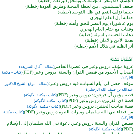
الجشع، داء ينخر المجتمعات ويمحق البركات (خطبة)
ضعف المسلمين... بين لحظة المحنة وطريق العودة (خطبة)
حينما تؤلف النعم في ظل التوحيد (خطبة)
خطبة أول العام الهجري
يوم عاشوراء يوم النصر للحق وأهله (خطبة)
وقفات مع ختام العام الهجري
ذهاب الحسنة بالسيئة (خطبة)
نعمة الأمن والأمان (خطبة)
أثر الظلم في هلاك الأمم (خطبة)
غزوة مؤتة.. دروس وعبر في عصرنا الحاضر
(مقالة - آفاق الشريعة)
أصحاب الأخدود من قصص القرآن والسنة: دروس وعبر (PDF)
(كتاب - مكتبة
الألوكة)
موقف حصل لي أيام الشباب: فيه دروس وعبر!
(مقالة - موقع الشيخ الدكتور
عبدالله بن ضيف الله الرحيلي)
قصة مؤمن آل فرعون: دروس وعبر (PDF)
(كتاب - مكتبة الألوكة)
قصة ذي القرنين: دروس وعبر (PDF)
(كتاب - مكتبة الألوكة)
قصة صاحب الجنتين: دروس وعبر (PDF)
(كتاب - مكتبة الألوكة)
من قضاء نبي الله سليمان وميراث النبوة دروس وعبر (PDF)
(كتاب - مكتبة
الألوكة)
قصص القرآن والسنة دروس وعبر: دعوة نبي الله سليمان إلى الإسلام
(PDF)
(كتاب - مكتبة الألوكة)