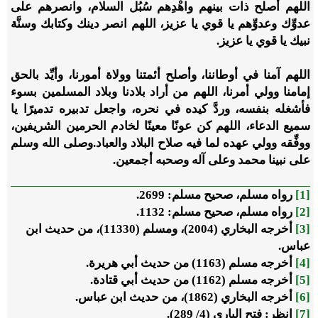
اللهم أصلح ذات بينهم واهْدِهم سُبُل السلام، وانصرهم على
عدوِّك وعدوِّهم يا قوي يا عزيز، اللهم انصر دينك وكتابك وسنَّة
نبيك يا قوي يا عزيز.
اللهم آمنا في أوطاننا، وأصلح أئمتنا وولاة أمورنا، وأيِّد بالحق
إمامنا وولي أمرنا، اللهم من أراد بلادنا وبلاد المسلمين بسوء
فأشغله بنفسه، وردَّ كيده في نحره، واجعل تدبيره تدميرًا يا
سميع الدعاء، اللهم كن عونًا معينًا لخادم الحرمين الشريفين،
ووفِّقه وولي عهده لما فيه صلاح البلاد والعباد.
وصلى الله وسلم
على نبينا محمد وعلى آله وصحبه أجمعين.
[1]
رواه مسلم، صحيح مسلم: 2699.
[2]
رواه مسلم، صحيح مسلم: 1132.
[3]
أخرجه البخاري (2004)، ومسلم (11330)، من حديث ابن
عباس.
[4]
أخرجه مسلم (1163) من حديث أبي هريرة.
[5]
أخرجه مسلم (1162) من حديث أبي قتادة.
[6]
أخرجه البخاري (1862)، من حديث ابن عباس.
[7]
انظر: فتح الباري (4/ 289).