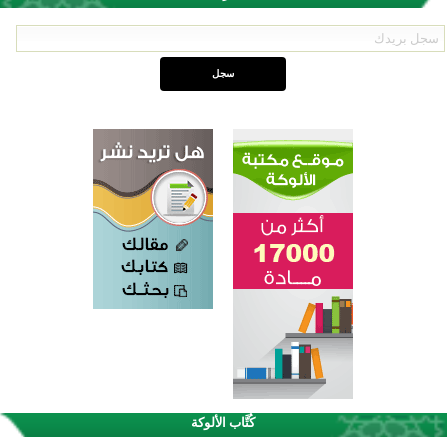
اختتام الدورة التاسعة لمسابقة حفظ وتلاوة القرآن الكريم في أزناكاييف
تيسليتش تختتم برنامجا تعليميا لتعزيز القيم وبناء الشخصية للشباب المسلمين
كُتَّاب الألوكة
اختتام منافسات قرآنية متميزة في بنغلاديش بمشاركة 3000 متسابق