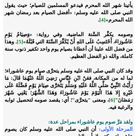
يأتينا شهر الله المحرم فيدعو المسلمين للصيام؛ حيث يقول
النبي صلى الله عليه وسلم: «أفضل الصيام بعد رمضان شهر
الله المحرم»
[4]
.
وصومه يكفِّر السَّنة الماضية، وفي رواية: «وَصِيَامُ يَوْمِ
عَاشُورَاءَ، أَحْتَسِبُ عَلَى اللهِ أَنْ يُكَفِّرَ السَّنَةَ التي قَبْلَهُ»
[5]
. وهذا
من فضل الله علينا أن أعطانا بصيام يوم واحد تكفير ذنوب سنة
كاملة، والله ذو الفضل العظيم.
وقد كان النبي صلى الله عليه وسلم يتحرَّى صيام يوم عاشوراء؛
لما له من المكانة، فعَنْ ابْنِ عَبَّاسٍ رَضِيَ اللَّهُ عَنْهُمَا قَالَ: مَا
رَأَيْتُ النَّبِيَّ صَلَّى اللَّهُ عَلَيْهِ وَسَلَّمَ يَتَحَرَّى صِيَامَ يَوْمٍ فَضَّلَهُ عَلَى
غَيْرِهِ إِلا هَذَا الْيَوْمَ يَوْمَ عَاشُورَاءَ وَهَذَا الشَّهْرَ؛ يَعْنِي شَهْرَ
رَمَضَانَ"
[6]
، ومعنى "يتحرَّى"؛ أي: يقصد صومه لتحصيل ثوابه
والرغبة فيه.
ولقد مَرَّ صوم يوم عاشوراء بمراحل عدة:
المرحلة الأولى:
أن النبي صلى الله عليه وسلم كان يصوم