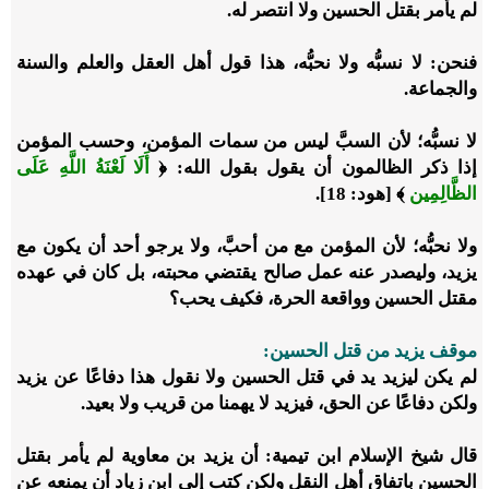
لم يأمر بقتل الحسين ولا انتصر له.
فنحن: لا نسبُّه ولا نحبُّه، هذا قول أهل العقل والعلم والسنة
والجماعة.
لا نسبُّه؛ لأن السبَّ ليس من سمات المؤمن، وحسب المؤمن
إذا ذكر الظالمون أن يقول بقول الله:
﴿
أَلَا لَعْنَةُ اللَّهِ عَلَى
الظَّالِمِين
﴾ [هود: 18].
ولا نحبُّه؛ لأن المؤمن مع من أحبَّ، ولا يرجو أحد أن يكون مع
يزيد، وليصدر عنه عمل صالح يقتضي محبته، بل كان في عهده
مقتل الحسين وواقعة الحرة، فكيف يحب؟
موقف يزيد من قتل الحسين
:
لم يكن ليزيد يد في قتل الحسين ولا نقول هذا دفاعًا عن يزيد
ولكن دفاعًا عن الحق، فيزيد لا يهمنا من قريب ولا بعيد.
قال شيخ الإسلام ابن تيمية:
أن يزيد بن معاوية لم يأمر بقتل
الحسين باتفاق أهل النقل ولكن كتب إلى ابن زياد أن يمنعه عن