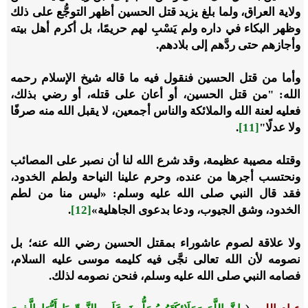
ولاية العراق، ولما بلغ يزيد قتل الحسين أظهر التوجُّع على ذلك
وظهر البكاء في داره ولم يَسْبِ لهم حريمًا، بل أكرم أهل بيته
وأجازهم حتى ردَّهم إلى بلادهم.
وأما من قتل الحسين فنقول فيه ما قاله شيخ الإسلام رحمه
الله: "من قتل الحسين، أو أعان على قتله، أو رضي بذلك،
فعليه لعنة الله والملائكة والناس أجمعين، لا يقبل الله منه صرفًا
ولا عدلًا"
[11]
.
وقتله مصيبة عظيمة، وقد شرع الله لنا أن نصبر على المصائب
ونحتسب أجرها من عنده، وحرم علينا النياحة ولطم الخدود،
فقد قال النبي صلى الله عليه وسلم: «ليس منا من لطم
الخدود، وشق الجيوب، ودعا بدعوى الجاهلية»
[12]
.
ولا علاقة لصوم عاشوراء بمقتل الحسين رضي الله عنه؛ بل
نصومه لأن الله تعالى نجَّى فيه كليمه موسى عليه السلام،
فصامه النبي صلى الله عليه وسلم، فنحن نصومه لذلك.