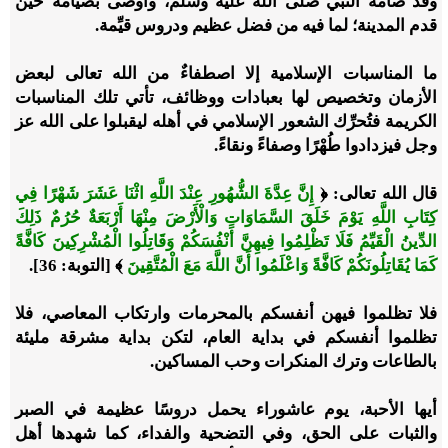
وقد صامه النبي صلى الله عليه وسلم، وأوصى بصيامه حين
قدم المدينة؛ لما فيه من فضل عظيم ودروس قيِّمة.
ما المناسبات الإسلامية إلا اصطفاءٌ من الله تعالى لبعض
الأزمان وتخصيص لها بعبادات ووظائف، تأتي تلك المناسبات
الكريمة فتُحرِّك الشعور الإسلامي في أهله ليقبلوا على الله عز
وجل فيزدادوا طُهْرًا وصفاءً ونقاءً.
قال الله تعالى: ﴿
إِنَّ عِدَّةَ الشُّهُورِ عِنْدَ اللَّهِ اثْنَا عَشَرَ شَهْرًا فِي
كِتَابِ اللَّهِ يَوْمَ خَلَقَ السَّمَاوَاتِ وَالْأَرْضَ مِنْهَا أَرْبَعَةٌ حُرُمٌ ذَلِكَ
الدِّينُ الْقَيِّمُ فَلَا تَظْلِمُوا فِيهِنَّ أَنْفُسَكُمْ وَقَاتِلُوا الْمُشْرِكِينَ كَافَّةً
كَمَا يُقَاتِلُونَكُمْ كَافَّةً وَاعْلَمُوا أَنَّ اللَّهَ مَعَ الْمُتَّقِينَ
﴾ [التوبة: 36].
فلا تظلموا فيهن أنفسكم بالمحرمات وارتكاب المعاصي، فلا
تظلموا أنفسكم في بداية العام، لتكن بداية مشرقة مليئة
بالطاعات وترك المنكرات وحب المساكين.
أيها الأحبة، يوم عاشوراء يحمل دروسًا عظيمة في الصبر
والثبات على الحق، وفي التضحية والفداء، كما شهدها أهل