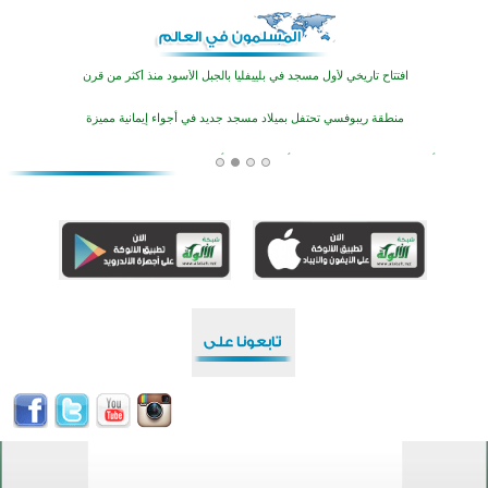
أكثر من 400 طالب يشاركون في مسابقة المعلومات الإسلامية بأستراليا
افتتاح تاريخي لأول مسجد في بلييفليا بالجبل الأسود منذ أكثر من قرن
منطقة ريبوفسي تحتفل بميلاد مسجد جديد في أجواء إيمانية مميزة
أكبر مشروع إسلامي في ريف أستراليا يفتتح أبوابه بعد سنوات من العمل والعطاء
القرآن والتربية في صدارة البرامج الصيفية للمسلمين في بينزا وساراتوف وموردوفيا هذا العام
اختتام الدورة التاسعة لمسابقة حفظ وتلاوة القرآن الكريم في أزناكاييف
تيسليتش تختتم برنامجا تعليميا لتعزيز القيم وبناء الشخصية للشباب المسلمين
اختتام منافسات قرآنية متميزة في بنغلاديش بمشاركة 3000 متسابق
أكثر من 400 طالب يشاركون في مسابقة المعلومات الإسلامية بأستراليا