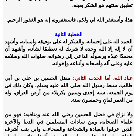
تطبيق سنتهم هو الشكر بعينه.
هذا، وأستغفر الله لي ولكم، فاستغفروه، إنه هو الغفور الرحيم.
الخطبة الثانية
الحمد لله على إحسانه، والشكر له على توفيقه وامتنانه، وأشهد
أن لا إله إلا الله وحده لا شريك له تعظيمًا لشأنه، وأشهد أن
محمدًا عبدُه ورسولُه الداعي إلى رضوانه، صلوات الله وسلامه
عليه وعلى آله وأصحابه وأتباعه وإخوانه.
عباد الله، أما
الحدث الثاني:
مقتل الحسين بن علي بن أبي
طالب، سبط رسول الله صلى الله عليه وسلم، وكان ذلك في
يوم الجمعة، سنة إحدى وستين بكربلاء من أرض العراق، وله
من العمر ثمانٍ وخمسون سنة.
ولا نزاع في فضل الحسين رضي الله عنه ومناقبه؛ فهو من
علماء الصحابة، ومن سادات المسلمين في الدنيا والآخرة
الذين عرفوا بالعبادة والشجاعة والسخاء...، وابن بنت أشرف