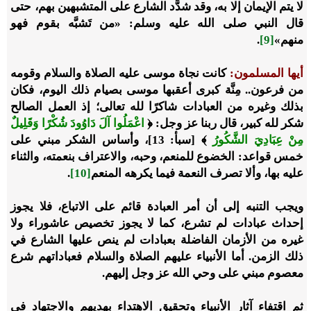
لا يتم الإيمان إلا به، وقد شدَّد الشارع على المتشبهين بهم، حتى
قال النبي صلى الله عليه وسلم: «من تَشبَّه بقوم فهو
منهم»
[9]
.
أيها المسلمون:
كانت نجاة موسى عليه الصلاة والسلام وقومه
من فرعون.. مِنَّة كبرى أعقبها موسى بصيام ذلك اليوم، فكان
بذلك وغيره من العبادات شاكرًا لله تعالى؛ إذ العمل الصالح
شكر لله كبير، قال ربنا عز وجل:
﴿
اعْمَلُوا آلَ دَاوُودَ شُكْرًا وَقَلِيلٌ
مِنْ عِبَادِيَ الشَّكُورُ
﴾ [سبأ: 13]،
وأساس الشكر مبني على
خمس قواعد: الخضوع للمنعم، وحبه، والاعتراف بنعمته، والثناء
عليه بها، وألا تصرف النعمة فيما يكرهه المنعم
[10]
.
ويجب التنبه إلى أن أمر العبادة قائم على الاتباع، فلا يجوز
إحداث عبادات لم تشرع، كما لا يجوز تخصيص عاشوراء ولا
غيره من الأزمان الفاضلة بعبادات لم ينص عليها الشارع في
ذلك الزمن. أما الأنبياء عليهم الصلاة والسلام فعباداتهم شرع
معصوم مبني على وحي الله عز وجل إليهم.
ثم اقتفاء آثار الأنبياء وتحقيق الاهتداء بهديهم والاجتهاد في