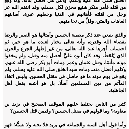
الخلق صلى الله عليه وسلم، والتي هي أفضل بناته، وما وقع
من قتله فأمر منكر شنيع محزن لكل مسلم، وقد انتقم الله عز
وجل من قتلته فأهانهم في الدنيا وجعلهم عبرة، أصابتهم
العاهات والفتن، وقلَّ من نجا منهم.
والذي ينبغي عند ذكر مصيبة الحسين وأمثالها هو الصبر والرضا
بقضاء الله وقدره، وأنه تعالى يختار لعبده ما هو خير، ثم
احتساب أجرها عند الله تعالى، من غير إظهار الجزع والحزن
الذي يُلحَظُ، وقد كان أبوه عليٌّ أفضل منه وقتل، ولم يتخذوا
موته مأتمًا، وقتل عثمان وعمر ومات أبو بكر رضي الله عنهم،
وكلهم أفضل منه.. ومات سيد الخلق صلى الله عليه وسلم، ولم
يقع في يوم موته ما هو حاصل في مقتل الحسين. وليس اتخاذ
المآتم من دين المسلمين أصلًا، بل هو أشبه بفعل أهل
الجاهلية.
كثير من الناس يختلط عليهم الموقف الصحيح في يزيد بن
معاوية؟ وما قولهم في مقتل الحسين؟ وفيمن قتل الحسين؟
وأما قول أهل السنة والجماعة في يزيد فلا نحبه ولا نسبُّه؛ فهو