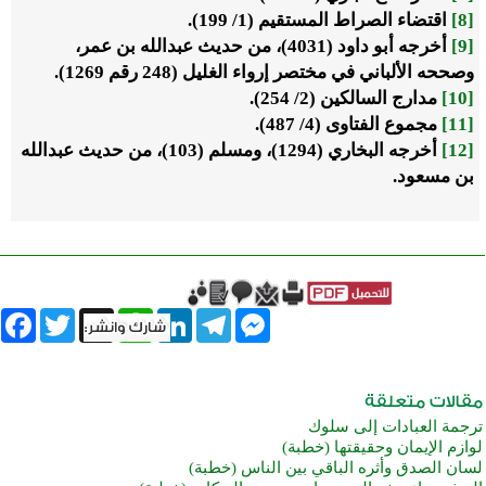
[8]
اقتضاء الصراط المستقيم (1/ 199).
[9]
أخرجه أبو داود (4031)، من حديث عبدالله بن عمر،
وصححه الألباني في مختصر إرواء الغليل (248 رقم 1269).
[10]
مدارج السالكين (2/ 254).
[11]
مجموع الفتاوى (4/ 487).
[12]
أخرجه البخاري (1294)، ومسلم (103)، من حديث عبدالله
بن مسعود.
book
Twitter
WhatsApp
X
LinkedIn
Telegram
Messenger
ترجمة العبادات إلى سلوك
لوازم الإيمان وحقيقتها (خطبة)
لسان الصدق وأثره الباقي بين الناس (خطبة)