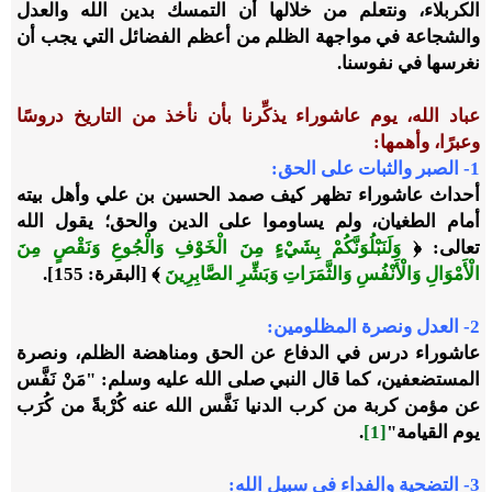
الكربلاء، ونتعلم من خلالها أن التمسك بدين الله والعدل
والشجاعة في مواجهة الظلم من أعظم الفضائل التي يجب أن
نغرسها في نفوسنا.
عباد الله، يوم عاشوراء يذكِّرنا بأن نأخذ من التاريخ دروسًا
وعبرًا، وأهمها:
1- الصبر والثبات
على الحق:
أحداث عاشوراء تظهر كيف صمد الحسين بن علي وأهل بيته
أمام الطغيان، ولم يساوموا على الدين والحق؛ يقول الله
تعالى: ﴿
وَلَنَبْلُوَنَّكُمْ بِشَيْءٍ مِنَ الْخَوْفِ وَالْجُوعِ وَنَقْصٍ مِنَ
الْأَمْوَالِ وَالْأَنْفُسِ وَالثَّمَرَاتِ وَبَشِّرِ الصَّابِرِينَ
﴾ [البقرة: 155].
2- العدل ونصرة المظلومين:
عاشوراء درس في الدفاع عن الحق ومناهضة الظلم، ونصرة
المستضعفين، كما قال النبي صلى الله عليه وسلم: "مَنْ نَفَّس
عن مؤمن كربة من كرب الدنيا نَفَّس الله عنه كُرْبةً من كُرَب
يوم القيامة"
[1]
.
3- التضحية والفداء في سبيل الله: