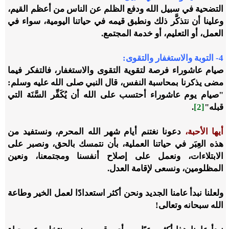
التضحية في سبيل الله ودفع الظلم عن الناس من أعظم القيم،
وعلينا أن نتذكَّر ذلك ونطبق قيمه في حياتنا اليومية، سواء في
العمل، أو التعليم، أو خدمة المجتمع.
4- التوبة والاستغفار والتقوى:
صيام عاشوراء فرصة لتقوية التقوى والاستغفار، فالتفكر فيما
مضى يذكرنا بمحاسبة النفس، قال النبي صلى الله عليه وسلم:
"صيام يوم عاشوراء أحتسب على الله أن يُكَفِّر السَّنَة التي
قبله"
[2]
.
أيها الأحبة،
دعونا نغتنم أيام شهر الله المحرم، ونستفيد من
هذه العِبَر في حياتنا العملية، بأن نتمسك بالحق، ونصبر على
الابتلاءات، ونعمل على إصلاح أنفسنا ومجتمعنا، ونعين
المظلومين، ونسعى لإقامة العدل.
ولعلنا نبدأ عامنا الجديد ونحن أكثر استعدادًا لعمل الخير وطاعة
الله سبحانه وتعالى!