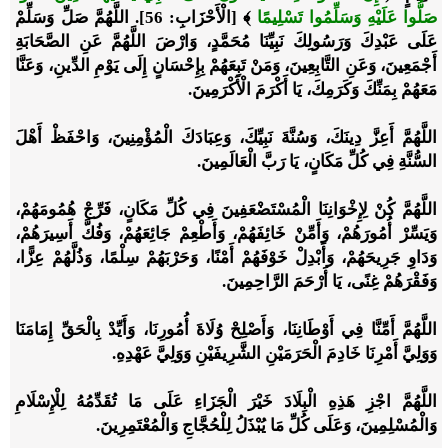
صَلُّوا عَلَيْهِ وَسَلِّمُوا تَسْلِيمًا
﴾
[الْأَحْزَابِ: 56]
. اللَّهُمَّ صَلِّ وَسَلِّمْ
عَلَى عَبْدِكَ وَرَسُولِكَ نَبِيِّنَا مُحَمَّدٍ، وَارْضَ اللَّهُمَّ عَنِ الصَّحَابَةِ
أَجْمَعِينَ، وَعَنِ التَّابِعِينَ، وَمَنْ تَبِعَهُمْ بِإِحْسَانٍ إِلَى يَوْمِ الدِّينِ، وَعَنَّا
مَعَهُمْ بِمَنِّكَ وَكَرَمِكَ، يَا أَكْرَمَ الْأَكْرَمِينَ.
اللَّهُمَّ أَعِزَّ دِينَكَ، وَسُنَّةَ نَبِيِّكَ، وَعِبَادَكَ الْمُؤْمِنِينَ، وَاحْفَظْ أَهْلَ
السُّنَّةِ فِي كُلِّ مَكَانٍ، يَا رَبَّ الْعَالَمِينَ.
اللَّهُمَّ كُنْ لِإِخْوَانِنَا الْمُسْتَضْعَفِينَ فِي كُلِّ مَكَانٍ، فَرِّجْ هُمُومَهُمْ،
وَيَسِّرْ أُمُورَهُمْ، وَأَمِّنْ خَائِفَهُمْ، وَأَطْعِمْ جَائِعَهُمْ، وَفُكَّ أَسِيرَهُمْ،
وَدَاوِ جَرِيحَهُمْ، وَأَبْدِلْ خَوْفَهُمْ أَمْنًا، وَحَرْبَهُمْ سِلْمًا، وَذُلَّهُمْ عِزًّا،
وَفَقْرَهُمْ غِنًى، يَا أَرْحَمَ الرَّاحِمِينَ.
اللَّهُمَّ أَمِّنَّا فِي أَوْطَانِنَا، وَأَصْلِحْ وُلَاةَ أُمُورِنَا، وَأَيِّدْ بِالْحَقِّ إِمَامَنَا
وَوَلِيَّ أَمْرِنَا خَادِمَ الْحَرَمَيْنِ الشَّرِيفَيْنِ وَوَلِيَّ عَهْدِهِ.
اللَّهُمَّ اجْزِ هَذِهِ الْبِلَادَ خَيْرَ الْجَزَاءِ عَلَى مَا تُقَدِّمُهُ لِلْإِسْلَامِ
وَالْمُسْلِمِينَ، وَعَلَى كُلِّ مَا يُبْذَلُ لِلْحُجَّاجِ وَالْمُعْتَمِرِينَ.