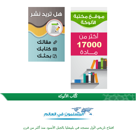
اختتام الدورة التاسعة لمسابقة حفظ وتلاوة القرآن الكريم في أزناكاييف
تيسليتش تختتم برنامجا تعليميا لتعزيز القيم وبناء الشخصية للشباب المسلمين
كُتَّاب الألوكة
اختتام منافسات قرآنية متميزة في بنغلاديش بمشاركة 3000 متسابق
أكثر من 400 طالب يشاركون في مسابقة المعلومات الإسلامية بأستراليا
افتتاح تاريخي لأول مسجد في بلييفليا بالجبل الأسود منذ أكثر من قرن