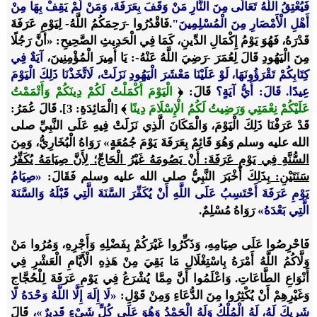
فَيُعْتِقُ اللَّهُ تَعَالَى مِنَ النَّارِ مَنْ وَقَفَ بِعَرَفَةَ، وَمَنْ لَمْ يَقِفْ بِهَا مِنْ
أَهْلِ الْأَمْصَارِ مِنَ الْمُسْلِمِينَ"
.فَاقْدُرُوا -رَحِمَكُمُ اللَّهُ- لِيَوْمِ عَرَفَةَ
قَدْرَهُ، فَهُوَ يَوْمُ إِكْمَالِ الدِّينِ، كَمَا فِي الْحَدِيثِ الصَّحِيحِ: «أَنَّ رَجُلًا
مِنَ الْيَهُودِ قَالَ لِعُمَرَ -رَضِيَ اللَّهُ عَنْهُ-: يَا أَمِيرَ الْمُؤْمِنِينَ،
آيَةٌ فِي
كِتَابِكُمْ تَقْرَؤُونَهَا، لَوْ عَلَيْنَا مَعْشَرَ الْيَهُودِ نَزَلَتْ، لَاتَّخَذْنَا ذَلِكَ الْيَوْمَ
عِيدًا. قَالَ: أَيُّ آيَةٍ؟
قَالَ: ﴿
الْيَوْمَ أَكْمَلْتُ لَكُمْ دِينَكُمْ وَأَتْمَمْتُ
عَلَيْكُمْ نِعْمَتِي وَرَضِيتُ لَكُمُ الْإِسْلَامَ دِينًا
﴾
[الْمَائِدَةِ: 3].
قَالَ عُمَرُ:
قَدْ عَرَفْنَا ذَلِكَ الْيَوْمَ، وَالْمَكَانَ الَّذِي نَزَلَتْ فِيهِ عَلَى النَّبِيِّ
صلى
الله عليه وسلم
وَهُوَ قَائِمٌ بِعَرَفَةَ يَوْمَ جُمُعَةٍ»
رَوَاهُ الْبُخَارِيُّ،
وَمِنَ
السُّنَّةِ فِي يَوْمِ عَرَفَةَ: أَنْ يَصُومَهُ غَيْرُ الْحَاجِّ؛ لِأَنَّ صِيَامَهُ يُكَفِّرُ
سَنَتَيْنِ:
بِذَلِكَ أَخْبَرَ النَّبِيُّ صلى الله عليه وسلم فَقَالَ:
«صِيَامُ
يَوْمِ عَرَفَةَ أَحْتَسِبُ عَلَى اللَّهِ أَنْ يُكَفِّرَ السَّنَةَ الَّتِي قَبْلَهُ وَالسَّنَةَ
الَّتِي بَعْدَهُ»
رَوَاهُ مُسْلِمٌ
.
فَاحْرِصُوا عَلَى صِيَامِهِ، وَذَكِّرُوا غَيْرَكُمْ بِفَضْلِهِ وَأَجْرِهِ، وَمُرُوا مَنْ
وَلَّاكُمُ اللَّهُ أَمْرَهُ بِاسْتِغْلَالِ مَا بَقِيَ مِنْ هَذِهِ الْأَيَّامِ الْعَشْرِ فِي
أَنْوَاعِ الطَّاعَاتِ. وَاعْلَمُوا أَنَّ مِمَّا يُشْرَعُ فِي يَوْمِ عَرَفَةَ لِلْحُجَّاجِ
وَغَيْرِهِمْ
أَنْ يُكْثِرُوا مِنَ الدُّعَاءِ وَمِنْ قَوْلِ:
«لَا إِلَهَ إِلَّا اللَّهُ وَحْدَهُ لَا
شَرِيكَ لَهُ، لَهُ الْمُلْكُ وَلَهُ الْحَمْدُ وَهُوَ عَلَى كُلِّ
شَيْءٍ قَدِيرٌ»،
قَالَ