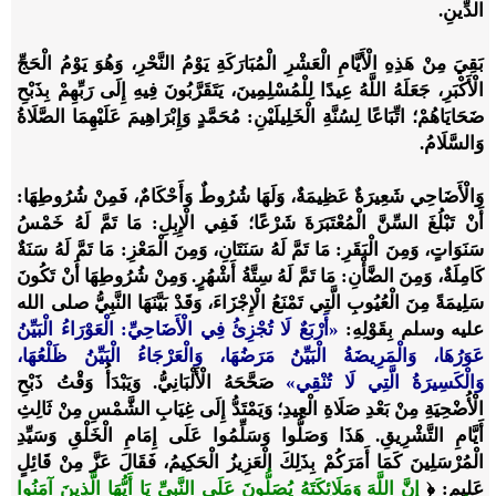
الدِّينِ.
بَقِيَ مِنْ هَذِهِ الْأَيَّامِ الْعَشْرِ الْمُبَارَكَةِ يَوْمُ النَّحْرِ، وَهُوَ يَوْمُ الْحَجِّ
الْأَكْبَرِ، جَعَلَهُ اللَّهُ عِيدًا لِلْمُسْلِمِينَ، يَتَقَرَّبُونَ فِيهِ إِلَى رَبِّهِمْ بِذَبْحِ
ضَحَايَاهُمْ؛ اتِّبَاعًا لِسُنَّةِ الْخَلِيلَيْنِ: مُحَمَّدٍ وَإِبْرَاهِيمَ عَلَيْهِمَا الصَّلَاةُ
وَالسَّلَامُ.
وَالْأَضَاحِي شَعِيرَةٌ عَظِيمَةٌ، وَلَهَا شُرُوطٌ وَأَحْكَامٌ، فَمِنْ شُرُوطِهَا:
أَنْ تَبْلُغَ السِّنَّ الْمُعْتَبَرَةَ شَرْعًا؛ فَفِي الْإِبِلِ: مَا تَمَّ لَهُ خَمْسُ
سَنَوَاتٍ، وَمِنَ الْبَقَرِ: مَا تَمَّ لَهُ سَنَتَانِ، وَمِنَ الْمَعْزِ: مَا تَمَّ لَهُ سَنَةٌ
كَامِلَةٌ، وَمِنَ الضَّأْنِ: مَا تَمَّ لَهُ سِتَّةُ أَشْهُرٍ. وَمِنْ شُرُوطِهَا أَنْ تَكُونَ
سَلِيمَةً مِنَ الْعُيُوبِ الَّتِي تَمْنَعُ الْإِجْزَاءَ، وَقَدْ بَيَّنَهَا النَّبِيُّ
صلى الله
عليه وسلم
بِقَوْلِهِ:
«أَرْبَعٌ لَا تُجْزِئُ فِي الْأَضَاحِيِّ: الْعَوْرَاءُ الْبَيِّنُ
عَوَرُهَا، وَالْمَرِيضَةُ الْبَيِّنُ مَرَضُهَا، وَالْعَرْجَاءُ الْبَيِّنُ ظَلْعُهَا،
وَالْكَسِيرَةُ الَّتِي لَا تُنْقِي»
صَحَّحَهُ الْأَلْبَانِيُّ.
وَيَبْدَأُ وَقْتُ ذَبْحِ
الْأُضْحِيَةِ مِنْ بَعْدِ صَلَاةِ الْعِيدِ؛ وَيَمْتَدُّ إِلَى غِيَابِ الشَّمْسِ مِنْ ثَالِثِ
أَيَّامِ التَّشْرِيقِ. هَذَا وَصَلُّوا وَسَلِّمُوا عَلَى إِمَامِ الْخَلْقِ وَسَيِّدِ
الْمُرْسَلِينَ كَمَا أَمَرَكُمْ بِذَلِكَ الْعَزِيزُ الْحَكِيمُ، فَقَالَ عَزَّ مِنْ قَائِلٍ
عَلِيمٍ: ﴿
إِنَّ اللَّهَ وَمَلَائِكَتَهُ يُصَلُّونَ عَلَى النَّبِيِّ يَا أَيُّهَا الَّذِينَ آمَنُوا