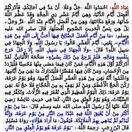
عِبَادَ اللَّهِ:
احْمَدُوا اللَّهَ -جَلَّ وَعَلَا- أَنْ مَدَّ فِي آجَالِكُمْ، فَأَدْرَكْتُمْ
أَفْضَلَ أَيَّامِ الدُّنْيَا، وَهِيَ أَيَّامُ عَشْرِ ذِي الْحِجَّةِ وَقَدْ عَظَّمَ اللَّهُ
شَأْنَهَا، وَرَفَعَ مَكَانَتَهَا، وَهِيَ مِنْ أَفْضَلِ الْأَيَّامِ عِنْدَ اللَّهِ -عَزَّ وَجَلَّ-،
بَلْ هِيَ بِنَصِّ الْحَدِيثِ الصَّحِيحِ أَفْضَلُهَا، قَالَ
صلى الله عليه
وسلم
:
«مَا مِنْ أَيَّامٍ الْعَمَلُ الصَّالِحُ فِيهَا أَحَبُّ إِلَى اللَّهِ مِنْ هَذِهِ
الْأَيَّامِ»
، يَعْنِي: أَيَّامَ الْعَشْرِ. قَالُوا: يَا رَسُولَ اللَّهِ، وَلَا الْجِهَادُ فِي
سَبِيلِ اللَّهِ؟ قَالَ:
«وَلَا الْجِهَادُ فِي سَبِيلِ اللَّهِ، إِلَّا رَجُلٌ خَرَجَ
بِنَفْسِهِ وَمَالِهِ، فَلَمْ يَرْجِعْ مِنْ ذَلِكَ بِشَيْءٍ»
صَحَّحَهُ الْأَلْبَانِيُّ.
لَقَدْ
أَدْرَكْتُمْ أَوَّلَ هَذِهِ الْأَيَّامِ، فَمَنْ كَانَ فِيمَا مَضَى مِنْهَا مُحْسِنًا فَلْيَزْدَدْ
مِنَ الْإِحْسَانِ، وَمَنْ كَانَ فِيهَا مُقَصِّرًا فَلْيَتَدَارَكْ مَا بَقِيَ مِنْ أَيَّامِهَا.
وَاعْلَمُوا أَنَّهُ بَقِيَ مِنْ هَذِهِ الْعَشْرِ أَفْضَلُ أَيَّامِهَا، وَهُوَ يَوْمُ عَرَفَةَ،
رُكْنُ الْحَجِّ الْأَعْظَمُ، وَمَنْ لَمْ يَقِفْ بِهِ مِنَ الْحُجَّاجِ فَلَا حَجَّ لَهُ. بَقِيَ
يَوْمُ عَرَفَةَ؛ ذَلِكَ الْيَوْمُ الْعَظِيمُ الَّذِي تُغْفَرُ فِيهِ الزَّلَّاتُ، وَتُكَفَّرُ فِيهِ
السَّيِّئَاتُ، وَهُوَ يَوْمُ الْعِتْقِ مِنَ النَّارِ، كَمَا فِي حَدِيثِ عَائِشَةَ رَضِيَ
اللَّهُ عَنْهَا أَنَّ رَسُولَ اللَّهِ
صلى الله عليه وسلم
قَالَ:
«مَا مِنْ يَوْمٍ
أَكْثَرَ مِنْ أَنْ يُعْتِقَ اللَّهُ فِيهِ عَبْدًا مِنَ النَّارِ مِنْ يَوْمِ عَرَفَةَ، وَإِنَّهُ
لَيَدْنُو ثُمَّ يُبَاهِي بِهِمُ الْمَلَائِكَةَ، فَيَقُولُ: مَا أَرَادَ هَؤُلَاءِ»
رَوَاهُ مُسْلِمٌ.
قَالَ ابْنُ رَجَبٍ
-رَحِمَهُ اللَّهُ-
:
"يَوْمُ عَرَفَةَ هُوَ يَوْمُ الْعِتْقِ مِنَ النَّارِ،