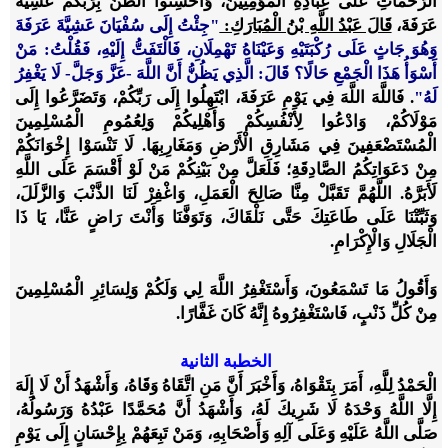
الرَّحَمَاتِ عَلَى عِبَادِهِ الْمُؤْمِنِينَ، وَأَحْسِنُوا الظَّنَّ بِرَبِّكُمْ عَشِيَّةَ
عَرَفَةَ،
قَالَ عَبْدُ اللَّهِ بْنُ الْمُبَارَكِ:
"جِئْتُ إِلَى سُفْيَانَ عَشِيَّةَ عَرَفَةَ
وَهُوَ جَاثٍ عَلَى رُكْبَتَيْهِ وَعَيْنَاهُ تَهْمِلَانِ، فَالْتَفَتُّ إِلَيْهِ، فَقُلْتُ: مَنْ
أَسْوَأُ هَذَا الْجَمْعِ حَالًا؟ قَالَ: الَّذِي يَظُنُّ أَنَّ اللَّهَ -عَزَّ وَجَلَّ- لَا يَغْفِرُ
لَهُ"
. فَاللَّهَ اللَّهَ فِي يَوْمِ عَرَفَةَ، ابْتَهِلُوا إِلَى رَبِّكُمْ، وَتَضَرَّعُوا إِلَى
مَوْلَاكُمْ، وَادْعُوا لِأَنْفُسِكُمْ وَأَهْلِيكُمْ وَلِعُمُومِ الْمُسْلِمِينَ
الْمُسْتَضْعَفِينَ فِي مَشَارِقِ الْأَرْضِ وَمَغَارِبِهَا. لَا تَنْسَوْا إِخْوَانَكُمْ
مِنْ دَعَوَاتِكُمُ الصَّادِقَةِ؛ فَلَعَلَّ مِنْ بَيْنِكُمْ مَنْ لَوْ أَقْسَمَ عَلَى اللَّهِ
لَأَبَرَّهُ. اللَّهُمَّ تَقَبَّلْ مِنَّا صَالِحَ الْعَمَلِ، وَاغْفِرْ لَنَا الذَّنْبَ وَالزَّلَلَ،
وَثَبِّتْنَا عَلَى طَاعَتِكَ حَتَّى نَلْقَاكَ، وَتَوَفَّنَا وَأَنْتَ رَاضٍ عَنَّا، يَا ذَا
الْجَلَالِ وَالْإِكْرَامِ.
وَأَقُولُ مَا تَسْمَعُونَ، وَأَسْتَغْفِرُ اللَّهَ لِي وَلَكُمْ وَلِسَائِرِ الْمُسْلِمِينَ
مِنْ كُلِّ ذَنْبٍ، فَاسْتَغْفِرُوهُ إِنَّهُ كَانَ غَفَّارًا.
الخطبة الثانية
الْحَمْدُ لِلَّهِ، أَمَرَ بِتَقْوَاهُ، وَأَخْبَرَ أَنَّ مَنِ اتَّقَاهُ وَقَاهُ، وَأَشْهَدُ أَنْ لَا إِلَهَ
إِلَّا اللَّهُ وَحْدَهُ لَا شَرِيكَ لَهُ، وَأَشْهَدُ أَنَّ مُحَمَّدًا عَبْدُهُ وَرَسُولُهُ،
صَلَّى اللَّهُ عَلَيْهِ وَعَلَى آلِهِ وَأَصْحَابِهِ، وَمَنْ تَبِعَهُمْ بِإِحْسَانٍ إِلَى يَوْمِ