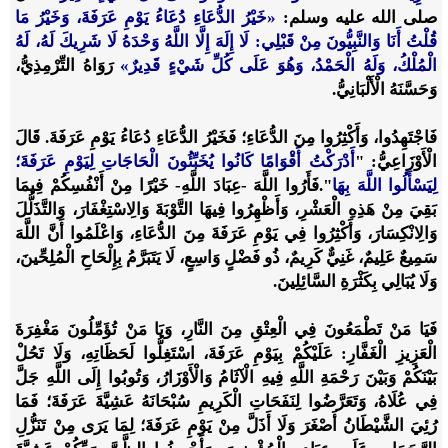
صلى الله عليه وسلم
:
«خَيْرُ الدُّعَاءِ دُعَاءُ يَوْمِ عَرَفَةَ، وَخَيْرُ مَا
قُلْتُ أَنَا وَالنَّبِيُّونَ مِنْ قَبْلِي: لَا إِلَهَ إِلَّا اللَّهُ وَحْدَهُ لَا شَرِيكَ لَهُ، لَهُ
الْمُلْكُ، وَلَهُ الْحَمْدُ، وَهُوَ عَلَى كُلِّ شَيْءٍ قَدِيرٌ»
رَوَاهُ التِّرْمِذِيُّ،
وَحَسَّنَهُ الْأَلْبَانِيُّ
.
فَاجْتَهِدُوا، وَأَكْثِرُوا مِنَ الدُّعَاءِ؛ فَخَيْرُ الدُّعَاءِ دُعَاءُ يَوْمِ عَرَفَةَ. قَالَ
الْأَوْزَاعِيُّ: "
أَدْرَكْتُ أَقْوَامًا كَانُوا يُخَبِّئُونَ الْحَاجَاتِ لِيَوْمِ عَرَفَةَ؛
لِيَسْأَلُوا اللَّهَ بِهَا
".فَأَرُوا اللَّهَ -عِبَادَ اللَّهِ- خَيْرًا مِنْ أَنْفُسِكُمْ فِيمَا
بَقِيَ مِنْ هَذِهِ الْعَشْرِ، وَأَظْهِرُوا فِيهَا التَّوْبَةَ وَالِاسْتِغْفَارَ، وَالتَّذَلُّلَ
وَالِانْكِسَارَ، وَأَكْثِرُوا فِي يَوْمِ عَرَفَةَ مِنَ الدُّعَاءِ، وَاعْلَمُوا أَنَّ اللَّهَ
سَمِيعٌ عَلِيمٌ، غَنِيٌّ كَرِيمٌ، ذُو فَضْلٍ وَاسِعٍ، لَا يَتَبَرَّمُ بِإِلْحَاحِ الْمُلِحِّينَ،
وَلَا يُبَالِي بِكَثْرَةِ السَّائِلِينَ.
فَيَا مَنْ تَطْمَعُونَ فِي الْعِتْقِ مِنَ النَّارِ، وَيَا مَنْ تُؤَمِّلُونَ مَغْفِرَةَ
الْعَزِيزِ الْغَفَّارِ: عَلَيْكُمْ بِيَوْمِ عَرَفَةَ، اسْتَغِلُّوا لَحَظَاتِهِ، وَلَا تَحُلْ
بَيْنَكُمْ وَبَيْنَ رَحْمَةِ اللَّهِ فِيهِ الْآثَامُ وَالْأَوْزَارُ، وَتُوبُوا إِلَى اللَّهِ جَلَّ
فِي عُلَاهُ، وَتَعَرَّضُوا لِنَفَحَاتِ الْكَرِيمِ سُبْحَانَهُ عَشِيَّةَ عَرَفَةَ؛ فَمَا
رُئِيَ الشَّيْطَانُ أَصْغَرَ وَلَا أَذَلَّ مِنْ يَوْمِ عَرَفَةَ؛ لِمَا يَرَى مِنْ تَنَزُّلِ