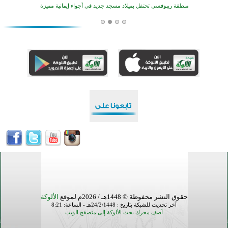
منطقة ريبوفسي تحتفل بميلاد مسجد جديد في أجواء إيمانية مميزة
أكبر مشروع إسلامي في ريف أستراليا يفتتح أبوابه بعد سنوات من العمل والعطاء
القرآن والتربية في صدارة البرامج الصيفية للمسلمين في بينزا وساراتوف وموردوفيا هذا العام
اختتام الدورة التاسعة لمسابقة حفظ وتلاوة القرآن الكريم في أزناكاييف
تيسليتش تختتم برنامجا تعليميا لتعزيز القيم وبناء الشخصية للشباب المسلمين
اختتام منافسات قرآنية متميزة في بنغلاديش بمشاركة 3000 متسابق
أكثر من 400 طالب يشاركون في مسابقة المعلومات الإسلامية بأستراليا
حقوق النشر محفوظة © 1448هـ / 2026م لموقع
الألوكة
آخر تحديث للشبكة بتاريخ : 24/2/1448هـ - الساعة: 8:21
أضف محرك بحث الألوكة إلى متصفح الويب