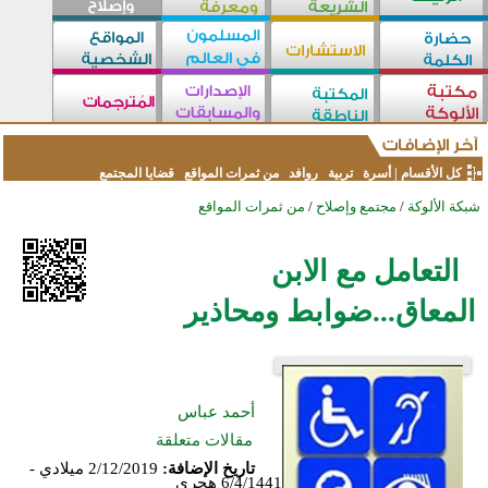
كل الأقسام
|
أسرة
تربية
روافد
من ثمرات المواقع
قضايا المجتمع
شبكة الألوكة
/
مجتمع وإصلاح
/
من ثمرات المواقع
التعامل مع الابن
المعاق...ضوابط ومحاذير
أحمد عباس
مقالات متعلقة
تاريخ الإضافة:
2/12/2019 ميلادي -
6/4/1441 هجري