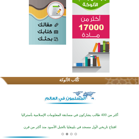
القرآن والتربية في صدارة البرامج الصيفية للمسلمين في بينزا وساراتوف وموردوفيا هذا العام
اختتام الدورة التاسعة لمسابقة حفظ وتلاوة القرآن الكريم في أزناكاييف
كُتَّاب الألوكة
أكثر من 100 شخص يتعرفون على الإسلام خلال يوم المسجد المفتوح في ميلفيل
اختتام منافسات قرآنية متميزة في بنغلاديش بمشاركة 3000 متسابق
أكثر من 400 طالب يشاركون في مسابقة المعلومات الإسلامية بأستراليا
افتتاح تاريخي لأول مسجد في بلييفليا بالجبل الأسود منذ أكثر من قرن
منطقة ريبوفسي تحتفل بميلاد مسجد جديد في أجواء إيمانية مميزة