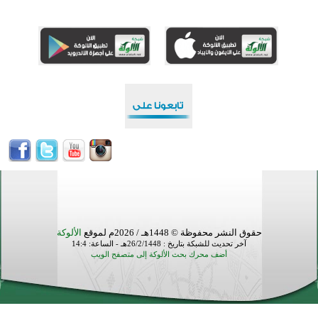
أكبر مشروع إسلامي في ريف أستراليا يفتتح أبوابه بعد سنوات من العمل والعطاء
القرآن والتربية في صدارة البرامج الصيفية للمسلمين في بينزا وساراتوف وموردوفيا هذا العام
اختتام الدورة التاسعة لمسابقة حفظ وتلاوة القرآن الكريم في أزناكاييف
أكثر من 100 شخص يتعرفون على الإسلام خلال يوم المسجد المفتوح في ميلفيل
اختتام منافسات قرآنية متميزة في بنغلاديش بمشاركة 3000 متسابق
حقوق النشر محفوظة © 1448هـ / 2026م لموقع
الألوكة
آخر تحديث للشبكة بتاريخ : 26/2/1448هـ - الساعة: 14:4
أضف محرك بحث الألوكة إلى متصفح الويب