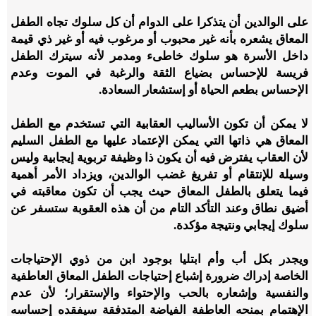
على الوالدين أن يتذكرا على الدوام أن كل سلوك تجاه الطفل
المعاق يشعره بأنه غير محبوب أو مرغوب فيه أو غير ذي قيمة
داخل الأسرة هو سلوك خاطىء ومدمر لأنه سيترك الطفل
فريسة للإحساس بضياع الثقة والرغبة في الموت وعدم
الإحساس بطعم الحياة أو إستشعار السعادة.
لا يمكن أن تكون الأساليب العقابية التي تستخدم مع الطفل
المعاق هي ذاتها التي يمكن الإعتماد عليها مع الطفل السليم
لأن العقاب يفترض فيه أن يكون ذا وظيفة تربوية إيجابية وليس
وسيلة للإنتقام أو تفريغ غضب الوالدين، ويزداد الأمر أهمية
فيما يتعلق بالطفل المعاق حيث يجب أن تكون معاقبته في
أضيق نطاق وعند التأكد التام من أن هذه العقوبة ستسفر عن
سلوك إيجابي ونتيجة مؤكدة.
ويجدر بكل أب وأم ابتليا بوجود ابن من ذوي الإحتياجات
الخاصة إدراك ضرورة إشباع إحتياجات الطفل المعاق العاطفية
والنفسية وإشعاره بالحب والإحتواء والإستقرار؛ لأن عدم
الإهتمام بمنحه العاطفة الفياضة المتدفقة سيفقده إحساسه