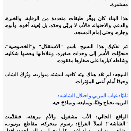
مستمرة.
هذا البناء كان يوفِّر طبقات متعددة من الرقابة، والخبرة،
والدعم، والاحتواء، فالأب لا يربِّي وحدَه، بل يُعينه أخوه، وأبوه،
وجاره، وحتى إمام المسجد.
تَم تفكيك هذا النسيج باسم "الاستقلال" و"الخصوصية"،
فتحوَّلت الأُسر إلى وحدات صغيرة، وعلاقاتها ببعضها شكلية،
وسُلطة كبارها على صغارها مفقودة.
النتيجة: لم تَعُد هناك بيئة كافية لتنشئة متوازنة، وتُرِكَ الشاب
وحيدًا أمام أعتى المؤثرات.
ثانيًا: غياب المربي واحتلال الشاشة:
التربية تحتاج وقتًا، ومتابعة، ونماذجَ حية.
الواقع الحالي: الأب مشغول، والأم مرهقة، فتقدَّمت
"الشاشة"؛ لتملأ الفراغ: رسوم متحركة، مقاطع يوتيوب،
مشاهير منصات، مسلسلات... كلها تحمل رسالة واحدة: افعل