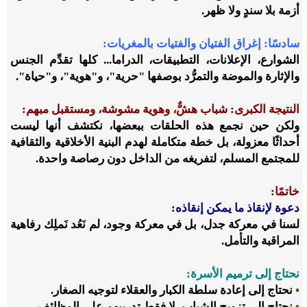
أزمة بلا سندٍ ولا ظهر.
سادسًا: إغراق الفتيان والفتيات بالمغريات
:
الشوارع، الإعلانات، التطبيقات، الدراما... كلها تقدِّم الجنس
والإثارة والموضة والتمرُّد بوصفها "حرية"، و"هوية"، و"حياة".
النتيجة الكبرى: شباب هشٌّ، وهوية مشوشة، ومستقبل مبهم:
ولكن حين نجمع هذه الحلقات ببعضها، نكتشف أنها ليست
أحداثًا معزولة، بل خطة متكاملة لهدم البنية الأخلاقية والثقافية
للمجتمع المسلم، لتفريغه من الداخل دون رصاصة واحدة.
خاتمًا:
دعوة لإنقاذ ما يمكن إنقاذه:
لسنا في معركة جدل، بل في معركة وجود، لم نَعُد نَملِك رفاهية
المراقبة والتأمل.
نحتاج إلى ترميم الأسرة:
•
نحتاج إلى إعادة سلطة الكبار والعقلاء لتوجيه الصغار.
•
نحتاج إلى تزويج الشباب، لا فقط تدريبهم على الوظائف.