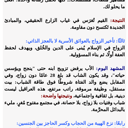
ما يحلو لك.
النتيجة:
القيم تُغرَس في غياب الزارع الحقيقي، والمبادئ
الجديدة تَكتسح دون مقاومة.
ثالثًا: تأخير الزواج بالعوائق الأسرية لا بالعجز الذاتي
:
الزواج في الإسلام يُبنى على الدين والخُلق، ويهدف لحفظ
العفة أولًا، ثم بناء المسؤولية.
المشهد اليوم:
الأب يرفض تزويج ابنه حتى "ينجح ويؤسس
حياته"، وقد يكون الشاب قد بلغ 28 عامًا دون زواج، وفي
المقابل يضع والد الفتاة شروطًا فوق طاقة الشباب: بيت
مستقل، وظيفة مرموقة، راتب مرتفع، هذه العراقيل ليست
دينية، بل ثقافية واجتماعية،
ونتيجتها واضحة:
شباب وفتيات بلا زواج، بلا حصانة، في مجتمع مفتوح مُغرٍ، مليء
بالبدائل المحرَّمة.
رابعًا: نزع الهيبة من الحجاب وكسر الحاجز بين الجنسين
: