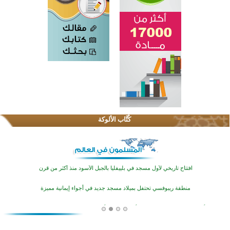
اختتام الدورة التاسعة لمسابقة حفظ وتلاوة القرآن الكريم في أزناكاييف
تيسليتش تختتم برنامجا تعليميا لتعزيز القيم وبناء الشخصية للشباب المسلمين
كُتَّاب الألوكة
اختتام منافسات قرآنية متميزة في بنغلاديش بمشاركة 3000 متسابق
أكثر من 400 طالب يشاركون في مسابقة المعلومات الإسلامية بأستراليا
افتتاح تاريخي لأول مسجد في بلييفليا بالجبل الأسود منذ أكثر من قرن
منطقة ريبوفسي تحتفل بميلاد مسجد جديد في أجواء إيمانية مميزة
أكبر مشروع إسلامي في ريف أستراليا يفتتح أبوابه بعد سنوات من العمل والعطاء
القرآن والتربية في صدارة البرامج الصيفية للمسلمين في بينزا وساراتوف وموردوفيا هذا العام