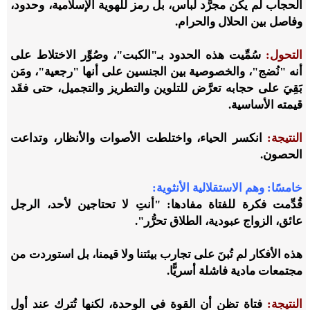
الحجاب لم يكن مجرَّد لباس، بل رمز للهوية الإسلامية، وحدود،
وفاصل بين الحلال والحرام.
التحول:
سُمِّيت هذه الحدود بـ"الكبت"، وصُوِّر الاختلاط على
أنه "نُضج"، والخصوصية بين الجنسين على أنها "رجعية"، ومَن
بَقِيَ على حجابه تعرَّض للتلوين والتطريز والتجميل، حتى فقَد
قيمته الأساسية.
النتيجة:
انكسر الحياء، واختلطت الأصوات والأنظار، وتداعت
الحصون.
خامسًا: وهم الاستقلالية الأنثوية
:
قُدِّمت فكرة للفتاة مفادها: "أنتِ لا تحتاجين لأحد، الرجل
عائق، الزواج عبودية، الطلاق تحرُّر".
هذه الأفكار لم تُبنَ على تجارب بيئتنا ولا قيمنا، بل استوردت من
مجتمعات مادية فاشلة أسريًّا.
النتيجة:
فتاة تظن أن القوة في الوحدة، لكنها تُترك عند أول