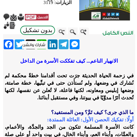
الزيارات:
3119
بدون تشكيل
ebook
Twitter
WhatsApp
X
LinkedIn
Telegram
Messenger
الانهيار الناعم... كيف تفككت الأسرة من الداخل
في زحمة الحياة الحديثة جرَت تحت أقدامنا خطةٌ محكمة لم
نُشارك في وضعها، ولم نُستأذن حتى في تبنِّيها، خطة صامتة،
وضعها إبليس ومعاونه، لكنها فاعلة، لا تُعلن عن نفسها، لكنها
تُحدث أثرًا مدوِّيًا في بيوتنا، وفي مستقبل أبنائنا.
ما الذي جرى؟ كيف تَمَّ؟ ومن المستفيد؟
أولًا: تفكيك الحصن الأول: العائلة الممتدة
:
كانت الأسرة المسلمة تتكون من الجد والجدَّة، والأعمام،
والعمَّات، وأبناء العم، وأبناء الخال، في بيت واحد أو على صلة