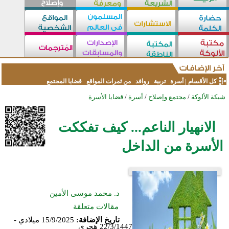
كل الأقسام
|
أسرة
تربية
روافد
من ثمرات المواقع
قضايا المجتمع
شبكة الألوكة
/
مجتمع وإصلاح
/
أسرة
/
قضايا الأسرة
الانهيار الناعم... كيف تفككت
الأسرة من الداخل
د. محمد موسى الأمين
مقالات متعلقة
تاريخ الإضافة:
15/9/2025 ميلادي -
22/3/1447 هجري