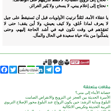
•
نحتاج إلى إعلام يبني، لا يسخر، ولا يُثير الغرائز.
يا عقلاء الأمة، لنَعُدُّ ترتيبَ الأولويات قبل أن نَستيقظَ على جيل
لا يعرف لماذا خُلق، ولا كيف يعيش، ولا أين يقف! حتى لا
نَفقِدَهم في وقت نكون فيه في أشد الحاجة إليهم، وحتى
يتمكَّنوا من بناء حياة سعيدة في الحال والمآل.
book
Twitter
WhatsApp
X
LinkedIn
Telegram
Messenger
حضانة الأبناء إلى متى؟
الأسرة الحديثة بين العجز عن التزويج والانقراض الصامت
البلوغ وبداية الرشد: حين يكون الزواج عند البلوغ محور الإصلاح التربوي
التربية الحديثة وتكريس الاتكالية