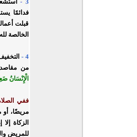
3 -
استشعار
فدائمًا يس
قبلت أعمال
الخالصة لله
4 -
التخفيف
من مقاصد 
الْإِنْسَانُ ضَع
ففي الصلاة
مريضًا، أو 
الزكاة إلا 
للمريض وال