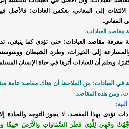
مقاصد العبادات، وأن الأصل في العبادات بالنسبة إل
 الالتفات إلى المعاني، بعكس العادات؛ فالأصل فيها
ى المعاني.
 مقاصد العبادات:
ة معرفة مقاصد العبادات؛ حتى تؤدى كما ينبغي، تدف
والمسارعة إلى الخيرات، وطرد الشيطان ووسوسته،
يرًا، ويعلم أن للعبادات أثرها في حياة الإنسان المسلم
 في العبادات: من الملاحظ أن هناك مقاصد عامة م
ات، ومن هذه المقاصد:
دات تؤدى بهذا المقصد، لا يجوز التوجه والعبادة إلا 
جَّهْتُ وَجْهِيَ لِلَّذِي فَطَرَ السَّمَاوَاتِ وَالْأَرْضَ حَنِيفًا وَمَ