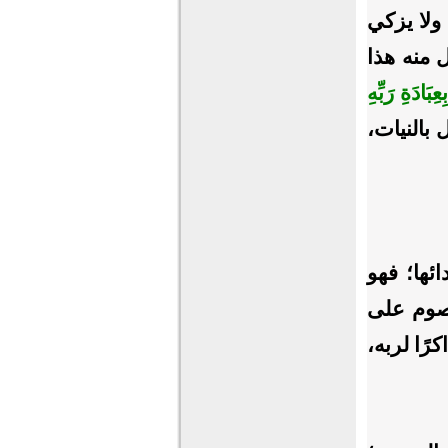
له، ولا يزكي
ل منه هذا
بَادَةِ رَبِّهِ
ال بالنيات،
ائها؛ فهو
يصوم على
ًا لربه،