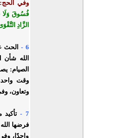
وفي الحج:
فُسُوقَ وَلَا جِد
الزَّادِ التَّقْوَ
6 -
الحث عل
الله شأن ا
الصيام: يص
وقت واحد، 
وتعاون، وف
7 -
تأكيد 
فرضها الله
واحدًا، وف