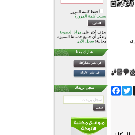
حفظ كلمة المرور
نسيت كلمة المرور؟
تعرّف أكثر على
مزايا العضوية
وتذكر أن جميع خدماتنا المميزة
مجانية!
سجل الآن
.
شارك معنا
في نشر مشاركتك
في نشر الألوكة
Facebook
Twitter
Wh
سجل بريدك