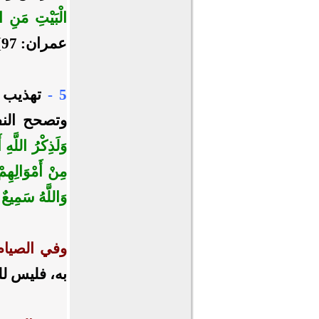
الْبَيْتِ مَنِ اس
عمران: 97].
5 -
تهذيب 
وتصحح الن
وَلَذِكْرُ اللَّهِ 
مِنْ أَمْوَالِهِم
وَاللَّهُ سَمِيعٌ
وفي الصيا
به، فليس لل