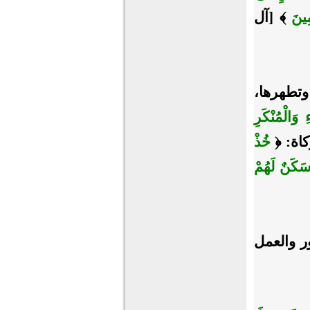
ِينَ
﴾ [آل
وتطهرها،
وَالْمُنْكَرِ
خُذْ
 سَكَنٌ لَهُمْ
ر والعمل