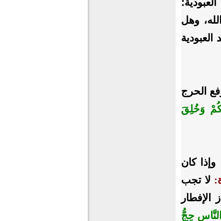
العبودية؛
لله، وهل
العبودية
فع الحرج
كُمْ وَخُلِقَ
وإذا كان
:
لا تجب
 الإفطار
النَّاسِ حِجُّ