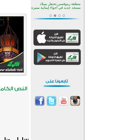
منطقة ريبوفسي تحتفل بميلاد
مسجد جديد في أجواء إيمانية مميزة
أكبر مشروع إسلامي في ريف
أستراليا يفتتح أبوابه بعد سنوات من
العمل والعطاء
القرآن والتربية في صدارة البرامج
الصيفية للمسلمين في بينزا
وساراتوف وموردوفيا هذا العام
اختتام الدورة التاسعة لمسابقة حفظ
وتلاوة القرآن الكريم في أزناكاييف
تيسليتش تختتم برنامجا تعليميا لتعزيز
القيم وبناء الشخصية للشباب
المسلمين
اختتام منافسات قرآنية متميزة في
بنغلاديش بمشاركة 3000 متسابق
أكثر من 400 طالب يشاركون في
مسابقة المعلومات الإسلامية
بأستراليا