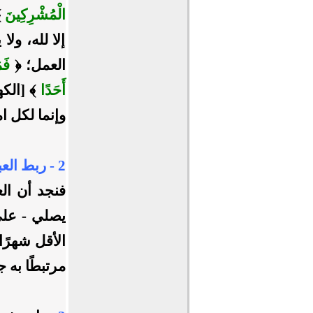
الْمُشْرِكِينَ
إلا لله، ولا
العمل؛ ﴿
فَم
أَحَدًا
وإنما لكل ا
2 - ربط العباد بالله سبحانه:
فنجد أن الع
يصلي - على
الأقل شهرًا
مرتبطًا به ج