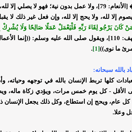
﴾ [الأنعام: 79]، ولا عمل بدون نية؛ فهو لا يصلي إلا ل
 يصوم إلا لله، ولا يحج إلا لله، وإن فعل غير ذلك لا يقب
َنْ كَانَ يَرْجُو لِقَاءَ رَبِّهِ فَلْيَعْمَلْ عَمَلًا صَالِحًا وَلَا يُشْرِكْ بِعِ
﴾ [الكهف: 110]، ويقول صلى الله عليه وسلم: ((إنما الأعم
مرئ ما نوى))
[1]
.
بادات كلها تربط الإنسان بالله في توجهه وحياته، وأد
 الأقل - كل يوم خمس مرات، ويؤدي زكاة ماله، و
 كل عام، ويحج إن استطاع، وكل ذلك يجعل الإنسان ذاكر
ل وعلا.