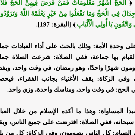
﴿
الْحَجُّ أَشْهُرٌ مَعْلُومَاتٌ فَمَنْ فَرَضَ فِيهِنَّ الْحَجَّ فَلَا
َالَ فِي الْحَجِّ وَمَا تَفْعَلُوا مِنْ خَيْرٍ يَعْلَمْهُ اللَّهُ وَتَزَوَّدُوا 
ى وَاتَّقُونِ يَا أُولِي الْأَلْبَابِ
﴾ [البقرة: 197].
ى وحدة الأمة: وذلك بالحث على أداء العبادات جما
لقيام بها جماعة، ففي الصلاة: شرعت الصلاة جما
ومون شهرًا واحدًا، وهو رمضان، في وقت واحد، وي
وفي الزكاة: يقف الأغنياء بجانب الفقراء، فيحص
ي الحج: في وقت واحد، ومناسك واحدة، وزي واحد.
مبدأ المساواة: وهذا ما أكده الإسلام من خلال العبا
 سبحانه، ففي الصلاة: افترضت على جميع الناس، ويقف
ي الصيام: كل الناس يصومون، وفي الزكاة: كل من بل