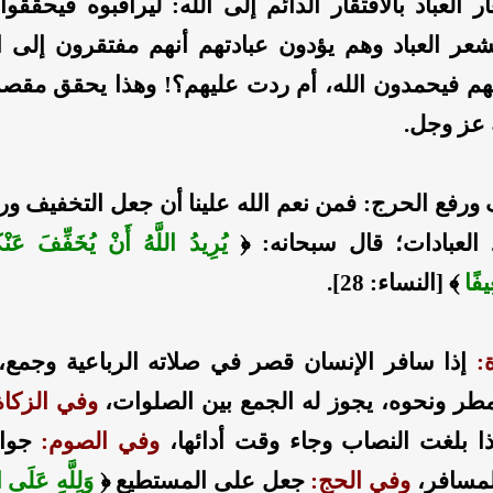
 العباد بالافتقار الدائم إلى الله: ليراقبوه فيحققوا 
تشعر العباد وهم يؤدون عبادتهم أنهم مفتقرون إلى ا
هم فيحمدون الله، أم ردت عليهم؟! وهذا يحقق مقصد 
 عز وجل.
 ورفع الحرج: فمن نعم الله علينا أن جعل التخفيف ور
العبادات؛ قال سبحانه: ﴿
يُرِيدُ اللَّهُ أَنْ يُخَفِّفَ عَنْ
ِيفًا
﴾ [النساء: 28].
:
إذا سافر الإنسان قصر في صلاته الرباعية وجمع، 
مطر ونحوه، يجوز له الجمع بين الصلوات،
وفي الزكاة
إذا بلغت النصاب وجاء وقت أدائها،
وفي الصوم:
جواز
مسافر،
وفي الحج:
جعل على المستطيع ﴿
وَلِلَّهِ عَلَى 