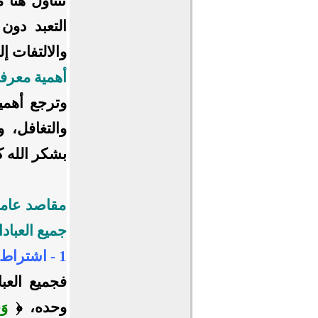
نتناول هنا 
التعبد دون
والالتفات إل
أهمية معرفة
وترجع أهمي
والتغافل، 
بشكر الله كث
مقاصد عامة
جميع العباد
1 - اشتراط النية:
فجميع العبا
وحده، ﴿
وَ