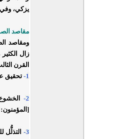
يزكي، وفي 
مقاصد الصل
ومقاصد الصل
زال الكثير
القرن الثال
1-
تحقيق عب
2-
الخشوع
[المؤمنون: 1، 2].
3-
التذلُّل