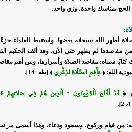
الحج بمناسك واحدة، وزي واحد.
اة:
اة أظهر الله سبحانه بعضها، واستنبط العلماء جزءًا م
 من مقاصدها لم يظهر حتى الآن، وقد ألف الحكيم ال
ث كتابًا سماه: مقاصد الصلاة وأسرارها، ومن أهم مقاص
ودية الله: ﴿
وَأَقِمِ الصَّلَاةَ لِذِكْرِي
﴾ [طه: 14].
: ﴿
قَدْ أَفْلَحَ الْمُؤْمِنُونَ * الَّذِينَ هُمْ فِي صَلَاتِهِمْ خ
 لله: من قيام وركوع، وسجود ودعاء، وهذا أسمى مراتب 