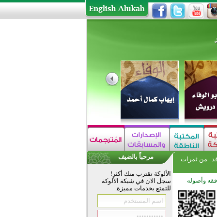
مرحباً بالضيف
فد
من ثمرات
الألوكة تقترب منك أكثر!
فقه وأصوله
سجل الآن في شبكة الألوكة
للتمتع بخدمات مميزة.