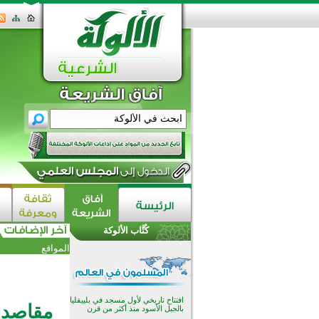
اختتام الدورة التاسعة لمسابقة حفظ
وتلاوة القرآن الكريم في أزناكاييف
تيسليتش تختتم برنامجا تعليميا لتعزيز
القيم وبناء الشخصية للشباب
كُتَّاب الألوكة
المسلمين
اختتام منافسات قرآنية متميزة في
المواقع
بنغلاديش بمشاركة 3000 متسابق
أكثر من 400 طالب يشاركون في
مسابقة المعلومات الإسلامية
بأستراليا
افتتاح تاريخي لأول مسجد في بلييفليا
مقاصد ا
بالجبل الأسود منذ أكثر من قرن