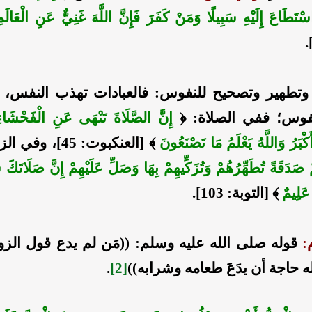
ْتَطَاعَ إِلَيْهِ سَبِيلًا وَمَنْ كَفَرَ فَإِنَّ اللَّهَ غَنِيٌّ عَنِ الْعَالَم
وتطهير وتصحيح للنفوس: فالعبادات تهذب النفس، 
فوس؛ ففي الصلاة: ﴿
إِنَّ الصَّلَاةَ تَنْهَى عَنِ الْفَحْشَاءِ 
أَكْبَرُ وَاللَّهُ يَعْلَمُ مَا تَصْنَعُونَ
﴾ [العنكبوت: 45]، وفي الزكاة: ﴿
ْ صَدَقَةً تُطَهِّرُهُمْ وَتُزَكِّيهِمْ بِهَا وَصَلِّ عَلَيْهِمْ إِنَّ صَلَاتَكَ
 عَلِيمٌ
﴾ [التوبة: 103].
م:
قوله صلى الله عليه وسلم: ((مَن لم يدع قول الزو
ه حاجة أن يدَعَ طعامه وشرابه))
[2]
.