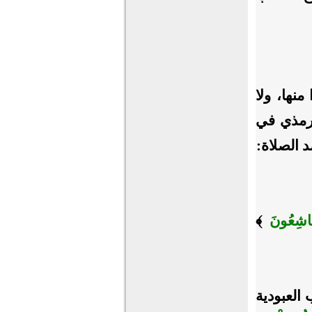
نها، ولا
ترمذي في
د الصلاة:
َاشِعُونَ
﴾
العبودية