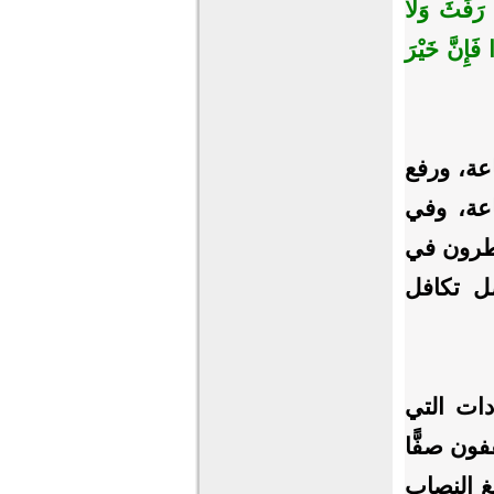
 رَفَثَ وَلَا
فَإِنَّ خَيْرَ
عة، ورفع
عة، وفي
فطرون في
ل تكافل
دات التي
ون صفًّا
غ النصاب