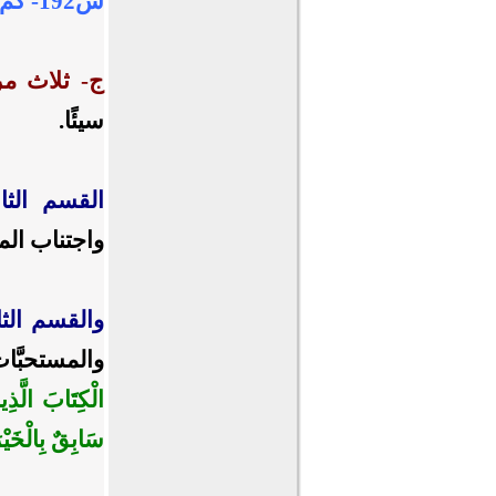
س192- كم مراتب المؤمنين؟ وما هي؟ وما دليلها؟
ج- ثلاث مر
سيئًا.
القسم الثا
واجتناب الم
والقسم الث
والمستحبَّا
الْكِتَابَ الَّذِ
سَابِقٌ بِالْخَيْر