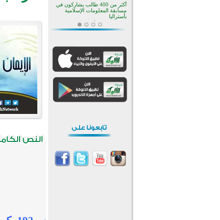
بالجبل الأسود منذ أكثر من قرن
منطقة ريبوفسي تحتفل بميلاد
مسجد جديد في أجواء إيمانية مميزة
أكبر مشروع إسلامي في ريف
أستراليا يفتتح أبوابه بعد سنوات من
العمل والعطاء
القرآن والتربية في صدارة البرامج
الصيفية للمسلمين في بينزا
وساراتوف وموردوفيا هذا العام
اختتام الدورة التاسعة لمسابقة حفظ
وتلاوة القرآن الكريم في أزناكاييف
تيسليتش تختتم برنامجا تعليميا لتعزيز
القيم وبناء الشخصية للشباب
المسلمين
اختتام منافسات قرآنية متميزة في
بنغلاديش بمشاركة 3000 متسابق
أكثر من 400 طالب يشاركون في
مسابقة المعلومات الإسلامية
بأستراليا