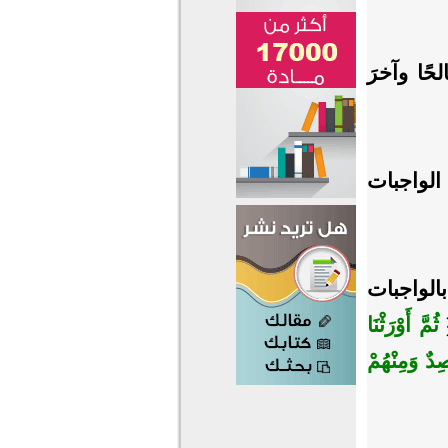
ًا وآخرَ
لواجبات
بالواجبات
﴿
ثُمَّ أَوْرَثْنَا
ِدٌ وَمِنْهُمْ