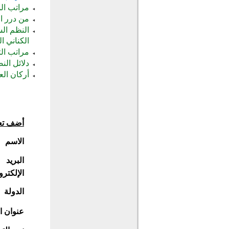
مراتب الم
من درر ال
النظم ال
الكناني ا
مراتب الت
دلائل ال
أركان الع
أضف تع
الاسم
البريد
الإلكترو
الدولة
عنوان ا