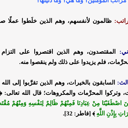
اتب:
ظالمون لأنفسهم، وهم الذين خلَطوا عملًا صالح
ني:
المقتصدون، وهم الذين اقتصروا على التزام ا
حرَّمات، فلم يزيدوا على ذلك ولم ينقصوا منه.
الث:
السابقون بالخيرات، وهم الذين تقرَّبوا إلى الله 
ت، وتركوا المحرَّمات والمكروهات؛ قال الله تعالى: 
ينَ اصْطَفَيْنَا مِنْ عِبَادِنَا فَمِنْهُمْ ظَالِمٌ لِنَفْسِهِ وَمِنْهُمْ مُقْتَص
َاتِ بِإِذْنِ اللَّهِ
﴾ [فاطر: 32].