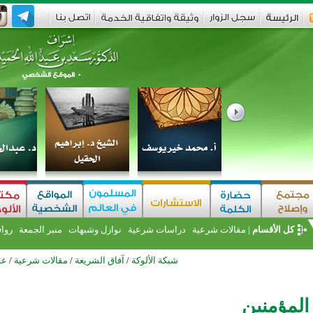
كل الأقسام
|
مقالات شرعية
دراسات شرعية
نوازل وشبهات
منبر الجمعة
روا
شبكة الألوكة
/
آفاق الشريعة
/
مقالات شرعية
/
عق
المؤمنين