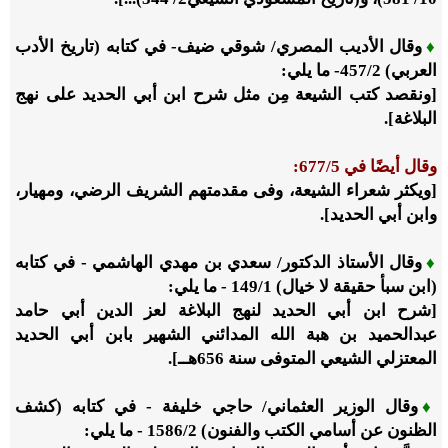
♦
وقال الأديب المصري/ شوقي ضيف- في كتابه (تاريخ الأدب
العربي)
2
/‏
457
- ما يلي:
[ونقصد كتب الشيعة مِن مثل شرح ابن أبي الحديد على نهج
البلاغة].
وقال أيضًا في
5
/‏
677
:
[ويكثر شعراء الشيعة، وفى مقدمتهم الشريف الرضي، ومهيار،
وابن أبي الحديد].
♦
وقال الأستاذ الدكتور/ سعدي بن مهدي الهاشمي - في كتابه
(ابن سبأ حقيقة لا خيال)
1
/‏
149
- ما يلي:
[شرح ابن أبي الحديد لنهج البلاغة لعز الدين أبي حامد
عبدالحميد بن هبة الله المدائني الشهير بابن أبي الحديد
المعتزلي الشيعي المتوفى سنة
656
هــ].
♦
وقال الوزير العثماني/ حاجي خليفة - في كتابه (كشف
الظنون عن أسامي الكتب والفنون)
2
/‏
1586
- ما يلي: