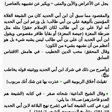
يجل عن الأعراض والأين والمتى = ويكبر عن تشبيهه بالعناصر]
والمقصود مما سبق أن ابن أبي الحديد كان من الشيعة الغلاة
المؤمنين بألوهية علي بن أبي طالب؛ بل وزعم ابن أبي الحديد
أنه لولا علي بن أبي طالب لكان الإسلام حقيرًا مثله مثل
ضرطة المعزة (جيصة المعزة) أو بقايا ظافر مقصوص. ويقول
ابن أبي الحديد أن علي بن أبي طالب ليس يشبه شيء بل هو
أعظم من أن نشبهه بشيء من الكون!
وقال المحقق/ محب الدين الخطيب - في هامش الاقتباس
السابق
[وأصرح من ذلك في شرك ابن أبي الحديد ووثنيته قوله يخاطب
عليًّا:
تقيلتَ أخلاق الربوبية التي
=
عذرت بها مَن شك أنك مربوب]
♦
وقال الشيخ الداعية/ شحاته صقر - في كتابه (الشيعة هم
العدو فاحذرهم) صــ
36
- ما يلي:
[ورد في كتب الشيعة كما في (شرح نهج البلاغة لابن أبي الحديد
10
/
581
)، و(تاريخ المسعودي الشيعي
2
/
344
)...].