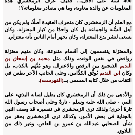
400
سنة على الأقل...، فكيف عرف الزمخشري هذه
المعلومات عن والدة معاوية، وما هي مصادر معلوماته؟!
مع العلم أن الزمخشري كان منحرف العقيدة أصلًا، ولم يكن من
أهل السُّنة والجماعة بل كان واحدًا من كبار المعتزلة، وكان
يسعى لنشر بدع المعتزلة، وكان يجهر أمام الناس بأنه معتزلي.
والمعتزلة ينقسمون إلى أقسام متنوعة، وكان منهم معتزلة
روافض في نفس الوقت، وذلك مثل
محمد بن إسحاق بن
النديم
الذي
جمع بين الرفض والاعتزال، وهو مُتَّهَم بالكذب، بل
وكان
ابن النديم
يُوثِّق الكذَّابين، وعلى الجانب الآخر يطعن في
الثقات من خلال كتابه المسمى بــ
(الفهرست)
.
والأدهى من ذلك أن الزمخشري كان يطيل لسانه البذيء على
النبي - صلى الله عليه وسلم - تارةً وعلى أصحاب رسول الله
تارةً أخرى؛ ولذلك ترى الزمخشري في تفسيره قد وصف النبي
بالجناية في بعض الأمور، وكذلك ترى الزمخشري يحقر من
شأن الصحابي عبدالله بن عمرو بن العاص، وغير ذلك من
البلاوي.