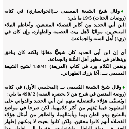
♦
وقال شيخ الشيعة المسمى بــ(الخوانساري) في كتابه
(روضات الجنات)
5
/‏
19
ما يلي:
[ابن أبي الحديد مِن أكابر الفضلاء المتتبعين، وأعاظم النبلاء
المتبحرين، مواليًا لأهل بيت العصمة والطهارة، وإن كان في
(زي!) أهل السنة والجماعة].
أي إن ابن أبي الحديد كان شيعيًّا مغاليًا ولكنه كان ينافق
ويتظاهر في مظهر أهل السُّنة والجماعة.
ونفس الكلام ورد في كتاب (الذريعة)
41
/‏
158
لشيخ الشيعة
المسمى بـــ: آغا بزرك الطهراني.
♦
وقال شيخ الشيعة المُسمى بــ (المجلسي الأول) في كتابه
(روضة المتقين في شرح مَن لا يحضره الفقيه)
2
/
498
ما يلي:
[ويُسمَّى هؤلاء بالتفضلية منهم ابن أبي الحديد والدواني على
المشهود فيما يُفهَم من أكثر كلامهما، لكن صرحا في مواضع
بالتشيع وهو الظن بهما وبأمثالهما، والظاهر من أمثال هؤلاء
الفضلاء أنهم كانوا محقين، ولكن كانوا بحيث لا يمكنهم إظهار
الحق في دولة الباطل واشتهارهم، ففروا إلى إظهار هذا