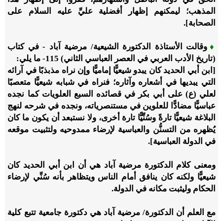
المذهب؛ ليمكنهم إظهار أفضلية عليِّ عليه السلام على
الصحابة].
♦
وقالت الأستاذة الدكتورة الشيعية/ مرضية آباد - في كتاب
(تاريخ الأدب العربي في العصر العباسي الثاني)
115
- ما يلي:
[ابن أبي الحديد کان يبدو شيعيًّا إماميًّا وإن نراه مذبذبًا في آرائه
التي يبديها في أشعاره وآثاره؛ فنراه في شبابه شيعيًّا متعصبًا
لعلي (ع) على أبي بکر في قصائده السبع العلويات کما نجده
عباسيًّا مضادًّا للعلوين في مستنصرياته، ونجده في شرحه لنهج
البلاغة شيعيًّا تارةً وسُنِّيًّا تارة أخرى، ولا نستبعد أن يکون ما کان
يُظهره من التسنُّن والعباسية لإرضاء ممدوحيه ولتثبيت موقعه
في الدولة العباسية].
ومعنى كلام الدكتورة مرضية آباد هي أن ابن أبي الحديد كان
شيعيًّا ولكنه كان ينافق أمام الناس ويتظاهر بأنه سُنِّي لإرضاء
الحكام وليثبت مكانه في الدولة.
مع العلم أن الدكتورة/ مرضية آباد هي دكتورة جامعية تتبع كلية