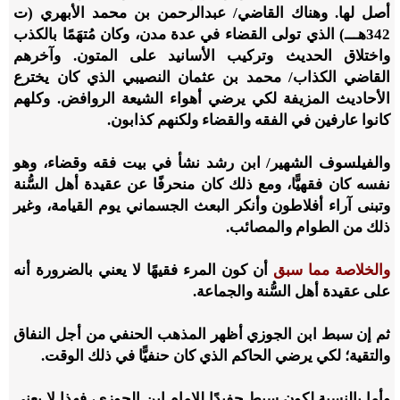
أصل لها. وهناك القاضي/ عبدالرحمن بن محمد الأبهري (ت
342
هـــ) الذي تولى القضاء في عدة مدن، وكان مُتهَمًا بالكذب
واختلاق الحديث وتركيب الأسانيد على المتون. وآخرهم
القاضي الكذاب/ محمد بن عثمان النصيبي الذي كان يخترع
الأحاديث المزيفة لكي يرضي أهواء الشيعة الروافض. وكلهم
كانوا عارفين في الفقه والقضاء ولكنهم كذابون.
والفيلسوف الشهير/ ابن رشد نشأ في بيت فقه وقضاء، وهو
نفسه كان فقهيًّا، ومع ذلك كان منحرفًا عن عقيدة أهل السُّنة
وتبنى آراء أفلاطون وأنكر البعث الجسماني يوم القيامة، وغير
ذلك من الطوام والمصائب.
والخلاصة
مما سبق
أن كون المرء فقيهًا لا يعني بالضرورة أنه
على عقيدة أهل السُّنة والجماعة.
ثم إن سبط ابن الجوزي أظهر المذهب الحنفي من أجل النفاق
والتقية؛ لكي يرضي الحاكم الذي كان حنفيًّا في ذلك الوقت.
وأما بالنسبة لكون سبط حفيدًا للإمام ابن الجوزي، فهذا لا يعني