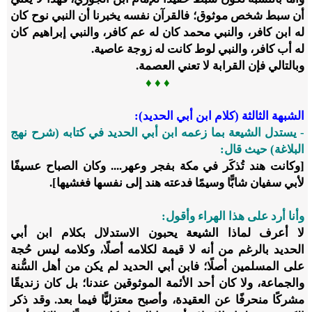
أن سبط شخص موثوق؛ فالقرآن نفسه يخبرنا أن النبي نوح كان
له ابن كافر، والنبي محمد كان له عم كافر، والنبي إبراهيم كان
له أب كافر، والنبي لوط كانت له زوجة عاصية.
وبالتالي فإن القرابة لا تعني العصمة.
♦
♦
♦
الشبهة الثالثة (كلام ابن أبي الحديد):
- يستدل الشيعة بما زعمه ابن أبي الحديد في كتابه (شرح نهج
البلاغة) حيث قال:
[وكانت هند تُذكَر في مكة بفجر وعهر.... وكان الصباح عسيفًا
لأبي سفيان شابًّا وسيمًا فدعته هند إلى نفسها فغشيها].
وأنا أرد على هذا الهراء وأقول:
لا أعرف لماذا الشيعة يحبون الاستدلال بكلام ابن أبي
الحديد بالرغم من أنه لا قيمة لكلامه أصلًا، وكلامه ليس حُجة
على المسلمين أصلًا؛ فابن أبي الحديد لم يكن من أهل السُّنة
والجماعة، ولا كان أحد الأئمة الموثوقين عندنا؛ بل كان زنديقًا
مشركًا منحرفًا عن العقيدة، وأصبح معتزليًّا فيما بعد. وقد ذكر