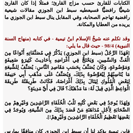
الكتابات للقارئ حسب مزاج القارئ؛ فمثلًا إذا كان القارئ
شيعيًّا رافضيًّا فسيعطيه سبط ابن الجوزي مقالات شيعية
رافضية تهاجم الصحابة، وفي المقابل ينال سبط ابن الجوزي ما
يريده من العطايا والمكانة.
وقد تكلم عنه شيخُ الإسلام ابنُ تيمية - في كتابه (منهاج السنة
النبوية) 4/‏98 - حيث قال ما يلي:
[فَهَذَا الرَّجُلُ (سبط ابن الجوزي) يَذْكُرُ فِي مُصَنَّفَاتِهِ أَنْوَاعًا مِنَ
الْغَثِّ وَالسَّمِينِ، وَيَحْتَجُّ فِي أَغْرَاضِهِ بِأَحَادِيثَ كَثِيرَةٍ ضَعِيفَةٍ
وَمَوْضُوعَةٍ، وَكَانَ يُصَنِّفُ بِحَسَبِ مَقَاصِدِ النَّاسِ: يُصَنِّفُ لِلشِّيعَةِ
مَا يُنَاسِبُهُمْ لِيُعَوِّضُوهُ بِذَلِكَ، وَيُصَنِّفُ عَلَى مَذْهَبِ أَبِي حَنِيفَةَ
لِبَعْضِ الْمُلُوكِ لِيَنَالَ بِذَلِكَ أَغْرَاضَهُ، فَكَانَتْ طَرِيقَتُهُ طَرِيقَةَ
الْوَاعِظِ الَّذِي قِيلَ لَهُ: مَا مَذْهَبُكَ؟ قَالَ فِي أَيِّ مَدِينَةٍ؟
وَلِهَذَا يُوجَدُ فِي بَعْضِ كُتُبِهِ ثَلْبُ الْخُلَفَاءِ الرَّاشِدِينَ وَغَيْرِهِمْ مِنَ
الصَّحَابَةِ لِأَجْلِ مُدَاهَنَةِ مَنْ قَصَدَ بِذَلِكَ مِنَ الشِّيعَةِ، وَيُوجَدُ فِي
بَعْضِهَا تَعْظِيمُ الْخُلَفَاءِ الرَّاشِدِينَ وَغَيْرِهِمْ!].
فابن تيمية يؤكد لنا أن سبط ابن الجوزي كان منافقًا يمارس