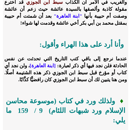
والغريب في الأمر أن الكذاب
سبط ابن الجوزي
قد اخترع
مقولة كاذبة وألصقها بالسيدة عائشة حيث زعم أن عائشة
وصفت أم حبيبة بأنها
"ابنة العاهرة"
بعد أن شمتت أم حبيبة
بمقتل محمد بن أبي بكر أخي عائشة وقدمت لها شواء!
وأنا أرد على هذا الهراء وأقول:
عندما نرجع إلى باقي كتب التاريخ التي تحدثت عن نفس
الحادثة فلن نجد فيها أي ذكر لعبارة:
[ابنة العاهرة]
، ولن نجد أي
كتاب أو مؤرخ قبل سبط ابن الجوزي ذكر هذه الشتيمة أصلًا.
ومن هنا يتبين لك أن سبط ابن الجوزي كان رافضيًّا كذَّابًا.
♦
ولذلك ورد في كتاب (موسوعة محاسن
الإسلام ورد شبهات اللئام)
9
/
159
ما
يلي: