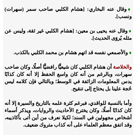
♦
وقال عنه البخاري: [هشام الكلبي صاحب سمر (سهرات)
ونسب].
♦
وقال عنه يحيى بن معين: [هشام الكلبي غير ثقة، وليس عن
مثله يُروَى الحديث].
♦
والأصمعي نفسه قد اتهم هشام بن محمد الكلبي بالكذب.
والخلاصة
أن هشام الكلبي كان شيعيًّا رافضيًّا أصلًا، وكان صاحب
سهرات، وبالرغم من أنه كان واسع الحفظ إلا أنه كان كذابًا
يدس المعلومات الزائفة في الوسط؛ وبالتالي فإن كلامه ليس
حُجة علينا بل يحتاج إلى تنقيح.
وأما بالنسبة للواقدي، فبرغم كثرة علمه بالتاريخ والسيرة إلا أنه
كان كذابًا أصلًا، وكان يخترع الأحاديث والروايات، ويذكر أسماء
أشخاص مجهولين في السند؛ لكيلا نعرف من أين أتى بأكاذيبه،
وقد اتفق معظم العلماء على أنه كذاب متروك ضعيف.