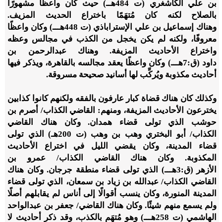
بن علي الكاشغري (ت
484
هــ) حيث كان واعظًا مشهورًا
بالصلاح لكنه كان مُتهَمًا باختراع الحديث المزيف.
وهناك إسماعيل بن علي الإستراباذي (ت
448
هـــ) وكان واعظًا
معروفًا، ولكنه لم يكن يخجل من الكذب في مجالس وعظه
واختراع الأحاديث المزيفة. وهناك عبدالرحمن بن
داود (ق:
7
هـــ) وكان واعظًا يعقد مجالسه بالقاهرة، ويذكر فيها
أحاديث مكذوبة ويُركِّب لها أسانيد صحيحة مسروقة.
وكذلك كان هناك قضاة كبار عارفون بالفقه ولكنهم كانوا كذابين
يخترعون الأحاديث المزيفة، ومنهم: القاضي الكذاب/ أصرم بن
حوشب الذي تولى قضاء همدان. وكان هناك القاضي
الكذاب/ أبو البختري وهب بن وهب (ت
200
هـ) الذي تولى
قضاء المدينة، وكان يقضي الليل في اختراع الأحاديث
المكذوبة. وكان هناك القاضي الكذاب/ عمرو بن
الأزهر (ق:
3
هـــ) الذي تولى قضاء منطقة جرجان. وكان هناك
القاضي الكذاب/ عبدالله بن زياد بن سمعان، الذي تولى قضاء
المدينة المنورة، وكان ينسب أقوالًا إلى أناس لم يقابلهم أصلًا
ولم يسمع منهم شيئًا. وكان هناك القاضي/ جعفر بن عبدالواحد
الهاشمي (ت
258
هـــ) وهو مُتهَم بالكذب، وقد ذكر أحاديث لا