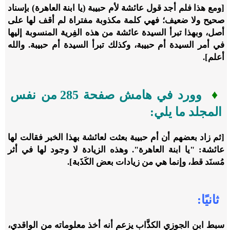
[ومع هذا فلم أجد قول عائشة لأم حبيبة (يا ابنة العاهرة) بإسناد
صحيح ولا ضعيف؛ فهي كلمة مكذوبة مفتراة لم أقف لها على
أصل، وبهذا تبرأ السيدة عائشة من هذه الفِرية المنسوبة إليها
في أمر السيدة أم حبيبة، وكذلك تبرأ السيدة أم حبيبة. والله
أعلم].
♦
وورد في هامش صفحة ‏285 من نفس
المجلد ما يلي:
[ثم زاد بعضهم أن أم حبيبة بعثت لعائشة بهذا الخبر فقالت لها
عائشة: "يا ابنة العاهرة". وهذه الزيادة لا وجود لها في أثر
مُسنَد قط، وإنما هي من زيادات بعض الكَذَبة].
ثانيًا:
سبط ابن الجوزي الكذَّاب يزعم أنه أخذ معلوماته من الواقدي،