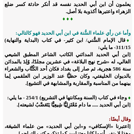
يعلمون أن ابن أبي الحديد نفسه قد أنكر حادثة كسر ضلع
الزهراء واعتبرها أكذوبة بلا أصل.
♦
♦
♦
وأما عن رأي علماء السُّنة في ابن أبي الحديد فهو كالتالي:
♦
قال الإمام السُّني/ ابن كثير- في كتاب (البداية والنهاية)
15
/‏
311
- ما يلي:
[ابن أبي الحديد المدائني الكاتب الشاعر المطبق الشيعي
الغالي، له «شرح نهج البلاغة» في عشرين مجلدًا، وُلِدَ بالمدائن
سنة
586
هجرية، ثم صار إلى بغداد فكان أحد الكُتَّاب والشعراء
بالديوان الخليفتي، وكان حظيًّا عند الوزير ابن العلقمي لِما
بينهما من المناسبة والمقاربة والمشابهة في التشيع].
♦
وجاء في كتاب (السنة ومكانتها في التشريع)
1
/‏
254
- ما يلي:
[ابن أبي الحديد ..... ما دام مُعْتَزِلِيًّا شِيعِيًّا يَتَعَصَّبُ لشيعته].
وقال أيضًا:
[اعتبرنا «الإسكافي» و«ابن أبي الحديد» من علماء الشيعَة،
وهذا لا ينفي أنهما كانا معتزليين كما تذكره كتب التراجم].