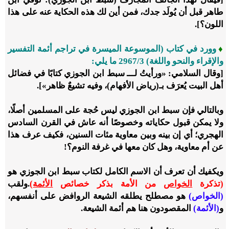
طاهر قبل أن يُولَد جدك، فمن أين لك هذه الحكاية عنه على هذا
اللون؟].
♦
وورد في كتاب (الموسوعة الميسرة في تراجم أئمة التفسير
والإقراء والنحو واللغة) 3/‏2967 ما يلي:
[وقال السلامي: «ورأيتُ لـــ سبط ابن الجوزي كتابًا في فضائل
أهل البيت يُعرَف بـ(رياض الأفهام)، وفيه تشيعٌ ظاهر»].
وبالتالي فإن سبط ابن الجوزي ليس حُجة على المسلمين أصلًا،
ولا يمكن قبول حكاياته وخصوصًا أنه عاش في القرن السادس
الهجري؛ أي إن بينه وبين معاوية مئات السنين، فكيف عرف هذا
عن أم معاوية، وهل كان معها في غرفة النوم؟!
ويكفيك أن تعرف أن الاسم الكامل لكتاب سبط ابن الجوزي هو
(تذكرة
الخواص
من الأمة بذكر خصائص
الأئمة
)
.
ولقب
(الخواص)
هو مصطلح يطلقه الشيعة الروافض على أنفسهم،
و
(الأئمة)
المقصودون هنا هم أئمة الشيعة.