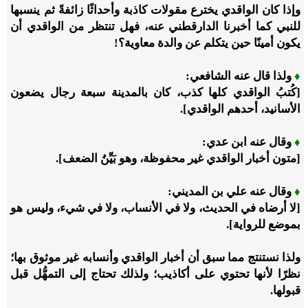
وإذا كان الواقدي يخترع مقولات كاذبة وأحداثًا زائفةً ثم ينسبها
للنبي كما أخبرنا الدارقطني عنه، فهل تنتظر من الواقدي أن
يكون أمينًا حين يتكلم عن والدة معاوية؟!
♦
ولذا قال عنه الشافعي:
[كُتبُ الواقدي كلها كذب، كان بالمدينة سبعة رجال يضعون
الأسانيد، أحدهم الواقدي].
♦
وقال عنه ابن عدي:
[متون أخبار الواقدي غير محفوظة، وهو بَيِّنُ الضعف].
♦
وقال عنه علي بن المديني:
[لا أرضاه في الحديث، ولا في الأنساب، ولا في شيء، وليس هو
بموضع للرواية].
ولذا نستنتج مما سبق أن أخبار الواقدي وأنسابه غير موثوق بها؛
نظرًا لأنها تحتوي على أكاذيب؛ ولذلك تحتاج إلى التمهُّل قبل
قبولها.