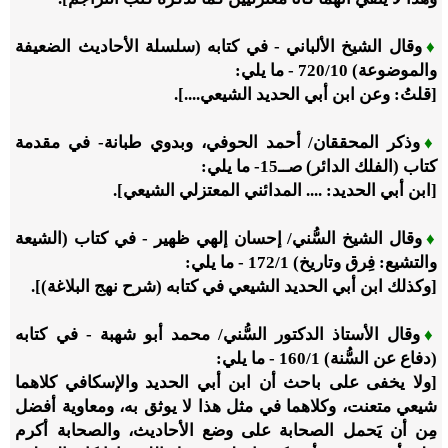
♦
وقال الشيخ الألباني - في كتابه (سلسلة الأحاديث الضعيفة
والموضوعة)
10
/‏
720
- ما يلي:
[قلتُ: وعن ابن أبي الحديد الشيعي....].
♦
وذكر المحققان/ أحمد الحوفي، وبدوي طبانة- في مقدمة
كتاب (الفلك الدائر) صــ
15
- ما يلي:
[ابن أبي الحديد: .... المدائني المعتزلي الشيعي].
♦
وقال الشيخ السُّني/ إحسان إلهي ظهير - في كتاب (الشيعة
والتشيع: فِرق وتاريخ)
1
/‏
172
- ما يلي:
[وكذلك ابن أبي الحديد الشيعي في كتابه (شرح نهج البلاغة)].
♦
وقال الأستاذ الدكتور السُّني/ محمد أبو شهبة - في كتابه
(دفاع عن السُّنة)
1
/‏
160
- ما يلي:
[ولا يخفى على باحث أن ابن أبي الحديد والإسكافي كلاهما
شيعي متعنت، وكلاهما في مثل هذا لا يوثق به، ومعاوية أفضل
مِن أن يَحمل الصحابة على وضع الأحاديث، والصحابة أكرم