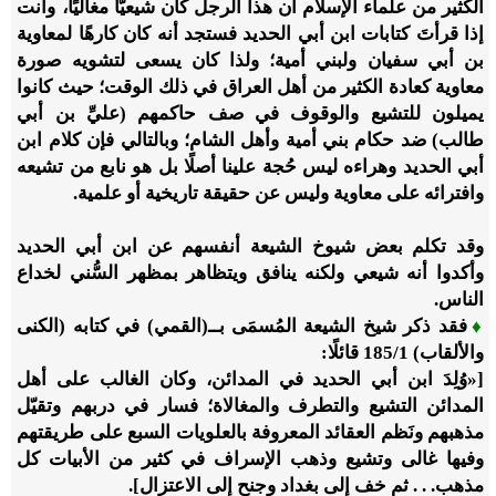
الكثير من علماء الإسلام أن هذا الرجل كان شيعيًّا مغاليًا، وأنت
إذا قرأتَ كتابات ابن أبي الحديد فستجد أنه كان كارهًا لمعاوية
بن أبي سفيان ولبني أمية؛ ولذا كان يسعى لتشويه صورة
معاوية كعادة الكثير من أهل العراق في ذلك الوقت؛ حيث كانوا
يميلون للتشيع والوقوف في صف حاكمهم (عليِّ بن أبي
طالب) ضد حكام بني أمية وأهل الشام؛ وبالتالي فإن كلام ابن
أبي الحديد وهراءه ليس حُجة علينا أصلًا بل هو نابع من تشيعه
وافترائه على معاوية وليس عن حقيقة تاريخية أو علمية.
وقد تكلم بعض شيوخ الشيعة أنفسهم عن ابن أبي الحديد
وأكدوا أنه شيعي ولكنه ينافق ويتظاهر بمظهر السُّني لخداع
الناس.
♦
فقد ذكر شيخ الشيعة المُسمَى بــ(القمي) في كتابه (الكنى
والألقاب)
1
/‏
185
قائلًا:
[«وُلِدَ ابن أبي الحديد في المدائن، وكان الغالب على أهل
المدائن التشيع والتطرف والمغالاة؛ فسار في دربهم وتقيّل
مذهبهم ونَظم العقائد المعروفة بالعلويات السبع على طريقتهم
وفيها غالى وتشيع وذهب الإسراف في كثير من الأبيات كل
مذهب. . . ثم خف إلى بغداد وجنح إلى الاعتزال].