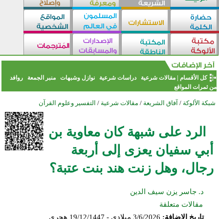
كل الأقسام
|
مقالات شرعية
دراسات شرعية
نوازل وشبهات
منبر الجمعة
روافد
من ثمرات المواقع
شبكة الألوكة
/
آفاق الشريعة
/
مقالات شرعية
/
التفسير وعلوم القرآن
الرد على شبهة كان معاوية بن
أبي سفيان يعزى إلى أربعة
رجال، وهل زنت هند بنت عتبة؟
د. جاسر يزن سيف الدين
مقالات متعلقة
تاريخ الإضافة:
3/6/2026 ميلادي - 19/12/1447 هجري