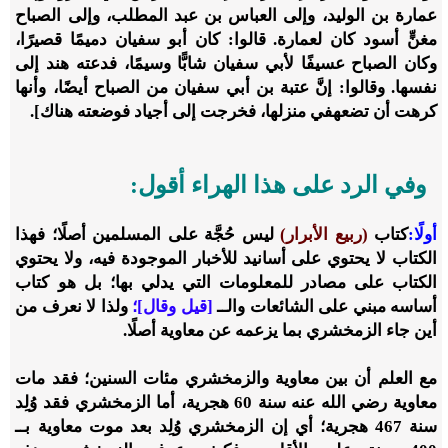
عمارة بن الوليد، وإلى العباس بن عبد المطلب، وإلى الصباح
مغنٍّ أسود كان لعمارة. قالوا: كان أبو سفيان دميمًا قصيرًا،
وكان الصباح عسيفًا لأبي سفيان شابًّا وسيمًا، فدعته هند إلى
نفسها. وقالوا: إنَّ عتبة بن أبي سفيان من الصباح أيضًا، وأنها
كرهت أن تضعه
في منزلها، فخرجت إلى أجياد فوضعته هناك].
وفي الرد على هذا الهراء أقول:
أولًا:
كتاب
(ربيع الأبرار)
ليس حُجَّة على المسلمين أصلًا؛ فهذا
الكتاب لا يحتوي على أسانيد للأخبار الموجودة فيه، ولا يحتوي
الكتاب على مصادر للمعلومات التي يدلي بها؛ بل هو كتاب
أساسه مبني على الشائعات والــ
[قيل وقال]؛
ولذا لا نعرف من
أين جاء الزمخشري بما يزعمه عن معاوية أصلًا.
مع العلم أن بين معاوية والزمخشري مئات السنين؛ فقد مات
معاوية رضي الله عنه سنة
60
هجرية، أما الزمخشري فقد وُلِد
سنة
467
هجرية؛ أي إن الزمخشري وُلِد بعد موت معاوية بــ