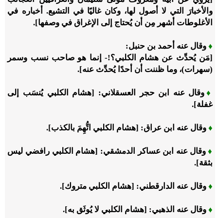
والأخبارَ التي لا أصول لها، وكان غاليًا في التشيع. أخباره في
الأغلوطات أشهر مِن أن يُحتاج إلى الإغراق في وصفها].
♦
وقال عنه أحمد بن حنبل:
[مَن يُحدِّث عن هشام الكلبي؟!- إنما هو صاحب نسب وسمر
(سهرات)، وما ظننت أن أحدًا يُحدِّث عنه].
♦
وقال عنه ابن حجر العسقلاني: [هشام الكلبي يُنسَب إلى
غفلة].
♦
وقال عنه ابن عراق: [هشام الكلبي اتُّهِمَ بالكذب].
♦
وقال عنه ابن عساكر الدمشقي: [هشام الكلبي رافضي ليس
بثقة].
♦
وقال عنه الدارقطني: [هشام الكلبي متروك].
♦
وقال عنه الذهبي: [هشام الكلبي لا يُوثَق به].