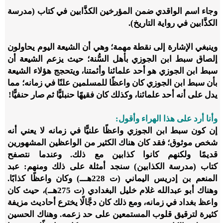
وجاء اسم الواقدي ضمن المؤرخين الكذَّابين في كتاب (مدرسة
الكذَّابين في رواية التاريخ).
وينبغي الإشارة إلى نقطة مهمة؛ وهي أن الشيعة اليوم يحاولون
إلصاق سبط ابن الجوزي بأهل السُّنة؛ حيث يزعم الشيعة أن
سبط ابن الجوزي هو أحد علمائنا وأئمتنا، ويتحجج هؤلاء الشيعة
بأن سبط ابن الجوزي كان واعظًا للمسلمين علنًا في زمانه؛ مما
يدل على أنه أحد علمائنا، وكذلك كان فقيهًا حنبليًّا ثم صار حنفيًّا!
وأنا أرد على هذا الهراء وأقول:
إن كون سبط ابن الجوزي واعظًا علنيًّا في زمانه لا يعني أنه
شخص موثوق؛ فقد كان هناك الكثير من الواعظين المشهورين
قديمًا ولكنهم كانوا كذابين مع ذلك. وعندما نتصفح
كتاب (مدرسة الكذابين) سنجد أمثلة على ذلك ومنهم: عبد
المنعم بن إدريس اليماني (ت
228
هـــ) وكان واعظًا كذابًا.
وهناك أبو عبدالله غلام خليل البغدادي (ت
275
هــ)، حيث كان
واعظ بغداد في زمانه، ومع ذلك كان دجَّالًا يخترع أحاديث مزيفة
كثيرة لترقيق قلوب المستمعين على حد زعمه. وهناك الحسين