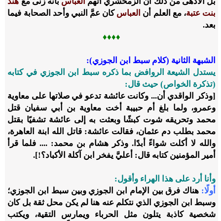
بل الأدهى من ذلك أن الزمخشري اتَّهم
العباس
بأنه زنى مع
هند
بنت عتبة
، مع العلم أن
العباس
كان عمَّ النبي وأحد الصحابة فيما
بعد.
♦♦♦♦
الشبهة الثانية (كلام سبط ابن الجوزي):
يستدل الشيعة الروافض بما ذكره سبط ابن الجوزي في كتابه
(تذكرة الخواص) حيث قال:
[وذكر الواقدي أن... وكانت عائشة تدعو في صلاتها على معاوية
وعمرو، ولما بلغ أم حبيبة أخت معاوية بن أبي سفيان قتل
محمد وتحريقه شوت كبشًا وبعثت به إلى عائشة تشفيًا بقتل
محمد بطلب دم عثمان، فقالت عائشة: قاتل الله ابنة العاهرة،
والله لا أكلت شواءً أبدًا. وذكر هشام بن محمد: .... فلما قرأ
أمير المؤمنين كتابه قال: أعليَّ يفخر ابن آكلة الأكباد؟!].
وأنا أرد على هذا الهراء وأقول:
أولًا:
هناك فرق بين الإمام ابن الجوزي وبين سبط ابن الجوزي؛
وسبط ابن الجوزي الذي نتكلم عنه هنا لم يكن محل ثقة بل كان
شخصية كاذبة يتلون مثل الحرباء ويمارس التقية، ويكتب