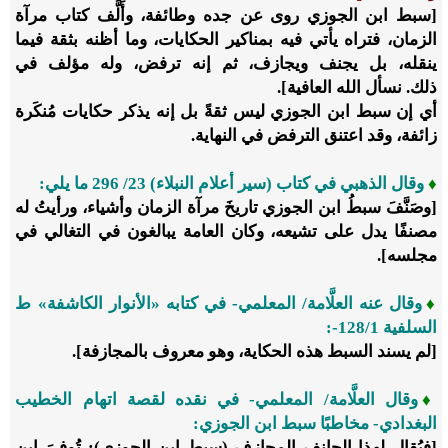
[سبط ابن الجوزي روى عن جده وطائفة، وأَلَّف كتاب مرآة
الزمان، فتراه يأتي فيه بمناكير الحكايات، وما أظنه بثقة فيما
ينقله، بل يجنف ويجازف، ثم إنه ترفض، وله مؤلف في
ذلك. نسأل الله العافية].
أي إن سبط ابن الجوزي ليس ثقةً بل إنه يذكر حكايات مُنكَرة
زائفة، وقد اعتنق الترفض في النهاية.
♦
وقال الذهبي في كتاب (سير أعلام النبلاء)
23
/
296
ما يلي:
[وصَنَّفَ سبطُ ابن الجوزي تاريخَ مرآة الزمان وأشياء، ورأيتُ له
مصنفًا يدل على تشيعه، وكان العامة يبالغون في التغالي في
مجلسه].
♦
وقال عنه العلَّامة/ المعلمي- في كتابه «الأنوار الكاشفة» ط
السلفية 1/‏128-:
[لم يسند السبط هذه الحكاية، وهو معروف بالمجازفة].
♦
وقال العلَّامة/ المعلمي- في نقده لقصة اتهام الخطيب
البغدادي- مخاطبًا سبط ابن الجوزي:
[فيُقال لهذا الجانف المجازف (سبط ابن الجوزي): تُوفيَ ابن