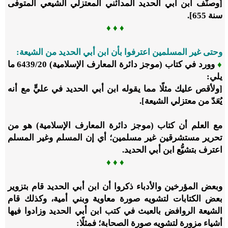
[وصنَّف ابن أبي الحديد المدائني المعتزلي الشيعي المتوفى
سنة
655
].
♦
♦
♦
وحتى غير المسلمين اعترفوا بأن ابن أبي الحديد من الشيعة:
♦
وورد في كتاب (موجز دائرة المعارف الإسلامية)
20
/‏
6439
ما
يلي:
[ولأقص عليك مثلًا مما يقوله ابن أبي الحديد في عليٍّ مع أنه
يُعَدّ من معتزلي الشيعة].
مع العلم أن كتاب (موجز دائرة المعارف الإسلامية) هو من
تحرير مستشرقين غير مسلمين؛ أي إن المسلم وغير المسلم
اعترف بتشيُّع ابن أبي الحديد.
♦ ♦ ♦
وبعض المؤرخين والأدباء ذكروا أن ابن أبي الحديد قام بتزوير
بعض الكتابات لتشويه صورة معاوية وبني أمية، وكذلك قام
الشيعة الروافض بالعبث في كتب ابن أبي الحديد وزادوا فيها
أشياء مزورة لتشويه صورة الصحابة؛ فمثلًا: