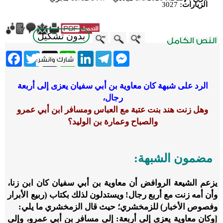
الزيارات:
3027
بدون تشكيل
ebook
Twitter
WhatsApp
X
LinkedIn
Telegram
Messenger
الرد على شبهة كان معاوية بن أبي سفيان يعزى إلى أربعة
رجال،
وهل زنت هند بنت عتبة مع العباس ومسافر ابن أبي عمرو
والصباح وعمارة بن الوليد؟
مضمون الشبهة:
يزعم الشيعة الروافض أن معاوية بن أبي سفيان كان ابن زنا،
وأن أمه زنت مع أربع رجال! ويستدلون لذلك بكتاب (ربيع الأبرار
وفصوص الأخبار) للزمخشري؛ حيث قال الزمخشري ما يلي:
[وكان معاوية يعزى إلى أربعة: إلى مسافر بن أبي عمرو، وإلى