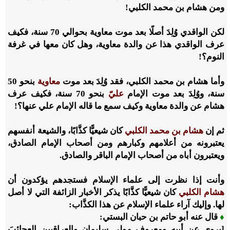
ومن هشام بن محمد الكلبي!
لكن الواقدي وُلِدَ أصلًا بعد موت معاوية بحوالي
70
سنة، فكيف
عرف الواقدي هذا عن والدة معاوية، وهل كان معها في غرفة
النوم؟!
وأما هشام بن محمد الكلبي، فقد وُلِدَ بعد موت
معاوية
بنحو
50
سنة، ووُلِدَ بعد موت الإمام
عليّ
بنحو
70
سنة، فكيف عرف
هشام عن والدة معاوية وكيف سمع ما قاله الإمام علي عنها؟!
ثم إن
هشام بن محمد الكلبي
كان شيعيًّا كذَّابًا، والشيعة أنفسهم
يعتبرونه من أعلامهم وكبارهم ومن أصحاب الإمام الصادق،
ويعتبرون أباه من أصحاب الإمام الباقر والصادق.
وأنت إذا نظرت إلى علماء الإسلام فستجدهم يؤكدون أن
هشام الكلبي
كان شيعيًّا كذَّابًا يذكر الأخبار الزائفة التي لا أصل
لها. وإليك آراء علماء الإسلام عن هذا الكذَّاب:
♦
قال عنه أبو حاتم بن حبان البستي:
[يروي عن أبيه ومعروف مولى سليمان والعراقيين العجائبَ