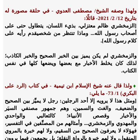
ولهذا وصفه الشيخ/ مصطفى العدوي - في حلقة مصورة له
بتاريخ
12
/
2
/
2021
- قائلًا:
[الزمخشري ظالم معتزلي، بذيء اللسان، يتطاول حتى على
أصحاب رسول الله... وماذا تنتظر من شخص
يقدم رأيه على
كلام رسول الله].
والزمخشري لم يكن يميز بين الخبر الصحيح والخبر الكاذب؛
لذلك كان يخلط الأخبار مع بعضها ويضعها كلها في نفس
الكتاب.
♦
ولذا قال عنه شيخ الإسلام ابن تيمية - في كتاب (الرد على
البكري)
1
/
73
- ما يلي:
[ومثل هذا لا يرويه إلا أحد الرجلين: رجل لا يميِّز بين الصحيح
والضعيف، والغث والسمين، وهم جمهور مصنفي السيَر
والأخبار وقصص الأنبياء؛ كالثعالبي والواحدي
والمهدوي والزمخشري... وأمثالهم من المصنِّفين في التفسير،
فهؤلاء لا يعرفون الصحيح من السقيم، ولا لهم خبرة بالمروي
المنقول، ولا لهم خبرة بالرواة النقلة؛ بل يجمعون فيما يروون