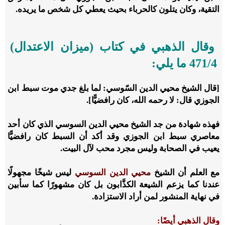
التقية، وكان يتلون كالحرباء بحيث يعطي كل شخص ما يريده.
وقال الذهبي في كتاب (ميزان الاعتدال)
4/‏471 ما يلي:
[قال الشيخ محيي الدين السّوسي: لما بلغ جدي موت سبط ابن
الجوزي قال: لا رحمه الله، كان رافضيًّا].
فهذه شهادة من جد الشيخ محيي الدين السوسي الذي كان أحد
معاصري سبط ابن الجوزي وقد أكد أن السبط كان رافضيًّا
يعيب في الصحابة وليس مجرد محب لآل البيت.
مع العلم أن الشيخ
محيي الدين السوسي
ليس شيخًا مجهولًا
عندنا كما يزعم الشيعة الكذَّابون بل كان مشهورًا كما سأبين
في نهاية المنشور لمن أراد الاستزادة.
وقال الذهبي أيضًا: