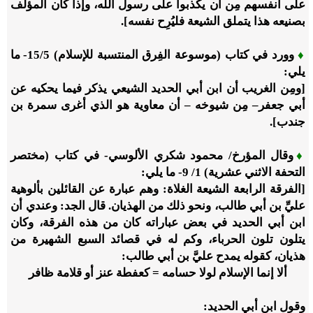
على أنفسهم مِن أن يكذبوا على رسول الله، وإذا كان المؤلف
بصنيعه هذا يتملق الشيعة فليُرِح نفسه].
♦
وورد في كتاب (موسوعة الفِرق المنتسبة للإسلام)
5
/‏
15
- ما
يلي:
[ومِن الغريب أن ابن أبي الحديد الشيعي يذكر فيما يحكيه عن
أبي جعفر– مِن شيوخه – أن معاوية هو الذي أغرى سمرة بن
جندب].
♦
وقال المؤرخ/ محمود شكري الألوسي- في كتاب (مختصر
التحفة الاثني عشرية)
1
/
9
- ما يلي:
[الفرقة الرابعة الشيعة الغلاة: وهم عبارة عن القائلين بألوهية
عليِّ بن أبي طالب، ونحو ذلك من الهذيان. قال الجد: وعندي أن
ابن أبي الحديد في بعض عباراته كان من هذه الفرقة، وكان
يتلون تلون الحرباء، وكم له في قصائد السبع الشهيرة من
هذيان، كقوله يمدح عليَّ بن أبي طالب:
ألا إنما الإسلام لولا حسامه = كعفطة عنز أو قلامة ظافر
وقول ابن أبي الحديد: