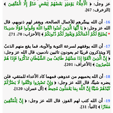
عز وجل:
﴿
الْأَخِلَّاءُ يَوْمَئِذٍ بَعْضُهُمْ لِبَعْضٍ عَدُوٌّ إِلَّا الْمُتَّقِينَ
﴾
[الزخرف: 67].
16-
أن الله ييسِّرهم للأعمال الصالحة، ويغفر لهم ذنوبهم، قال
الله عز وجل:
﴿
يَا أَيُّهَا الَّذِينَ آمَنُوا اتَّقُوا اللَّهَ وَقُولُوا قَوْلًا سَدِيدًا
*
يُصْلِحْ لَكُمْ أَعْمَالَكُمْ وَيَغْفِرْ لَكُمْ ذُنُوبَكُمْ
﴾
[الأحزاب: 70، 71].
17-
أن الله يوفقهم لسرعة التوبة والأوبة، فما يقع منهم الذنبُ
إلا ويتذكرون قريبًا ثم يعودون تائبين نادمين، قال الله عز وجل:
﴿
إِنَّ الَّذِينَ اتَّقَوْا إِذَا مَسَّهُمْ طَائِفٌ مِنَ الشَّيْطَانِ تَذَكَّرُوا فَإِذَا هُمْ
مُبْصِرُونَ
﴾
[الأعراف: 201].
18-
أن الله يحميهم من عدوهم، فمهما كاد الأعداء للمتقي، فلن
يضره شيئًا، قال الله عز وجل:
﴿
وَإِنْ تَصْبِرُوا وَتَتَّقُوا لَا يَضُرُّكُمْ
كَيْدُهُمْ شَيْئًا إِنَّ اللَّهَ بِمَا يَعْمَلُونَ مُحِيطٌ
﴾
[آل عمران: 120].
19-
أن الله كتب لهم الفوز، قال الله عز وجل:
﴿
إِنَّ لِلْمُتَّقِينَ
مَفَازًا
﴾
[النبأ: 31].