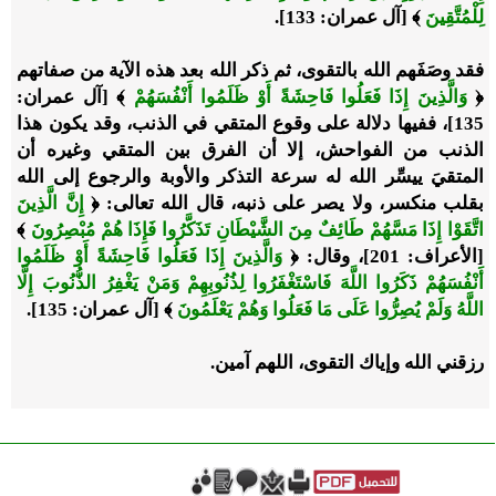
لِلْمُتَّقِينَ
﴾
[آل عمران: 133].
فقد وصَفَهم الله بالتقوى، ثم ذكر الله بعد هذه الآية من صفاتهم
﴿
وَالَّذِينَ إِذَا فَعَلُوا فَاحِشَةً أَوْ ظَلَمُوا أَنْفُسَهُمْ
﴾
[آل عمران:
135]
،
ففيها دلالة على وقوع المتقي في الذنب، وقد يكون هذا
الذنب من الفواحش، إلا أن الفرق بين المتقي وغيره أن
المتقيَ ييسِّر الله له سرعة التذكر والأوبة والرجوع إلى الله
بقلب منكسر، ولا يصر على ذنبه، قال الله تعالى
:
﴿
إِنَّ الَّذِينَ
اتَّقَوْا إِذَا مَسَّهُمْ طَائِفٌ مِنَ الشَّيْطَانِ تَذَكَّرُوا فَإِذَا هُمْ مُبْصِرُونَ
﴾
[الأعراف: 201]، وقال:
﴿
وَالَّذِينَ إِذَا فَعَلُوا فَاحِشَةً أَوْ ظَلَمُوا
أَنْفُسَهُمْ ذَكَرُوا اللَّهَ فَاسْتَغْفَرُوا لِذُنُوبِهِمْ وَمَنْ يَغْفِرُ الذُّنُوبَ إِلَّا
اللَّهُ وَلَمْ يُصِرُّوا عَلَى مَا فَعَلُوا وَهُمْ يَعْلَمُونَ
﴾
[آل عمران: 135].
رزقني الله وإياك التقوى، اللهم آمين.