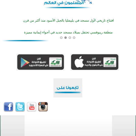
أكثر من 400 طالب يشاركون في مسابقة المعلومات الإسلامية بأستراليا
افتتاح تاريخي لأول مسجد في بلييفليا بالجبل الأسود منذ أكثر من قرن
منطقة ريبوفسي تحتفل بميلاد مسجد جديد في أجواء إيمانية مميزة
أكبر مشروع إسلامي في ريف أستراليا يفتتح أبوابه بعد سنوات من العمل والعطاء
القرآن والتربية في صدارة البرامج الصيفية للمسلمين في بينزا وساراتوف وموردوفيا هذا العام
اختتام الدورة التاسعة لمسابقة حفظ وتلاوة القرآن الكريم في أزناكاييف
تيسليتش تختتم برنامجا تعليميا لتعزيز القيم وبناء الشخصية للشباب المسلمين
اختتام منافسات قرآنية متميزة في بنغلاديش بمشاركة 3000 متسابق
أكثر من 400 طالب يشاركون في مسابقة المعلومات الإسلامية بأستراليا