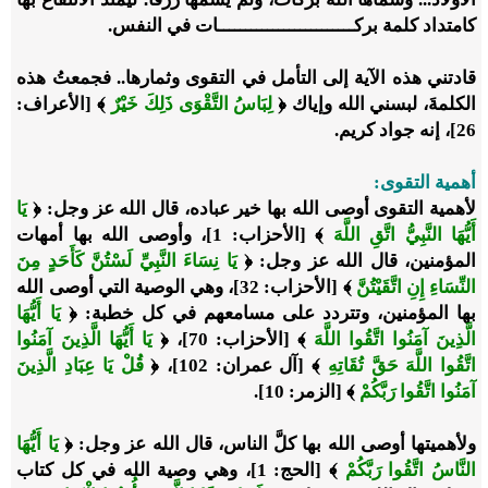
كامتداد كلمة بركـــــــــــــــــــــــــات في النفس.
قادتني هذه الآية إلى التأمل في التقوى وثمارها.. فجمعتُ هذه
الكلمةَ، لبسني الله وإياك
﴿
لِبَاسُ التَّقْوَى ذَلِكَ خَيْرٌ
﴾
[الأعراف:
26]، إنه جواد كريم.
أهمية التقوى:
لأهمية التقوى أوصى الله بها
خير عباده، قال الله عز وجل:
﴿
يَا
أَيُّهَا النَّبِيُّ اتَّقِ اللَّهَ
﴾
[الأحزاب: 1]، وأوصى الله بها أمهات
المؤمنين، قال الله عز وجل:
﴿
يَا نِسَاءَ النَّبِيِّ لَسْتُنَّ كَأَحَدٍ مِنَ
النِّسَاءِ إِنِ اتَّقَيْتُنَّ
﴾
[الأحزاب: 32]، وهي الوصية التي أوصى الله
بها المؤمنين، وتتردد على مسامعهم في كل خطبة:
﴿
يَا أَيُّهَا
الَّذِينَ آمَنُوا اتَّقُوا اللَّهَ
﴾
[الأحزاب: 70]،
﴿
يَا أَيُّهَا الَّذِينَ آمَنُوا
اتَّقُوا اللَّهَ حَقَّ تُقَاتِهِ
﴾
[آل عمران: 102]،
﴿
قُلْ يَا عِبَادِ الَّذِينَ
آمَنُوا اتَّقُوا رَبَّكُمْ
﴾
[الزمر: 10].
ولأهميتها أوصى الله بها كلَّ الناس، قال الله عز وجل:
﴿
يَا أَيُّهَا
النَّاسُ اتَّقُوا رَبَّكُمْ
﴾
[الحج: 1]، وهي وصية الله في كل كتاب