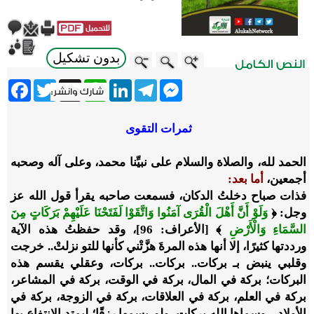
بدون تشكيل
ebook
Twitter
WhatsApp
X
LinkedIn
Telegram
Messenger
ثمرات التقوى
الحمد لله، والصلاة والسلام على نبيِّنا محمد، وعلى آله وصحبه
أجمعين،
أما بعد:
فذات صباح دخلتُ الدكان، فسمعت صاحبه يقرأ قول الله عز
وجل:
﴿
وَلَوْ أَنَّ أَهْلَ الْقُرَى آمَنُوا وَاتَّقَوْا لَفَتَحْنَا عَلَيْهِمْ بَرَكَاتٍ مِنَ
السَّمَاءِ وَالْأَرْضِ
﴾
[الأعراف: 96]، وقد حفظتُ هذه الآية
ورددتها كثيرًا، إلا أنها هذه المرةَ هزَّتْني كأنها للتو نزلتْ.. خرجت
وقلبي ينبض بـ بركات.. بركات.. بركات، وعقلي يقسم هذه
البركات؛ بركة في المال، بركة في الوقت، بركة في المشاعر،
بركة في العلم، بركة في العلاقات، بركة في الزوجة، بركة في
الأولاد... وسماها الله بركات، ولم يسمها رزقًا؛ ليمتد الانتفاع بها