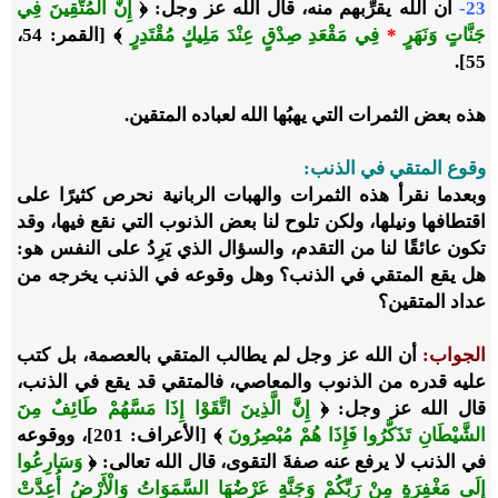
23-
أن الله يقرِّبهم منه، قال الله عز وجل:
﴿
إِنَّ الْمُتَّقِينَ فِي
جَنَّاتٍ وَنَهَرٍ
*
فِي مَقْعَدِ صِدْقٍ عِنْدَ مَلِيكٍ مُقْتَدِرٍ
﴾
[القمر: 54،
55].
هذه بعض الثمرات التي يهبُها الله لعباده المتقين.
وقوع المتقي في الذنب
:
وبعدما نقرأ هذه الثمرات والهبات الربانية نحرص كثيرًا على
اقتطافها ونيلها، ولكن تلوح لنا بعض الذنوب التي نقع فيها، وقد
تكون عائقًا لنا من التقدم، والسؤال الذي يَرِدُ على النفس هو:
هل يقع المتقي في الذنب؟ وهل وقوعه في الذنب يخرجه من
عداد المتقين؟
الجواب
:
أن الله عز وجل لم يطالب المتقي بالعصمة، بل كتب
عليه قدره من الذنوب والمعاصي، فالمتقي قد يقع في الذنب،
قال الله عز وجل:
﴿
إِنَّ الَّذِينَ اتَّقَوْا إِذَا مَسَّهُمْ طَائِفٌ مِنَ
الشَّيْطَانِ تَذَكَّرُوا فَإِذَا هُمْ مُبْصِرُونَ
﴾
[الأعراف: 201]، ووقوعه
في الذنب لا يرفع عنه صفةَ التقوى، قال الله تعالى:
﴿
وَسَارِعُوا
إِلَى مَغْفِرَةٍ مِنْ رَبِّكُمْ وَجَنَّةٍ عَرْضُهَا السَّمَوَاتُ وَالْأَرْضُ أُعِدَّتْ