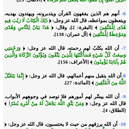
6-
أنهم هم الذين يفقهون القرآن ويتدبرونه، ويهتدون بهديه،
ويتعظون بمواعظه، قال الله عز وجل:
﴿
ذَلِكَ الْكِتَابُ لَا رَيْبَ فِيهِ
هُدًى لِلْمُتَّقِينَ
﴾
[البقرة: 2]، وقال:
﴿
هَذَا بَيَانٌ لِلنَّاسِ وَهُدًى
وَمَوْعِظَةٌ لِلْمُتَّقِينَ
﴾
[آل عمران: 138].
7-
أن الله يكتُبُ لهم رحمته، قال الله عز وجل:
﴿
وَرَحْمَتِي
وَسِعَتْ كُلَّ شَيْءٍ فَسَأَكْتُبُهَا لِلَّذِينَ يَتَّقُونَ وَيُؤْتُونَ الزَّكَاةَ وَالَّذِينَ
هُمْ بِآيَاتِنَا يُؤْمِنُونَ
﴾
[الأعراف: 156].
8-
أن الله يتقبل منهم أعمالهم، قال الله عز وجل:
﴿
إِنَّمَا يَتَقَبَّلُ
اللَّهُ مِنَ الْمُتَّقِينَ
﴾
[المائدة: 27].
9-
أن الله ييسِّر لهم أمورهم فلا توصد في وجوههم الأبواب،
قال الله عز وجل:
﴿
وَمَنْ يَتَّقِ اللَّهَ يَجْعَلْ لَهُ مِنْ أَمْرِهِ يُسْرًا
﴾
[الطلاق: 4].
10-
أن الله يرزقهم من حيث لا يحتسبون، قال الله عز وجل:
﴿