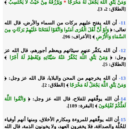
وَمَنْ يَتَّقِ اللَّهَ يَجْعَلْ لَهُ مَخْرَجًا
*
وَيَرْزُقْهُ مِنْ حَيْثُ لَا يَحْتَسِبُ
﴾
[الطلاق: 2، 3].
11-
أن الله يفتح عليهم بركات من السماء والأرض، قال الله
تعالى:
﴿
وَلَوْ أَنَّ أَهْلَ الْقُرَى آمَنُوا وَاتَّقَوْا لَفَتَحْنَا عَلَيْهِمْ بَرَكَاتٍ مِنَ
السَّمَاءِ وَالْأَرْضِ
﴾
[الأعراف: 96].
12-
أن الله يكفِّر عنهم سيئاتهم ويعظم أجورهم، قال الله عز
وجل:
﴿
وَمَنْ يَتَّقِ اللَّهَ يُكَفِّرْ عَنْهُ سَيِّئَاتِهِ وَيُعْظِمْ لَهُ أَجْرًا
﴾
[الطلاق: 5].
13-
أن الله يخرجهم من المحن والبلايا، قال الله عز وجل:
﴿
وَمَنْ يَتَّقِ اللَّهَ يَجْعَلْ لَهُ مَخْرَجًا
﴾
[الطلاق: 2].
14-
أن الله يوفِّقهم للفلاح، قال الله عز وجل:
﴿
وَاتَّقُوا اللَّهَ
لَعَلَّكُمْ تُفْلِحُونَ
﴾
[البقرة: 189].
15-
أن الله يوفِّقهم للمروءة ومكارم الأخلاق، ومنها أنهم أوفياء
للخُلَّة والصداقة، فلا يخفرون العهد، ولا يخونون الذمة، قال الله