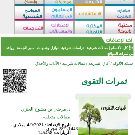
كل الأقسام
|
مقالات شرعية
دراسات شرعية
نوازل وشبهات
منبر الجمعة
روافد
من ثمرات المواقع
شبكة الألوكة
/
آفاق الشريعة
/
مقالات شرعية
/
الآداب والأخلاق
ثمرات التقوى
د. مرضي بن مشوح العنزي
مقالات متعلقة
تاريخ الإضافة:
4/9/2021 ميلادي -
28/1/1443 هجري
الزيارات:
145458