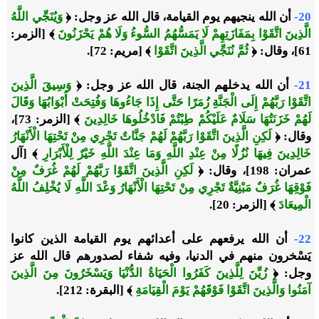
20-
أن الله ينجيهم يوم القيامة، قال الله عز وجل:
﴿
وَيُنَجِّي اللَّهُ
الَّذِينَ اتَّقَوْا بِمَفَازَتِهِمْ لَا يَمَسُّهُمُ السُّوءُ وَلَا هُمْ يَحْزَنُونَ
﴾
[الزمر:
61]
،
وقال
:
﴿
ثُمَّ نُنَجِّي الَّذِينَ اتَّقَوْا
﴾
[مريم: 72].
21-
أن الله يدخلهم الجنة، قال الله عز وجل:
﴿
وَسِيقَ الَّذِينَ
اتَّقَوْا رَبَّهُمْ إِلَى الْجَنَّةِ زُمَرًا حَتَّى إِذَا جَاءُوهَا وَفُتِحَتْ أَبْوَابُهَا وَقَالَ
لَهُمْ خَزَنَتُهَا سَلَامٌ عَلَيْكُمْ طِبْتُمْ فَادْخُلُوهَا خَالِدِينَ
﴾
[الزمر: 73]،
وقال:
﴿
لَكِنِ الَّذِينَ اتَّقَوْا رَبَّهُمْ لَهُمْ جَنَّاتٌ تَجْرِي مِنْ تَحْتِهَا الْأَنْهَارُ
خَالِدِينَ فِيهَا نُزُلًا مِنْ عِنْدِ اللَّهِ وَمَا عِنْدَ اللَّهِ خَيْرٌ لِلْأَبْرَارِ
﴾
[آل
عمران: 198]، وقال:
﴿
لَكِنِ الَّذِينَ اتَّقَوْا رَبَّهُمْ لَهُمْ غُرَفٌ مِنْ
فَوْقِهَا غُرَفٌ مَبْنِيَّةٌ تَجْرِي مِنْ تَحْتِهَا الْأَنْهَارُ وَعْدَ اللَّهِ لَا يُخْلِفُ اللَّهُ
الْمِيعَادَ
﴾
[الزمر: 20].
22-
أن الله يرفعهم على أعدائهم يوم القيامة الذين كانوا
يَسْخرون منهم في الدنيا، وفيه شفاء لصدورهم قال الله عز
وجل:
﴿
زُيِّنَ لِلَّذِينَ كَفَرُوا الْحَيَاةُ الدُّنْيَا وَيَسْخَرُونَ مِنَ الَّذِينَ
آمَنُوا وَالَّذِينَ اتَّقَوْا فَوْقَهُمْ يَوْمَ الْقِيَامَةِ
﴾
[البقرة: 212].