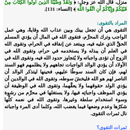
منزل، قال الله عز وجل:
﴿
وَلَقَدْ وَصَّيْنَا الَّذِينَ أُوتُوا الْكِتَابَ مِنْ
قَبْلِكُمْ وَإِيَّاكُمْ أَنِ اتَّقُوا اللَّهَ
﴾
[النساء: 131]
.
المراد بالتقوى
:
التقوى هي أن تجعل بينك وبين عذاب الله وقايةً، وهي عمل
الواجب وترك المحرَّم، فتقوى الله في المال أن يؤدي المسلم
الحقَّ الذي عليه فيه، ويبتعد عن إنفاقه في الحرام، وتقوى الله
في العلم أن يبذله ولا يستخدمه في حرام، وتقوى الله في
الزوج أن تؤدى واجباته ولا يُتجاوز حدود الله فيه، وتقوى الله في
الأولاد أن يؤدي الوالد الواجبات تجاههم ولا يظلمهم فهو السند
لهم، فإن كان السند سوطًا عليهم، فحينها ليتذكر الوالد أن
الناصر لهم هو الله فليخشَ سوطه، وتقوى الله في الوالدين أن
يؤدي الولد حقوقهما ولا يعقَّهما، وتقوى الله في الوظيفة أن
يؤدي الموظف واجباتِه فيها، ولا يستغلها في محرَّم من رشوة
وسوء استخدام سلطة وغيرها، وتقوى الله في نعمه كلِّها
شكرُها وعدم وضعها فيما يغضب الله، وكلما أدى المرء واجباته
نال ثمرات التقوى.
ثمرات التقوى؟