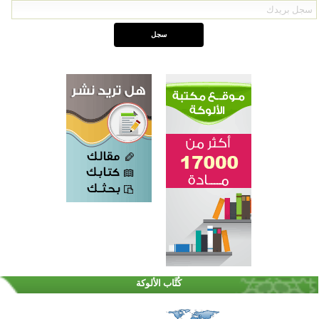
اختتام الدورة التاسعة لمسابقة حفظ وتلاوة القرآن الكريم في أزناكاييف
تيسليتش تختتم برنامجا تعليميا لتعزيز القيم وبناء الشخصية للشباب المسلمين
كُتَّاب الألوكة
اختتام منافسات قرآنية متميزة في بنغلاديش بمشاركة 3000 متسابق