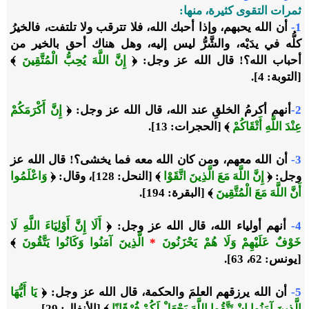
ثمرات التقوى كثيرة، منها:
1-
أن الله يحبهم، وإذا أحبك الله، فلا تترقب ولا تلتفت، فالخيرُ
كلُّه في يدَيْه، والشَّرُّ ليس إليه، وهل هناك أحق بالخير من
أحباب الله؟! قال الله عز وجل:
﴿
إِنَّ اللَّهَ يُحِبُّ الْمُتَّقِينَ
﴾
[التوبة: 4].
2-
أنهم أكرمُ الخلقِ عند الله، قال الله عز وجل:
﴿
إِنَّ أَكْرَمَكُمْ
عِنْدَ اللَّهِ أَتْقَاكُمْ
﴾
[الحجرات: 13].
3-
أن الله معهم، ومن كان الله معه فما يخشى؟! قال الله عز
وجل:
﴿
إِنَّ اللَّهَ مَعَ الَّذِينَ اتَّقَوْا
﴾
[النحل: 128]، وقال:
﴿
وَاعْلَمُوا
أَنَّ اللَّهَ مَعَ الْمُتَّقِينَ
﴾
[البقرة: 194].
4-
أنهم أولياء الله، قال الله عز وجل:
﴿
أَلَا إِنَّ أَوْلِيَاءَ اللَّهِ لَا
خَوْفٌ عَلَيْهِمْ وَلَا هُمْ يَحْزَنُونَ
*
الَّذِينَ آمَنُوا وَكَانُوا يَتَّقُونَ
﴾
[يونس: 62، 63].
5-
أن الله يرزقهم العلمَ والحكمة، قال الله عز وجل:
﴿
يَا أَيُّهَا
الَّذِينَ آمَنُوا إِنْ تَتَّقُوا اللَّهَ يَجْعَلْ لَكُمْ فُرْقَانًا
﴾
[الأنفال: 29].