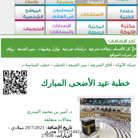
كل الأقسام
|
مقالات شرعية
دراسات شرعية
نوازل وشبهات
منبر الجمعة
روافد
من ثمرات المواقع
شبكة الألوكة
/
آفاق الشريعة
/
منبر الجمعة
/
الخطب
/
خطب المناسبات
خطبة عيد الأضحى المبارك
د. أمير بن محمد المدري
مقالات متعلقة
تاريخ الإضافة:
20/7/2021 ميلادي -
10/12/1442 هجري
الزيارات:
27838