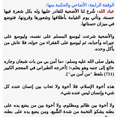
الوقفة الرابعة: الأضاحي والحكمة منها:
عباد الله:
شُرع لنا الأضحية للقادر عليها وله بكل شعرة فيها
حسنة، وتأتي يوم القيامة بأظلافها وشعورها وقرونها، فتوضع
في ميزان حسناتها.
والأضحية شرعت ليوسع المسلم على نفسه، وليوسع على
جيرانه وأحبابه، ثم ليوسع على الفقراء من حوله، فلا عاش من
يأكل وحده.
يقول صلى الله عليه وسلم: «ما آمن بي من بات شبعان وجاره
جائع إلى جنبه وهو يعلم»؛ [أخرجه الطبراني في المعجم الكبير
(751) بلفظ "من آمن بي"].
هذه أخوة الإسلام، فلا أخوة ولا تحاب بين إنسان عنده كل
شيء وإنسان ليس عنده شيء.
ولا أخوة بين ظالم ومظلوم، ولا أخوة بين من يضع يده على
بطنه يشكو التخمة من شدة الشِّبع، ومن يضع يده على بطنه