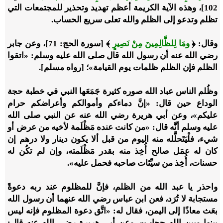
102]
، وهذه الآية الكريمة أعظم تهديد وتحذير للمجتمعات التي
تظلم وتدعو إلى الظلم والله تعلى سريع الحساب.
وقال:
﴿
ومَا لِلظَّالِمِينَ مِنْ نَصِيرٍ
﴾
[سورة الحج: 71]، وعن جابر
رضي الله عنه أن رسول الله قال صلى الله عليه وسلم: «اتقوا
الظلم فإن الظلم ظلمات يوم القيامة»؛ [رواه مسلم].
وظُلم الناس عباد الله صوره كثيرة جَمَعَها النبي في خطبة حجة
الوداع حين قال: «إنَّ دماءكم وأموالكم وأعراضكم حرام
عليكم»، وعن أبي هريرة رضي الله عنه عن النبي صلى الله
عليه وسلم أنَّه قال: «من كانت عنده مَظْلَمة لأخيه من عرض أو
شيء، فلْيَتَحلَّله منه اليوم من قبل ألا يكون دينار ولا درهم إن
كان له عمَل صالح أُخِذ منه بقدر مَظْلَمته، وإن لم تكُن له
حسنات، أُخِذ من سيِّئات صاحبه فحمل عليه».
واحذر يا عبد الله من الظلم، فإنَّ للمظلوم عند ربه دعوةً
مستجابة لا تُرَد، فعن ابن عباس رضي الله عنهما أن رسول الله
بعَث معاذًا إلى اليمن، فقال له: «اتَّق دعوة المظلوم فإنه ليس
بينها وبين الله حجاب»، وعن أبي هريرة رضي الله عنه قال: