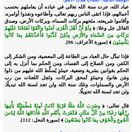
عباد الله، جرت سنة الله تعالى في عباده أن يعاملهم بحسب
أعمالهم، فإذا اتقى الناس ربهم تعالى، وأطاعوه ونفذوا أوامره،
وأقاموا شريعته، منَحهم بركات السماء، وبركات الأرض، وصدق
القائل جل وعلا:
﴿
ولَوْ أَنَّ أَهْلَ الْقُرَى آمَنُوا واتَّقَوْا لَفَتَحْنَا عَلَيْهِمْ
بَرَكَاتٍ مِنَ السَّمَاءِ والأَرْضِ ولَكِنْ كَذَّبُوا فَأَخَذْنَاهُمْ بِمَا كَانُوا
يَكْسِبُونَ
﴾
[سورة الأعراف: 96].
فإذا تبدَّل حال العباد من الطاعة إلى المعصية، ومن الشكر إلى
الكفر، ومن الصلاح إلى الفساد، ومن الحكم بما أنزل به إلى
الحكم بقوانين بشرية وضعية، حينئذٍ يُسلِّط الله عليهم من ذلوا
ومَن هانوا، وحينئذٍ تُمحق البركات، وتَحِل اللعنات من رب
الأرض والسماوات، وتلك سنة الله ولن تجد لسنة الله تبديلًا،
ولن تجد لسنة الله تحويلًا.
قال تعالى:
﴿
وضَرَبَ اللَّهُ مَثَلًا قَرْيَةً كَانَتْ آمِنَةً مُطْمَئِنَّةً يَأْتِيهَا
رِزْقُهَا رَغَدًا مِنْ كُلِّ مَكَانٍ فَكَفَرَتْ بِأَنْعُمِ اللَّهِ فَأَذَاقَهَا اللَّهُ لِبَاسَ
الْجُوعِ والْخَوْفِ بِمَا كَانُوا يَصْنَعُونَ
﴾
[سورة النحل: 112].