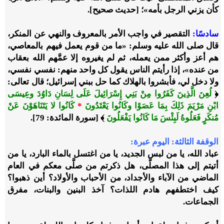
كأن يزني الرجل بأمه»؛ [حديث صحيح].
سادسًا
:
التقصير في واجب الأمر بالمعروف والنهي عن المنكر،
قال صلى الله عليه وسلم: «ما من قوم يعمل فيهم بالمعاصي،
هم أعز وأكثر ممن يعمله، ثم لم يغيروه إلا عمَّهم الله بعقاب
من عنده»، إذا رأيتم الناس يقول كل واحد منهم: نفسي نفسي،
ولا دخل لي، فأبشروا بالهلاك كما حل ببني إسرائيل؛ قال تعالى:
﴿
لُعِنَ الَّذِينَ كَفَرُوا مِنْ بَنِي إِسْرَائِيلَ عَلَى لِسَانِ دَاوُدَ وعِيسَى
ابْنِ مَرْيَمَ ذَلِكَ بِمَا عَصَوْا وكَانُوا يَعْتَدُونَ
*
كَانُوا لا يَتَنَاهَوْنَ عَنْ
مُنكَرٍ فَعَلُوهُ لَبِئْسَ مَا كَانُوا يَفْعَلُونَ
﴾ [سورة المائدة: 79]
.
الوقفة الثالثة: اليوم عبرة:
عباد الله، يا من لبس الجديد، يا من اغتسل بالماء البارد، يا من
أتيتم إلى هذا المصلَّى، هل ذكرتم من صلَّى معكم في العام
الماضي من الآباء والأجداد، من الأحباب والأولاد؟ أين ذهبوا؟
كيف اختطفهم هادم اللذات؟ آخذ البنين والبنات، مفرق
الجماعات.