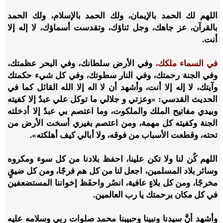
اللهم لك الحمد بالإيمان، ولك الحمد بالإسلام، ولك الحمد
بالقرآن، عز جاهك، وجل ثناؤك، وتقدست أسماؤك، لا إله إلا
أنت.
في السماء ملكك،
وفي الأرض سلطانك، وفي البحر عظمتك،
وفي الجنة رحمتك، وفي النار سطوتك، وفي كل شيء حكمتك
وآيتك، لا إله إلا أنت، وأشهد أن لا اله إلا الله القائل كما في
الحديث القدسي: «وعزتي و جلالي ما توكل علي عبدٌ إلا كفيته
وبيدي مفاتيح الملك والملكوت، وما اعتصم بي عبدٌ إلا أدخلته
الجنة وكفيته كل مهمة، ومن اعتصم بغيري أسخت الأرض من
تحته، وقطعت الأسباب من فوقه، ولا أبالي كيف أهلكته».
اللهم كُن لنا ولا تكن علينا، احفظ بلادنا من كل سوء ومكروه
وسائر بلاد المسلمين، اجعل لنا من كل هم فرجًا، ومن كل ضيقٍ
مخرجًا، ومن كل بلاءٍ عافية، انصُر واحفَظ إخواننا المستضعفين
في كل مكان برحمتك يا رب العالمين.
وأشهد أنَّ سيدنا ونبينا وحبيبنا محمد صلوات ربي وسلامه عليه