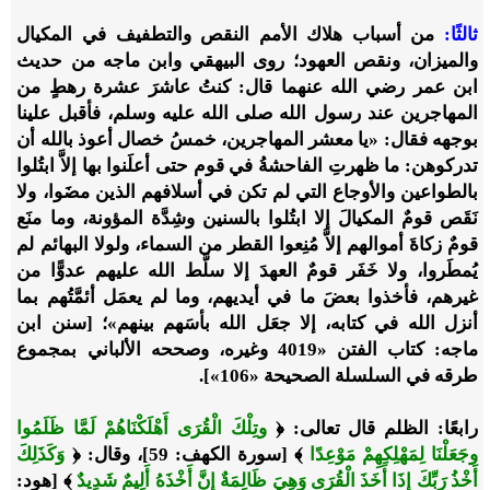
ثالثًا
:
من أسباب هلاك الأمم النقص والتطفيف في المكيال
والميزان، ونقص العهود؛ روى البيهقي وابن ماجه من حديث
ابن عمر رضي الله عنهما قال: كنتُ عاشرَ عشرة رهطٍ من
المهاجرين عند رسول الله صلى الله عليه وسلم، فأقبل علينا
بوجهه فقال: «يا معشر المهاجرين، خمسُ خصال أعوذ بالله أن
تدركوهن: ما ظهرتِ الفاحشةُ في قوم حتى أعلَنوا بها إلاَّ ابتُلوا
بالطواعين والأوجاع التي لم تكن في أسلافهم الذين مضَوا، ولا
نَقَص قومٌ المكيالَ إلا ابتُلوا بالسنين وشِدَّة المؤونة، وما منَع
قومٌ زكاةَ أموالهم إلاَّ مُنِعوا القطر من السماء، ولولا البهائم لم
يُمطَروا، ولا خَفَر قومٌ العهدَ إلا سلَّط الله عليهم عدوًّا من
غيرهم، فأخذوا بعضَ ما في أيديهم، وما لم يعمَل أئمَّتُهم بما
أنزل الله في كتابه، إلا جعَل الله بأسَهم بينهم»؛ [سنن ابن
ماجه: كتاب الفتن «4019 وغيره، وصححه الألباني بمجموع
طرقه في السلسلة الصحيحة «106»].
رابعًا
: الظلم قال تعالى:
﴿
وتِلْكَ الْقُرَى أَهْلَكْنَاهُمْ لَمَّا ظَلَمُوا
وجَعَلْنَا لِمَهْلِكِهِمْ مَوْعِدًا
﴾
[سورة الكهف: 59]، وقال:
﴿
وَكَذَلِكَ
أَخْذُ رَبِّكَ إِذَا أَخَذَ الْقُرَى وَهِيَ ظَالِمَةٌ إِنَّ أَخْذَهُ أَلِيمٌ شَدِيدٌ
﴾
[هود: