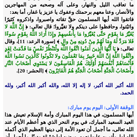
ما تعاقب الليل والنهار، وعلى آله وصحبه من المهاجرين
والأنصار، وعنا معهم برحمتك وعفوك يا عزيز يا غفار، أما بعد:
فاتقوا الله أيها المسلمون حقَّ تقاته واصبروا، واذكروه كثيرًا
واثبُتوا، وحافظوا على دينكم ولا تغيِّروا؛ قال تعالى:
﴿
إِنَّ اللَّهَ لا
يُغَيِّرُ مَا بِقَوْمٍ حَتَّى يُغَيِّرُوا مَا بِأَنفُسِهِمْ وإِذَا أَرَادَ اللَّهُ بِقَوْمٍ سُوءًا
فَلا مَرَدَّ لَهُ ومَا لَهُمْ مِنْ دُونِهِ مِنْ والٍ
﴾
[سورة الرعد: 11]، وقال
تعالى:
﴿
يَا أَيُّهَا الَّذِينَ آمَنُوا اتَّقُوا اللَّهَ ولْتَنْظُرْ نَفْسٌ مَا قَدَّمَتْ لِغَدٍ
واتَّقُوا اللَّهَ إِنَّ اللَّهَ خَبِيرٌ بِمَا تَعْمَلُونَ ولا تَكُونُوا كَالَّذِينَ نَسُوا اللَّهَ
فَأَنْسَاهُمْ أَنْفُسَهُمْ أُوْلَئِكَ هُمُ الْفَاسِقُونَ لا يَسْتَوِي أَصْحَابُ النَّارِ
وأَصْحَابُ الْجَنَّةِ أَصْحَابُ الْجَنَّةِ هُمُ الْفَائِزُونَ
﴾ [الحشر: 20]
.
الله أكبر الله أكبر، لا إله إلا الله، والله أكبر الله أكبر، ولله
الحمد.
الوقفة الأولى: اليوم يوم مبارك:
أيها المسلمون، في هذا اليوم المبارك وأمة الإسلام تعيش هذا
العيد السعيد المبارك، في يوم النحر الذي هو أعظم الأيام عند
الله تعالى، ما أجمل أن تعود الأمة إلى دينها العظيم الذي أكمله
الله لها، وأتم به عليها نعمه، ورضيه لها شِرْعَة ودينًا، ما أجمل أن