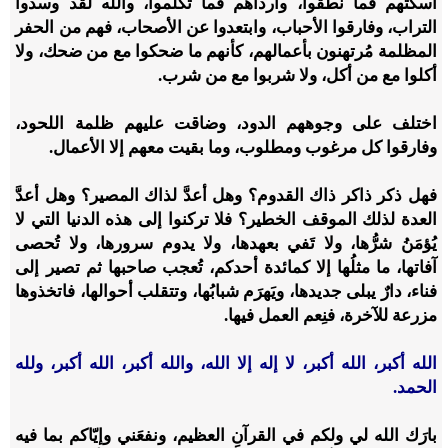
أسكتهم فما نطقوا، وأرداهم فما تكلموا، والله لقد وسدوا
التراب، وفارقوا الأحباب، وابتعدوا عن الأصحاب، فهم من الحفر
المظلمة مُرتهنون بأعمالهم، كأنهم ما ضحكوا مع من ضحك، ولا
أكلوا مع من أكل، ولا شربوا مع من شرب.
اختلف على وجوههم الدود، وضاقت عليهم ظلمة اللحود،
وفارقوا كل مرغوب ومطلوب، وما بقيت معهم إلا الأعمال.
فهل ذكر ذاكر ذاك القدوم؟ وهل أعدَّ لذاك المصير؟ وهل أعدَّ
العدة لذلك الموقف الخطير؟ فلا تركنوا إلى هذه الدنيا التي لا
يُؤمَنُ شرُّها، ولا تَفي بعهدها، ولا يدوم سرورها، ولا تُحصى
آفاتها، ما مثلُها إلا كمائدة أحدكم، تُعجب صاحبها ثم تصير إلى
فناء، دارٌ يبلى جديدها، ويَهرَم شبابُها، وتتقلب أحوالها، فاتخذوها
مزرعة للآخرة، فنِعم العمل فيها.
الله أكبر، الله أكبر، لا إله إلا الله، والله أكبر، الله أكبر، ولله
الحمد.
بارَك الله لي ولكم في القرآنِ العظيم، ونفعَني وإيّاكم بما فيه