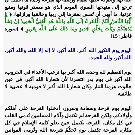
ترجع إلى منهجها السوي القويم الذي هو مصدر قوتها ومنبع
عزتها، ما أبهى أن تُحس بفقرها إلى ربها وخالقها ورازقها:
﴿
يَا
أَيُّهَا النَّاسُ أَنْتُمُ الْفُقَرَاءُ إِلَى اللَّهِ واللَّهُ هُوَ الْغَنِيُّ الْحَمِيدُ إِنْ يَشَأْ
يُذْهِبْكُمْ ويَأْتِ بِخَلْقٍ جَدِيدٍ ومَا ذَلِكَ عَلَى اللَّهِ بِعَزِيزٍ
﴾ [سورة
فاطر: 15]
.
اليوم يوم التكبير الله أكبر، الله أكبر، لا إله إلا الله، والله أكبر،
الله أكبر، ولله الحمد.
يوم التعظيم لله وحده، الله أكبر بها نرعب الأعداء في الحروب،
الله أكبر في يوم بدر انتصرنا لأن شعارنا الله أكبر، في عين
جالوت هزمنا التتار وكان شعارنا الله أكبر لا قومية لا عصبية لا
طائفية.
اليوم يوم فرحة وسعادة وسرور، أدخلوا الفرحة على أهلكم
وأولادكم، ولكن الفرحة لم تكتمل وآلام المسلمين تُدمي القلب
في كل مكان، الفرحة تكتمل حين تعلو كلمة الإسلام في كل
مكان، الفرحة تكتمل يوم تَحكُمُ شريعة الله وتُرمى القوانين