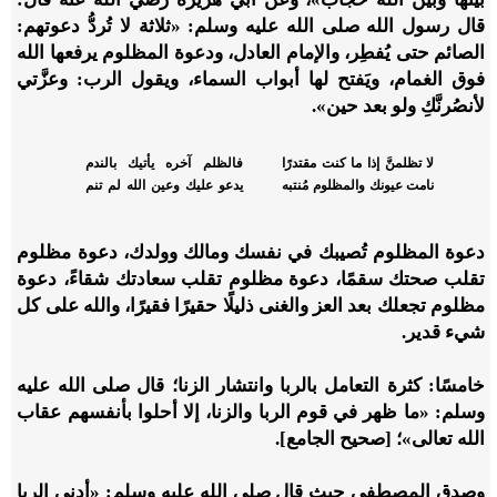
قال رسول الله صلى الله عليه وسلم: «ثلاثة لا تُردُّ دعوتهم:
الصائم حتى يُفطِر، والإمام العادل، ودعوة المظلوم يرفعها الله
فوق الغمام، ويَفتح لها أبواب السماء، ويقول الرب: وعزَّتي
لأنصُرنَّكِ ولو بعد حين».
لا تظلمنَّ إذا ما كنت مقتدرًا
فالظلم آخره يأتيك بالندم
نامت عيونك والمظلوم مُنتبه
يدعو عليك وعين الله لم تنم
دعوة المظلوم تُصيبك في نفسك ومالك وولدك، دعوة مظلوم
تقلب صحتك سقمًا، دعوة مظلوم تقلب سعادتك شقاءً، دعوة
مظلوم تجعلك بعد العز والغنى ذليلًا حقيرًا فقيرًا، والله على كل
شيء قدير.
خامسًا
: كثرة التعامل بالربا وانتشار الزنا؛ قال صلى الله عليه
وسلم: «ما ظهر في قوم الربا والزنا، إلا أحلوا بأنفسهم عقاب
الله تعالى»؛ [صحيح الجامع].
وصدق المصطفى حيث قال صلى الله عليه وسلم: «أدنى الربا