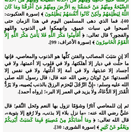
الصَّيْحَةُ ومِنْهُمْ مَنْ خَسَفْنَا بِهِ الأَرْضَ ومِنْهُمْ مَنْ أَغْرَقْنَا ومَا كَانَ
اللَّهُ لِيَظْلِمَهُمْ ولَكِنْ كَانُوا أَنْفُسَهُمْ يَظْلِمُونَ
﴾ [سورة العنكبوت:
40]،
فما الذي دهى المسلمين اليوم في هذا الزمان حتى
أصبحوا في سبات عميق، وانهمكوا في الذنوب واللهو
والفجور؟ قال تعالى:
﴿
أَفَأَمِنُوا مَكْرَ اللَّهِ فَلا يَأْمَنُ مَكْرَ اللَّهِ إِلاَّ
الْقَوْمُ الْخَاسِرُونَ
﴾
[سورة الأعراف: 99].
ألا إن سَبَبَ المصائب والفتن كلِّها هو الذنوب والمعاصي، فإنها
ما حلَّت في ديار إلا أهلكتها، ولا في قلوب إلا أعمتها، ولا في
أجساد إلا عذبتها، ولا في أمة إلا أذلَّتها، ولا في نفس إلا
أفسدتها؛ عنْ ثَوبَانَ رضي الله عنه قال: قال رسول الله صلى
الله عليه وسلم: «إِنَّ الرَّجُلَ ليُحرَم الرزقَ بالذنب يُصيبه، ولا يَرُدُّ
الْقَدَرَ إِلا الدُّعَاءُ، ولا يزيد في العمر إلا البر»؛ [رواه أحمد].
ثم إن للمعاصي آثارًا وشؤمًا تزول بها النعم وتَحل النِّقم؛ قال
عليٌّ رضي الله عنه: «ما نزل بلاء إلا بذنب، ولا رُفع إلا بتوبة»،
قال الله تعالى:
﴿
ومَا أَصَابَكُمْ مِنْ مُصِيبَةٍ فَبِمَا كَسَبَتْ أَيْدِيكُمْ
ويَعْفُو عَنْ كَثِيرٍ
﴾
[سورة الشورى: 30].