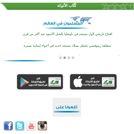
كُتَّاب الألوكة
اختتام منافسات قرآنية متميزة في بنغلاديش بمشاركة 3000 متسابق
أكثر من 400 طالب يشاركون في مسابقة المعلومات الإسلامية بأستراليا
افتتاح تاريخي لأول مسجد في بلييفليا بالجبل الأسود منذ أكثر من قرن
منطقة ريبوفسي تحتفل بميلاد مسجد جديد في أجواء إيمانية مميزة
أكبر مشروع إسلامي في ريف أستراليا يفتتح أبوابه بعد سنوات من العمل والعطاء
القرآن والتربية في صدارة البرامج الصيفية للمسلمين في بينزا وساراتوف وموردوفيا هذا العام
اختتام الدورة التاسعة لمسابقة حفظ وتلاوة القرآن الكريم في أزناكاييف
تيسليتش تختتم برنامجا تعليميا لتعزيز القيم وبناء الشخصية للشباب المسلمين
اختتام منافسات قرآنية متميزة في بنغلاديش بمشاركة 3000 متسابق
أكثر من 400 طالب يشاركون في مسابقة المعلومات الإسلامية بأستراليا