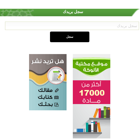
سجل بريدك
اختتام الدورة التاسعة لمسابقة حفظ وتلاوة القرآن الكريم في أزناكاييف
تيسليتش تختتم برنامجا تعليميا لتعزيز القيم وبناء الشخصية للشباب المسلمين