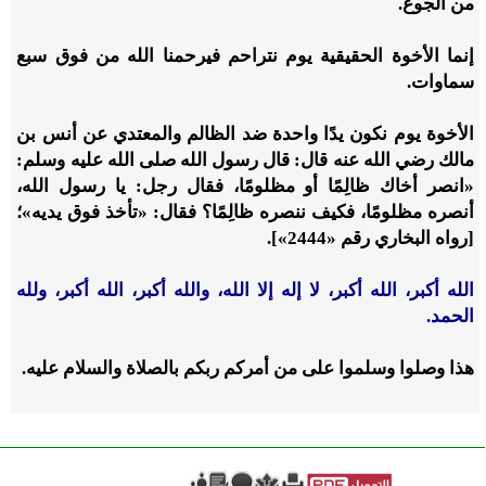
من الجوع.
إنما الأخوة الحقيقية يوم نتراحم فيرحمنا الله من فوق سبع
سماوات.
الأخوة يوم نكون يدًا واحدة ضد الظالم والمعتدي عن أنس بن
مالك رضي الله عنه قال: قال رسول الله صلى الله عليه وسلم:
«انصر أخاك ظالِمًا أو مظلومًا، فقال رجل: يا رسول الله،
أنصره مظلومًا، فكيف ننصره ظالِمًا؟ فقال: «تأخذ فوق يديه»؛
[رواه البخاري رقم «2444»].
الله أكبر، الله أكبر، لا إله إلا الله، والله أكبر، الله أكبر، ولله
الحمد.
هذا وصلوا وسلموا على من أمركم ربكم بالصلاة والسلام عليه.