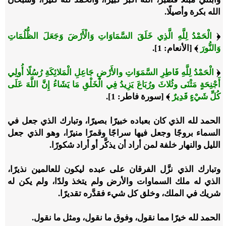
الله بكرة وأصيلًا.
﴿
الْحَمْدُ لِلَّهِ الَّذِي خَلَقَ السَّمَاوَاتِ وَالْأَرْضَ وَجَعَلَ الظُّلُمَاتِ
وَالنُّورَ
﴾
[الأنعام: 1]
.
﴿
الْحَمْدُ لِلَّهِ فَاطِرِ السَّمَوَاتِ والأَرْضِ جَاعِلِ الْمَلائِكَةِ رُسُلًا أُولِي
أَجْنِحَةٍ مَثْنَى وثُلاثَ ورُبَاعَ يَزِيدُ فِي الْخَلْقِ مَا يَشَاءُ إِنَّ اللَّهَ عَلَى
كُلِّ شَيْءٍ قَدِيرٌ
﴾
[سورة فاطر: 1].
الحمد لله الذي كان بعباده خبيرًا بصيرًا، وتبارك الذي جعل في
السماء بروجًا وجعل فيها سراجًا وقمرًا منيرًا، وهو الذي جعل
الليل والنهار خلفة لمن أراد أن يذكَّر أو أراد شكورًا.
وتبارك الذي نزَّل الفرقان على عبده ليكون للعالمين نذيرًا،
الذي له ملك السماوات والأرض ولم يتخذ ولدًا، ولم يكن له
شريك في الملك، وخلق كل شيء فقدَّره تقديرًا.
الحمد لله خيرًا مما نقول، وفوق ما نقول، ومثل ما نقول.