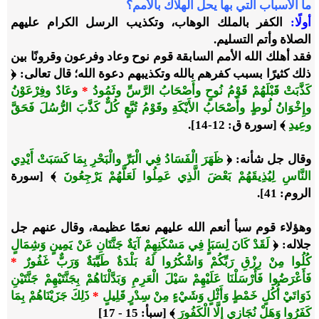
ما الأسباب التي بها يحل الهلاك بالأمم؟
أولًا
:
الكفر بالملك الوهاب، وتكذيب الرسل الكرام عليهم
الصلاة وأتم التسليم.
فقد أهلك الله الأمم السابقة قوم نوح وعاد وفرعون وقرونًا بين
ذلك كثيرًا بسبب كفرهم بالله وتكذيبهم دعوة الله؛ قال تعالى:
﴿
كَذَّبَتْ قَبْلَهُمْ قَوْمُ نُوحٍ وأَصْحَابُ الرَّسِّ وثَمُودُ
*
وعَادٌ وفِرْعَوْنُ
وإِخْوَانُ لُوطٍ وأَصْحَابُ الأَيْكَةِ وقَوْمُ تُبَّعٍ كُلٌّ كَذَّبَ الرُّسُلَ فَحَقَّ
وعِيدِ
﴾
[سورة ق: 12-14].
وقال جل شأنه:
﴿
ظَهَرَ الْفَسَادُ فِي الْبَرِّ والْبَحْرِ بِمَا كَسَبَتْ أَيْدِي
النَّاسِ لِيُذِيقَهُمْ بَعْضَ الَّذِي عَمِلُوا لَعَلَّهُمْ يَرْجِعُونَ
﴾
[سورة
الروم: 41].
وهؤلاء قوم سبأ أنعم الله عليهم نعمًا عظيمة، وقال عنهم جل
جلاله:
﴿
لَقَدْ كَانَ لِسَبَإٍ فِي مَسْكَنِهِمْ آيَةٌ جَنَّتَانِ عَنْ يَمِينٍ وَشِمَالٍ
كُلُوا مِنْ رِزْقِ رَبِّكُمْ وَاشْكُرُوا لَهُ بَلْدَةٌ طَيِّبَةٌ وَرَبٌّ غَفُورٌ
*
فَأَعْرَضُوا فَأَرْسَلْنَا عَلَيْهِمْ سَيْلَ الْعَرِمِ وَبَدَّلْنَاهُمْ بِجَنَّتَيْهِمْ جَنَّتَيْنِ
ذَوَاتَيْ أُكُلٍ خَمْطٍ وَأَثْلٍ وَشَيْءٍ مِنْ سِدْرٍ قَلِيلٍ
*
ذَلِكَ جَزَيْنَاهُمْ بِمَا
كَفَرُوا وَهَلْ نُجَازِي إِلَّا الْكَفُورَ
﴾
[سبأ: 15 - 17]