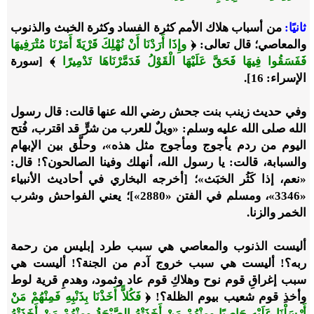
ثانيًا
:
من أسباب هلاك الأمم كثرة الفساد وكثرة الخبث والذنوب
والمعاصي؛ قال تعالى:
﴿
وإِذَا أَرَدْنَا أَنْ نُهْلِكَ قَرْيَةً أَمَرْنَا مُتْرَفِيهَا
فَفَسَقُوا فِيهَا فَحَقَّ عَلَيْهَا الْقَوْلُ فَدَمَّرْنَاهَا تَدْمِيرًا
﴾
[سورة
الإسراء: 16].
وفي حديث زينب بنت جحش رضي الله عنها قالت: قال رسول
الله صلى الله عليه وسلم: «ويلٌ للعرب من شرٍّ قد اقترب، فُتح
اليوم من ردم يأجوج ومأجوج مثل هذه»، وحلَّق بين الإبهام
والسبابة، قالت: يا رسول الله، أنهلك وفينا الصالحون؟! قال:
«نعم، إذا كَثُر الخبَث»؛ [أخرجه البخاري في أحاديث الأنبياء
«3346»، ومسلم في الفتن «2880»]؛ يعني الفواحش وشرب
الخمر والزنا.
أليست الذنوب والمعاصي هي سبب طرد إبليس من رحمة
ربه؟! أليست هي سبب خروج آدم من الجنة؟! أليست هي
سبب إغراقِ قوم نوح وهلاكِ قوم عاد وثمود، وهدمِ قرية لوط
وأخذِ قوم شعيب بيوم الظلة؟!
﴿
فَكُلاًّ أَخَذْنَا بِذَنْبِهِ فَمِنْهُمْ مَنْ
أَرْسَلْنَا عَلَيْهِ حَاصِبًا ومِنْهُمْ مَنْ أَخَذَتْهُ الصَّيْحَةُ ومِنْهُمْ مَنْ أَخَذَتْهُ