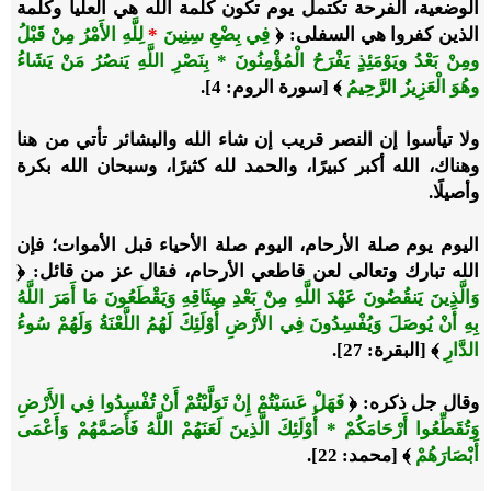
الوضعية، الفرحة تكتمل يوم تكون كلمة الله هي العليا وكلمة
الذين كفروا هي السفلى:
﴿
فِي بِضْعِ سِنِينَ
*
لِلَّهِ الأَمْرُ مِنْ قَبْلُ
ومِنْ بَعْدُ ويَوْمَئِذٍ يَفْرَحُ الْمُؤْمِنُونَ * بِنَصْرِ اللَّهِ يَنصُرُ مَنْ يَشَاءُ
وهُوَ الْعَزِيزُ الرَّحِيمُ
﴾ [سورة الروم: 4]
.
ولا تيأسوا إن النصر قريب إن شاء الله والبشائر تأتي من هنا
وهناك، الله أكبر كبيرًا، والحمد لله كثيرًا، وسبحان الله بكرة
وأصيلًا.
اليوم يوم صلة الأرحام، اليوم صلة الأحياء قبل الأموات؛ فإن
الله تبارك وتعالى لعن قاطعي الأرحام، فقال عز من قائل:
﴿
وَالَّذِينَ يَنقُضُونَ عَهْدَ اللَّهِ مِنْ بَعْدِ مِيثَاقِهِ وَيَقْطَعُونَ مَا أَمَرَ اللَّهُ
بِهِ أَنْ يُوصَلَ وَيُفْسِدُونَ فِي الأَرْضِ أُوْلَئِكَ لَهُمُ اللَّعْنَةُ وَلَهُمْ سُوءُ
الدَّارِ
﴾ [البقرة: 27]
.
وقال جل ذكره:
﴿
فَهَلْ عَسَيْتُمْ إِنْ تَوَلَّيْتُمْ أَنْ تُفْسِدُوا فِي الأَرْضِ
وَتُقَطِّعُوا أَرْحَامَكُمْ * أُوْلَئِكَ الَّذِينَ لَعَنَهُمْ اللَّهُ فَأَصَمَّهُمْ وَأَعْمَى
أَبْصَارَهُمْ
﴾ [محمد: 22]
.