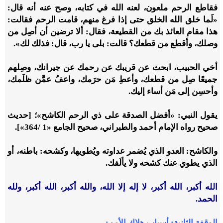
فقاطع الرحم ملعون، لعنه الله في كتابه، وصح عنه أنه قال:
«لَما خلق الله الخلق حتى إذا فرغ منهم، قامت الرحم فقالت:
هذا مقام العائذ بك من القطيعة، فقال: ألا ترضين أن أصِل من
وصلك، وأقطع من قطعك؟ قالت: بلى يا رب، قال: فذلك لك».
أخي الحبيب، ابحث عن قريبك عن رحمك عن جيرانك، وصِلهم
جميعًا صِل من قطعك، وأعطِ مَن حرَمك، واعفُ عمَّن ظلَمك،
وأحسِن إلى مَن أساء إليك.
يقول النبي: «أفضل الصدقة على ذي الرحم الكاشح»؛ [حديث
صحيح رواه الإمام أحمد والطبراني، صحيح الجامع «1 /364»].
والكاشح: العدو الذي يُضمر عداوته ويُطويها، وكشحه: باطنه، أو
الذي يطوي عنك كشحه ولا يألَفك.
الله أكبر، الله أكبر، لا إله إلا الله، والله أكبر، الله أكبر، ولله
الحمد.
الوقفة الثانية: أسباب هلاك الأمم: