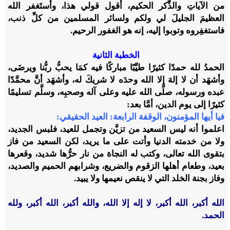
من الآياتِ والذِّكر الحكيم، أقول قولي هذا، وأستَغفر الله
العظيمَ الجليلَ لي ولكم ولسائر المسلمين من كلِّ ذنب،
فاستغفِروه وتوبوا إليه، إنه هو الغفور الرحيم.
الخطبة الثانية
الحمدُ لله حمدًا كثيرًا طيِّبًا مباركًا فيه كمَا يحبُّ ربُّنا ويرضَى،
وأشهَد أن لا إلهَ إلا الله وحدَه لا شريكَ له، وأشهَد أنَّ محمَّدًا
عبده ورسوله، صلَّى الله عليه وعلى آله وصحبِه، وسلَّم تسليمًا
كثيرًا إلى يوم الدين، أمَّا بعد:
فيا أيها المؤمنون، الوقفة الرابعة: العيد الحقيقي:
اعلموا أنه ليس السعيد من تزيَّن وتجمل للعيد، فلبس الجديد،
ولا من خدمته الدنيا وأتت على ما يريد، لكن السعيد من فاز
بتقوى الله تعالى، وكتب له النجاة من نار حرُّها شديد، وقعرها
بعيد، وطعام أهلها الزقوم والضريع، وشرابهم الحميم والصديد،
وفاز بجنة الخلد التي لا ينقص نعيمها ولا يبيد.
الله أكبر، الله أكبر، لا إله إلا الله، والله أكبر، الله أكبر، ولله
الحمد.