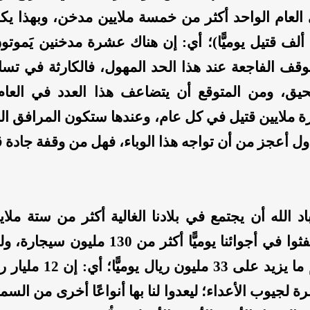
العام الواحد أكثر من خمسة ملايين مدخن، وبهذا يك
اليومي (14 ألف قتيل يوميًّا)؛ أي: إن هناك عشرة مدخنين يَم
توقف الفاجعة عند هذا الحد المهول، فالكارثة في تس
 ملايين قتيل في كل عام، وعندها ستكون المرافق ا
ول أعجز من أن تواجه هذا الوباء، فهل من وقفة جادة 
اد الله أن يجتمع في بلادنا الغالية أكثر من ستة ملا
ومدخنة؛ لينفثوا في أجوائنا يوميًّا أكثر من 130 م
حر أموالهم ما يزيد على 33 مليون ر
 لجيوب الأعداء؛ ليعدوا لنا بها أنواعًا أخرى من السمو