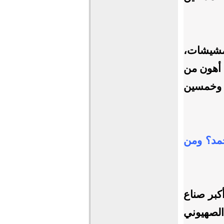
دخنات أو مشيشات،
 أهون من
س وخمسين
حمد؟ ومن
أكبر صناع
الصهيوني