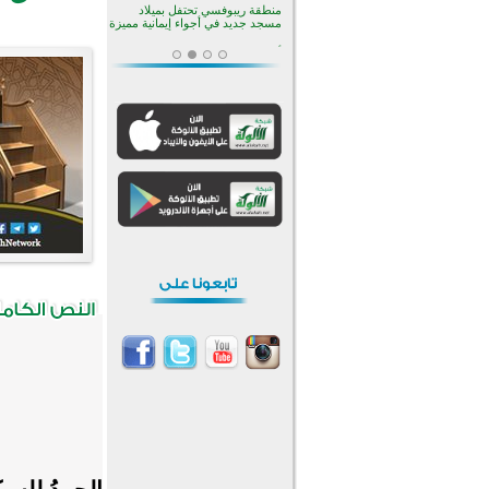
منطقة ريبوفسي تحتفل بميلاد
مسجد جديد في أجواء إيمانية مميزة
أكبر مشروع إسلامي في ريف
أستراليا يفتتح أبوابه بعد سنوات من
العمل والعطاء
القرآن والتربية في صدارة البرامج
الصيفية للمسلمين في بينزا
وساراتوف وموردوفيا هذا العام
اختتام الدورة التاسعة لمسابقة حفظ
وتلاوة القرآن الكريم في أزناكاييف
تيسليتش تختتم برنامجا تعليميا لتعزيز
القيم وبناء الشخصية للشباب
المسلمين
اختتام منافسات قرآنية متميزة في
بنغلاديش بمشاركة 3000 متسابق
أكثر من 400 طالب يشاركون في
مسابقة المعلومات الإسلامية
بأستراليا