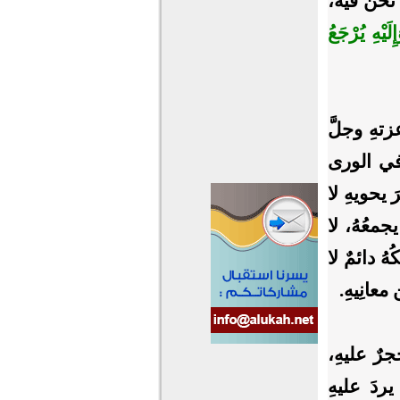
ٍ نحن فيه،
َيْهِ يُرْجَعُ
زتهِ وجلَّ
 في الورى
َ يحويهِ لا
يجمعُهُ، لا
هُ دائمٌ لا
عانِيهِ.
رٌ عليهِ،
يردَ عليهِ