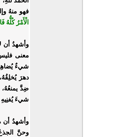
الحمدُ للهِ، 
فهو منهُ وإلي
الْأَمْرُ كُلُّهُ فَ
وأشهدُ أن لا 
معنى فليسَ 
شيءٌ يُضاهِيه
دهرَ يُخلِقُه
ضِدَّ يمنعُهُ،
شيءَ يُفنِيه
وأشهدُ أن مح
وحنَّ الجذعُ