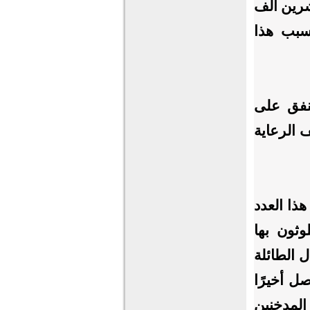
شرين ألف
سبب هذا
نفق على
 أن (15%) من تكاليف الرعاية
هذا العدد
وثون بها
 الطائلة
صل أخيرًا
 المدخنين