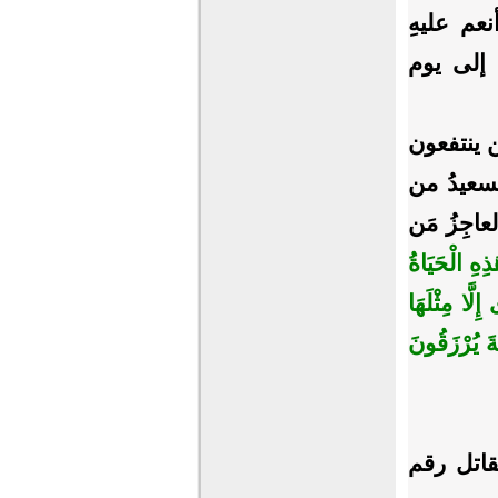
أنعم عليهِ
ٍ إلى يوم
ن ينتفعون
لسعيدُ من
اجِزُ مَن
َذِهِ الْحَيَاةُ
لَّا مِثْلَهَا
ةَ يُرْزَقُونَ
قاتل رقم