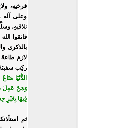
فرخيهِ، ولاح
وعلى آله وأ
نلاقيهِ، وسلَّ
فاتقوا الله
بالذكرى وال
لازَمَ طاعةَ
ركِب سفينَةَ 
الدُّنْيَا مَتَاعٌ
وَمَنْ عَمِلَ صَا
فِيهَا بِغَيْرِ ح
ثم استأذنك