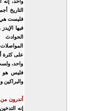
واحد،
إنه 
التاريخ أج
فليست هي ا
فيها الإيد
الحوادث 
المواصلات،
على كثرة أ
واحد، ولست
فليس هو ال
والبراكين و
أتدرون من ه
إنه التدخين