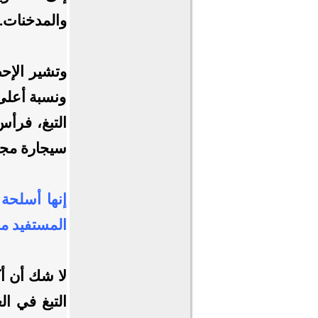
والمدخنات.
ونسبة أعلى 
التبغ، فرأ
سيجارة مجت
إنها أسلحة 
المستفيد من
لا شك أن أك
التبغ في ال