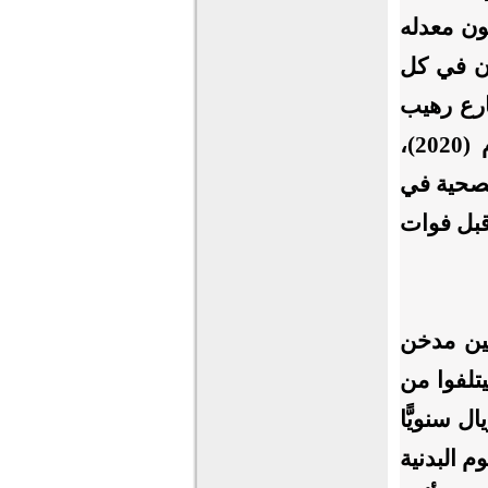
ون معدله
وتون في كل
ارع رهيب
وانحدار سحيق، ومن المتوقع أن يتضاعف هذا العدد في العام (2020)،
لصحية في
قبل فوات
يين مدخن
ليون سيجارة، وليتلفوا من
يال يوميًّا؛ أي: إن 12 مليار ريال سنويًّا
م البدنية