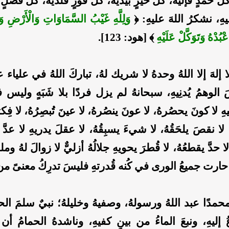
كلُّ حمدٍ فإليه، كلُّ خيرٍ بيديه، كلُّ فوزٍ فلديه، كلُّ فضل
هِ، نشكرُ اللهَ عليهِ:
﴿
وَلِلَّهِ غَيْبُ السَّمَاوَاتِ وَالْأَرْضِ وَإِل
اعْبُدْهُ وَتَوَكَّلْ عَلَيْهِ
﴾
[هود: 123].
إلهَ إلا اللهُ وحدهُ لا شريك لهُ، تباركَ اللهُ في علياء ع
الوهمُ يُدنِيهِ، سبحانهُ لم يزل فردًا بلا شَبَهٍ وليس
ِ لا كونَ يحصُرهُ، لا عونَ ينصُرهُ، لا عينَ تُبصِرُهُ، لا فِكر
ُ، لا نقصَ يلحَقُهُ، لا شيءَ يسبِقُهُ، لا عقلَ يدريهِ لا عدَّ 
 لا حدَّ يقطعُهُ، لا قُطرَ يحويهِ جلالُهُ أزليٌّ لا زوالَ لهُ وملكُ
ِ حارت جميعُ الورى في كُنه قُدرتهِ فليسَ تدرِكُ معنىً من م
مدًا عبد اللهُ ورسولهُ، وصفيهُ وخليلهُ؛ نبيٌ سلمَ الحج
 إليهِ، ونبعَ الماءُ من بينِ كفيهِ، وناشدهُ الحمامُ أن 