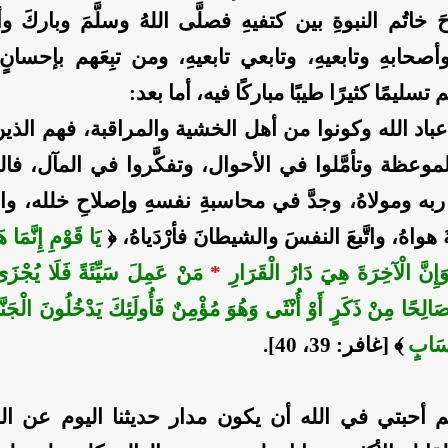
َ خاتُم النبوةِ بين كتفيهِ فصلَّى اللهُ وسلَّمَ وباركَ و
صحابهِ وتابعيهِ، وتابعي تابعيهِ، ومن تبِعَهم بإحسان
م تسليمًا كثيرًا طيبًا مباركًا فيه، أما بعد:
 عباد الله وكونوا من أهل الخشية والمراقبة، فهم الذي
موعظة وتأمَّلوا في الأحوال، وتفكَّروا في المآل، فا
 ربه ومولاهُ، وجدَّ في محاسبةِ نفسهِ وإصلاحِ خلله، والع
هواهُ، واتَّبعَ النفسَ والشيطانَ فأرْدَياهُ،
﴿
يَا قَوْمِ إِنَّمَا ه
 وَإِنَّ الْآخِرَةَ هِيَ دَارُ الْقَرَارِ
*
مَنْ عَمِلَ سَيِّئَةً فَلَا يُجْزَى إِ
لِحًا مِنْ ذَكَرٍ أَوْ أُنْثَى وَهُوَ مُؤْمِنٌ فَأُولَئِكَ يَدْخُلُونَ الْجَنَّ
ِسَابٍ
﴾
[غافر: 39، 40].
م أحبتي في الله أن يكون مدار حديثنا اليوم عن ال