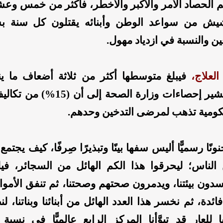
ثم الحصاد الأمر والأكبر والأخطر، فأكثر من خمس وع
ش من سواعد الوطن وأبنائه يقتلون كل سنة ب
ين والنسبة في ازدياد مهول.
العلاج،
فيبلغ متوسطها أكثر من ثلاثة أضعاف ما ي
التدخين، وتشير إحصاءات وزارة الصحة إلى
كومية تذهب لمرضى التدخين وحدهم.
نًا رسميًّا أليس سفها بينًا وتبذيرًا صِرفًا، كيف يجتمع 
لناس؛ ليحرقوا هذا الكم الهائل من السجائر، فيل
سدون بيئتنا، ويدمرون صحتهم وصحتنا، ثم تنفق الأموال
فائدة، ثم نخسر هذا العدد الهائل من أبنائنا وبناتنا، لن
ا للعار قد تبوَّأنا المركز الرابع عالميًّا في نسبة