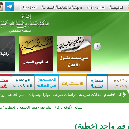
كل الأقسام
|
مقالات شرعية
دراسات شرعية
نوازل وشبهات
منبر الجمعة
روا
شبكة الألوكة
/
آفاق الشريعة
/
منبر الجمعة
/
الخطب
/
مو
رقم واحد (خطبة)