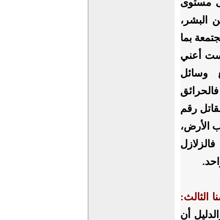
لى مستوى
ن البشر،
تمعة بما
لست أعني
 وسائل
فالحرائق
قاتل رقم
ب الأرض،
الزلازل
حد.
 الثالث:
الدليل أن