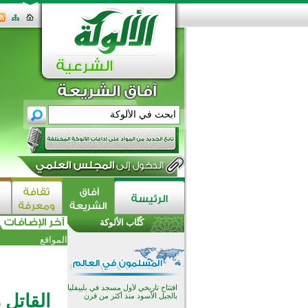
اختتام الدورة التاسعة لمسابقة حفظ
وتلاوة القرآن الكريم في أزناكاييف
تيسليتش تختتم برنامجا تعليميا لتعزيز
القيم وبناء الشخصية للشباب
كُتَّاب الألوكة
المسلمين
اختتام منافسات قرآنية متميزة في
المواقع
بنغلاديش بمشاركة 3000 متسابق
أكثر من 400 طالب يشاركون في
مسابقة المعلومات الإسلامية
بأستراليا
افتتاح تاريخي لأول مسجد في بلييفليا
القاتل 
بالجبل الأسود منذ أكثر من قرن