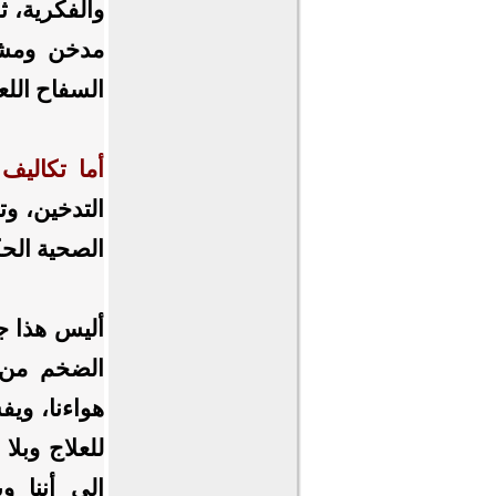
والفكرية، 
مدخن ومشي
السفاح اللع
أما تكاليف 
الصحية الح
أليس هذا جنو
الضخم من ا
هواءنا، ويف
للعلاج وبلا 
إلى أننا وي