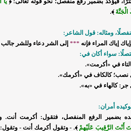
رًا، فيؤكد بضمير رفع منفصل؛ نحو قوله تعالى: ﴿
يَا آ
الْجَنَّةَ
﴾.
نفصلًا، ومثاله: قول الشاعر:
ياك إياك المراء فإنه
***
إلى الشر دعاء وللشر جالب
تصلًا: سواء أكان في:
لتاء في «أكرمت».
 نصب؛ كالكاف في «أكرمك».
ر: كالهاء في «به».
وكيده أمران:
ده بضمير الرفع المنفصل، فتقول: أكرمت أنت. وم
تَ أَنْتَ الرَّقِيبَ عَلَيْهِمْ
﴾. - وتقول أكرمك أنت - وتقول: