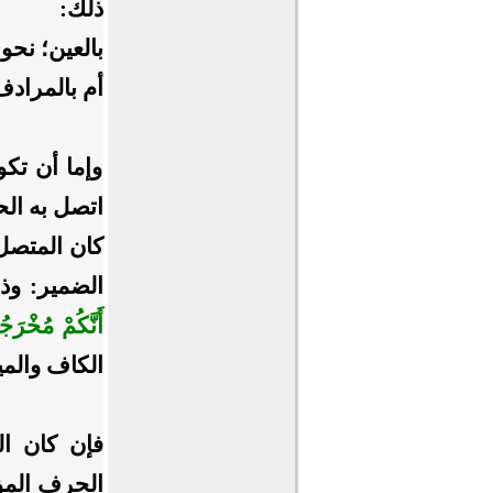
ذلك:
بالعين؛ نحو
أم بالمرادف
وإما أن تكو
اتصل به الح
كان المتصل
الضمير: وذ
أَنَّكُمْ مُخْرَج
الكاف والمي
فإن كان ال
الحرف المؤك