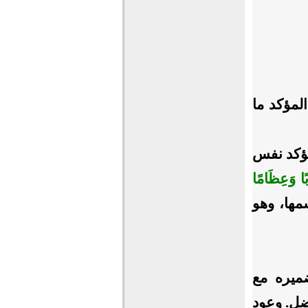
لمؤكد ما
مؤكد نفس
َابًا وَعِظَامًا
سمها، وهو
ضميره مع
اضل. وعود