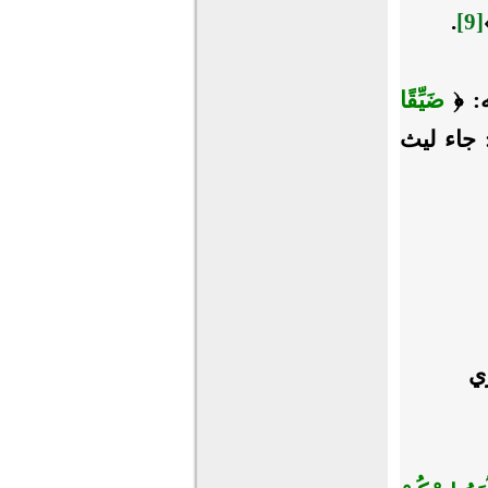
.
[9]
ه: ﴿
ضَيِّقًا
 184. ونحو قولك: جاء ليث
ي