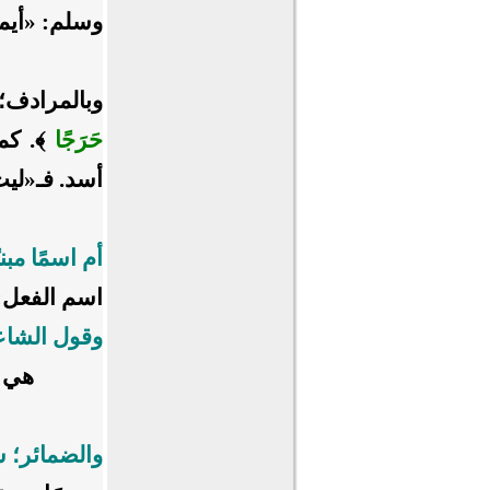
وسلم: «أيما
وبالمرادف؛
حَرَجًا
أسد. فـ«لي
أم اسمًا مبن
اسم الفعل: 
وقول الشاع
هي ا
والضمائر؛ س