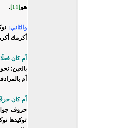
هو
[11]
.
والثاني:
توك
أكرمك أكرم
أم كان فعلًا
بالعين؛ نحو
أم بالمراد
أم كان حرفً
حروف جواب:
توكيدها توك