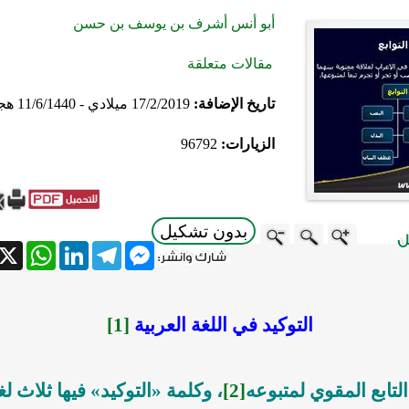
أبو أنس أشرف بن يوسف بن حسن
مقالات متعلقة
تاريخ الإضافة:
17/2/2019 ميلادي - 11/6/1440 هجري
الزيارات:
96792
بدون تشكيل
atsApp
X
LinkedIn
Telegram
Messenger
التوكيد في اللغة العربية
[1]
التابع المقوي لمتبوعه
[2]
، وكلمة «التوكيد» فيها ثلاث ل