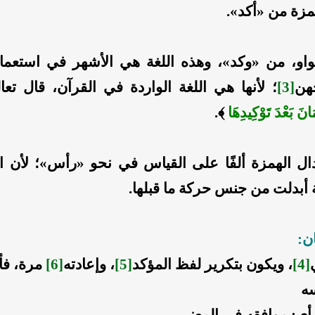
همزة من «أكد».
لواو، من «وكد»، وهذه اللغة هي الأشهر في استعمال
هن
[3]
؛ لأنها هي اللغة الواردة في القرآن، قال تع
َانَ بَعْدَ تَوْكِيدِهَا
﴾.
بدال الهمزة ألفًا على القياس في نحو «رأس»؛ لأن ا
 أبدلت من جنس حركة ما قبلها.
ان:
[4]
، ويكون بتكرير لفظ المؤكد
[5]
، وإعادته
[6]
مرة، فأ
سه
أي: موافقه في المعنى.