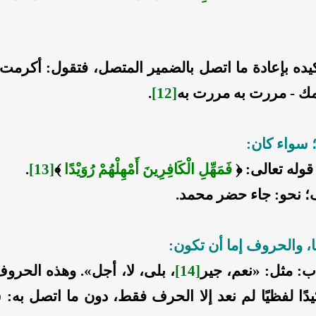
يده بإعادة ما اتصل بالضمير المتصل، فتقول: أكرمت
ك - مررت به مررت به
[12]
.
؛ سواء كان:
 قوله تعالى: ﴿
فَمَهِّلِ الْكَافِرِينَ أَمْهِلْهُمْ رُوَيْدًا
﴾
[13]
.
ف؛ نحو: جاء حضر محمد.
ا، والحروف إما أن تكون:
 مثل: «نعم، جير
[14]
، بلى، لا، أجل». وهذه الحروف 
يدًا لفظيًا لم نعد إلا الحرف فقط، دون ما اتصل به: 