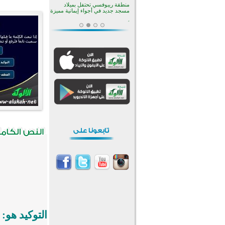
منطقة ريبوفسي تحتفل بميلاد
مسجد جديد في أجواء إيمانية مميزة
أكبر مشروع إسلامي في ريف
أستراليا يفتتح أبوابه بعد سنوات من
العمل والعطاء
القرآن والتربية في صدارة البرامج
الصيفية للمسلمين في بينزا
وساراتوف وموردوفيا هذا العام
اختتام الدورة التاسعة لمسابقة حفظ
وتلاوة القرآن الكريم في أزناكاييف
تيسليتش تختتم برنامجا تعليميا لتعزيز
القيم وبناء الشخصية للشباب
المسلمين
اختتام منافسات قرآنية متميزة في
بنغلاديش بمشاركة 3000 متسابق
أكثر من 400 طالب يشاركون في
مسابقة المعلومات الإسلامية
بأستراليا
التوكيد هو: 