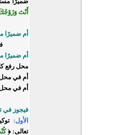
ضميرًا مستت
أَنْتَ وَزَوْجُكَ 
أم ضميرًا م
فإ
أم ضميرًا م
محل رفع كا
أم في محل
أم في محل ج
فيجوز في ت
الأول:
توكي
تعالى: ﴿
كُنْ