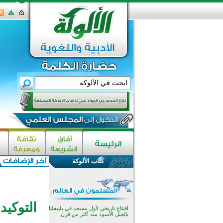
اختتام الدورة التاسعة لمسابقة حفظ
وتلاوة القرآن الكريم في أزناكاييف
تيسليتش تختتم برنامجا تعليميا لتعزيز
القيم وبناء الشخصية للشباب
كُتَّاب الألوكة
المسلمين
اختتام منافسات قرآنية متميزة في
بنغلاديش بمشاركة 3000 متسابق
أكثر من 400 طالب يشاركون في
مسابقة المعلومات الإسلامية
بأستراليا
التوكيد
افتتاح تاريخي لأول مسجد في بلييفليا
بالجبل الأسود منذ أكثر من قرن