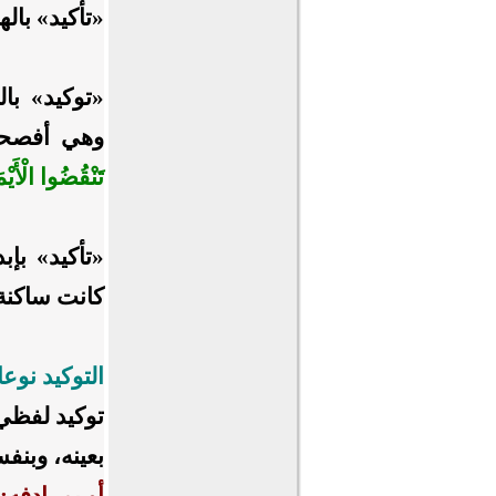
«تأكيد» بال
«توكيد» با
وهي أفصح
تَنْقُضُوا الْأَيْم
«تأكيد» بإ
كانت ساكنة
التوكيد نوع
توكيد لفظي
بعينه، وبنف
أو بمرادفه: