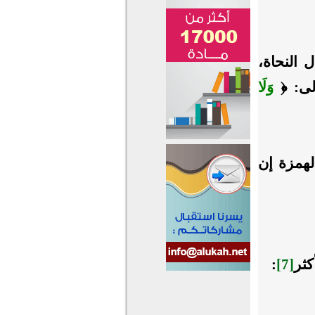
 النحاة،
الى: ﴿
وَلَا
لهمزة إن
كثر
[7]
: