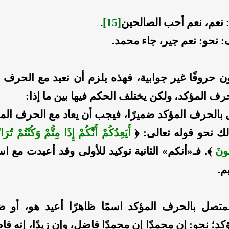
: نعم، نعم أحب الصالحين
[15]
.
: نحو: نعم جير، جاء محمد.
ن حروفًا غير جوابية، فهذه يلزم أن نعيد مع الحرف ا
رف المؤكد، ولكن يختلف الحكم فيها بين ما إذا:
 بالحرف المؤكد ضميرًا، فيجب أن يعاد مع الحرف ال
لك نحو قوله تعالى: ﴿
أَيَعِدُكُمْ أَنَّكُمْ إِذَا مِتُّمْ وَكُنْتُمْ تُر
ُونَ
﴾. فـ«أنكم» الثانية توكيد للأولى وقد أعيدت مع ا
م.
متصل بالحرف المؤكد اسمًا ظاهرًا أعيد هو، أو 
د؛ نحو: إن محمدًا إن محمدًا فاضل، وإن زيدًا، إنه ف