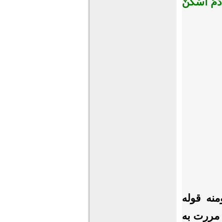
َدَمُ اسْكُنْ
نه قوله
 مررت به