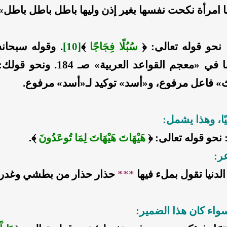
 امرأة نكحت نفسها بغير إذن وليها باطل باطل باطل»
 نحو قوله تعالى: ﴿
سُبُلًا فِجَاجًا
﴾
[10]
. وقوله سبحان
﴾. كما في «معجم القواعد العربية» صـ
ث» فاعل مرفوع، و«أسد» توكيد لـ«أسد» مرفوع.
يًا، وهذا يشمل:
نحو قوله تعالى: ﴿
هَيْهَاتَ هَيْهَاتَ لِمَا تُوعَدُونَ
﴾.
ر:
لدنيا تقول بملء فيها
***
حذار حذار من بطشي وغدر
واء كان هذا الضمير: