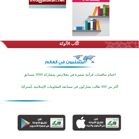
كُتَّاب الألوكة
اختتام منافسات قرآنية متميزة في بنغلاديش بمشاركة 3000 متسابق
أكثر من 400 طالب يشاركون في مسابقة المعلومات الإسلامية بأستراليا
افتتاح تاريخي لأول مسجد في بلييفليا بالجبل الأسود منذ أكثر من قرن
منطقة ريبوفسي تحتفل بميلاد مسجد جديد في أجواء إيمانية مميزة
أكبر مشروع إسلامي في ريف أستراليا يفتتح أبوابه بعد سنوات من العمل والعطاء
القرآن والتربية في صدارة البرامج الصيفية للمسلمين في بينزا وساراتوف وموردوفيا هذا العام