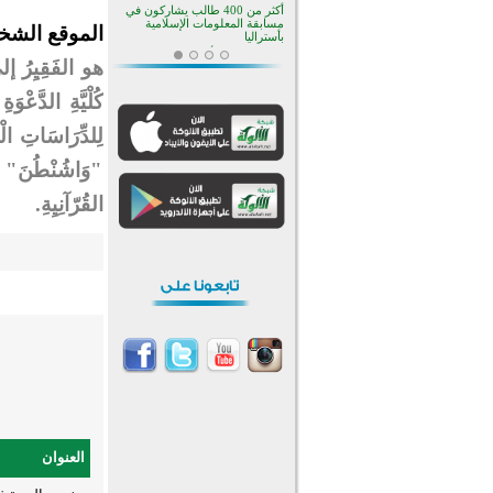
أكثر من 400 طالب يشاركون في
مسابقة المعلومات الإسلامية
الموقع الش
بأستراليا
افتتاح تاريخي لأول مسجد في بلييفليا
هو الفَقِيِرُ إلى
بالجبل الأسود منذ أكثر من قرن
منطقة ريبوفسي تحتفل بميلاد
كُلْيَّةِ الدَّعْوَ
مسجد جديد في أجواء إيمانية مميزة
لِلدِّرَاسَاتِ الْعُ
أكبر مشروع إسلامي في ريف
أستراليا يفتتح أبوابه بعد سنوات من
"وَاشُنْطُنَ" وَال
العمل والعطاء
القرآن والتربية في صدارة البرامج
الصيفية للمسلمين في بينزا
القُرّآنِيِةِ.
وساراتوف وموردوفيا هذا العام
اختتام الدورة التاسعة لمسابقة حفظ
وتلاوة القرآن الكريم في أزناكاييف
تيسليتش تختتم برنامجا تعليميا لتعزيز
القيم وبناء الشخصية للشباب
المسلمين
اختتام منافسات قرآنية متميزة في
بنغلاديش بمشاركة 3000 متسابق
أكثر من 400 طالب يشاركون في
مسابقة المعلومات الإسلامية
بأستراليا
العنوان