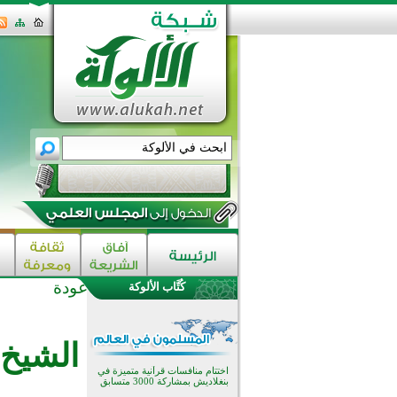
عودة
كُتَّاب الألوكة
اختتام الدورة التاسعة لمسابقة حفظ
وتلاوة القرآن الكريم في أزناكاييف
تيسليتش تختتم برنامجا تعليميا لتعزيز
الشيخ 
القيم وبناء الشخصية للشباب
المسلمين
اختتام منافسات قرآنية متميزة في
بنغلاديش بمشاركة 3000 متسابق