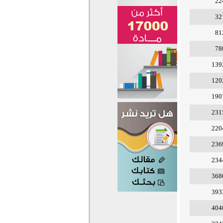
22
32
81
78
139
120
190
231
220
236
234
368
393
404