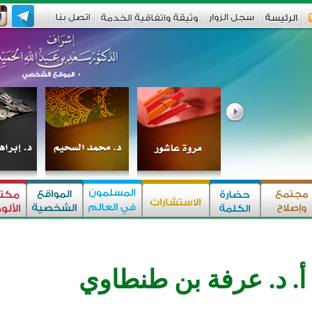
أ. د. عرفة بن طنطاوي