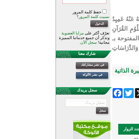
حفظ كلمة المرور
نسيت كلمة المرور؟
هُ عَنْهُ
عَمِيِدُ
ُلُوُمِ القُرَآنِ
تعرّف أكثر على
مزايا العضوية
ة المفتوحة بـ
وتذكر أن جميع خدماتنا المميزة
مجانية!
سجل الآن
.
 وَالدِّرَاسَاتِ
شارك معنا
في نشر مشاركتك
رة الذاتية
في نشر الألوكة
Facebook
Twitter
Wha
سجل بريدك
دد الزوار