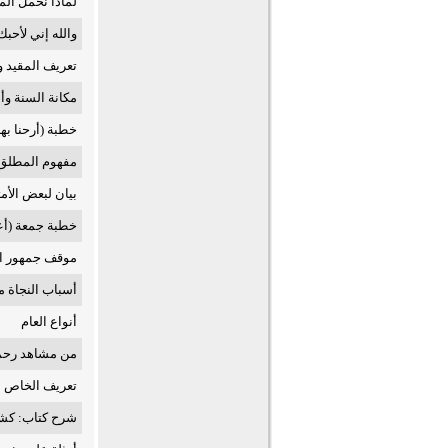
لماذا نحمل ال
والله إني لأحبك
تعريف المقيد 
مكانة السنة وأ
خطبة (أرحنا بها 
مفهوم المطلق
بيان لبعض الأمث
خطبة جمعة (أع
موقف جمهور ال
أسباب النجاة م
أنواع العام
من مشاهد رحمة
تعريف الخاص
شرح كتاب: كشف